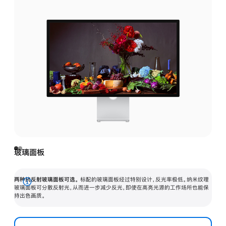
玻璃面板
两种抗反射玻璃面板可选。
标配的玻璃面板经过特别设计，反光率极低。纳米纹理
展
玻璃面板可分散反射光，从而进一步减少反光，即使在高亮光源的工作场所也能保
持出色画质。
开