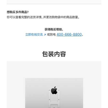
VESA
支
想购买多件商品？
架
你可以查看完整的送货详情，并更改购物袋中的商品数量。
转
换
器
获得购买帮助，
的
立即在线交流
(在
或致电
400-666-8800
。
分
新
期
窗
付
口
包装内容
款
中
选
打
项)
开)