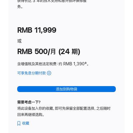
务
获得长达 3 年的技术支持和意外损坏保修服
务。
计
划
(适
RMB 11,999
用
于
或
Studio
RMB 500/月 (24 期)
Display
含增值税及其他法定税费
：约 RMB 1,390
脚
‡。
注
可享免息分期付款
(Studio
Display
-
添加到购物袋
标
准
需要考虑一下？
玻
将此设备加入你的收藏，即可先保留全部配置选择，之后随时
璃
回来再继续选购。
面
板
收藏
-