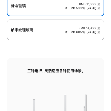
RMB 11,999
起
标准玻璃
或 RMB 500/月 (24 期) 起
RMB 14,499
起
纳米纹理玻璃
或 RMB 605/月 (24 期) 起
三种选择，灵活适应各种使用场景。
标