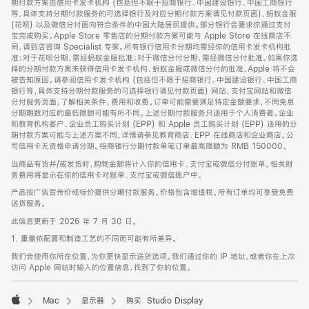
期付款方案由信用卡发卡机构 (包括但不限于招商银行、中国建设银行、中国工商银行
等，具体支持分期付款服务的可选择银行及对应分期付款方案请见付款页面)、蚂蚁金服
(花呗) 以及微信分付面向符合条件的中国大陆居民提供。部分银行会要求你通过支付
宝完成购买。Apple Store 零售店的分期付款方案可能与 Apple Store 在线商店不
同，请到店咨询 Specialist 专家。所有银行信用卡分期均需经你的信用卡发卡机构批
准；对于花呗分期，需经蚂蚁金服批准；对于微信分付分期，需经微信分付批准。如果你选
择的分期付款方案未获得信用卡发卡机构、蚂蚁金服或微信分付的批准，Apple 将不会
被告知原因。请参阅信用卡发卡机构 (包括但不限于招商银行、中国建设银行、中国工商
银行等，具体支持分期付款服务的可选择银行请见付款页面) 网站、支付宝网站和微信
分付服务页面，了解相关条件、费用和收费。订单可能需要满足特定金额要求，不同免息
分期期数对应的最低限额可能有所不同。上述分期付款服务只适用于个人消费者。企业
和教育机构客户、企业员工购买计划 (EPP) 和 Apple 员工购买计划 (EPP) 适用的分
期付款方案可能与上述方案不同，详情请参见教育商店、EPP 在线商店和企业商店。公
司信用卡无资格申请分期。招商银行分期付款单笔订单最高限额为 RMB 150000。
当商品有货并/或发货时，购物金额将计入你的信用卡、支付宝或微信分付账单。相关财
务费用将显示在你的信用卡对账单、支付宝或微信账户中。
产品按广告宣传价或标价提供分期付款服务。价格包含增值税。所有订单均可享受免费
送货服务。
此信息更新于 2026 年 7 月 30 日。
1. 重量依配置和制造工艺的不同而可能有所差异。
我们会使用你所在位置，为你更快显示送货选项。我们通过你的 IP 地址，或者你在上次
访问 Apple 网站时输入的位置信息，找到了你的位置。
Mac
显示器
购买 Studio Display