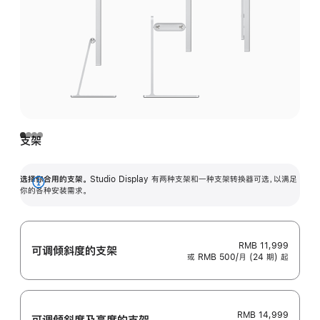
支架
选择你合用的支架。
Studio Display 有两种支架和一种支架转换器可选，以满足
展
你的各种安装需求。
开
RMB 11,999
可调倾斜度的支架
或 RMB 500/月 (24 期) 起
RMB 14,999
可调倾斜度及高‍度的支‍架