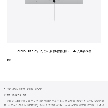
Studio Display (配备标准玻璃面板和 VESA 支架转换器)
网
脚
‡ 为近似值。金额可能随时间变动。
注
页
分期付款服务的条件
页
上述所示分期付款金额仅为使用特定期数免息分期付款估算得出的示例 (仅显示整数数
脚
额，未显示小数点以后的金额)，实际支付金额以银行、花呗或微信分付账单为准。上述分