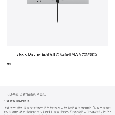
Studio Display (配备标准玻璃面板和 VESA 支架转换器)
网
脚
‡ 为近似值。金额可能随时间变动。
注
页
分期付款服务的条件
页
上述所示分期付款金额仅为使用特定期数免息分期付款估算得出的示例 (仅显示整数数
脚
额，未显示小数点以后的金额)，实际支付金额以银行、花呗或微信分付账单为准。上述分