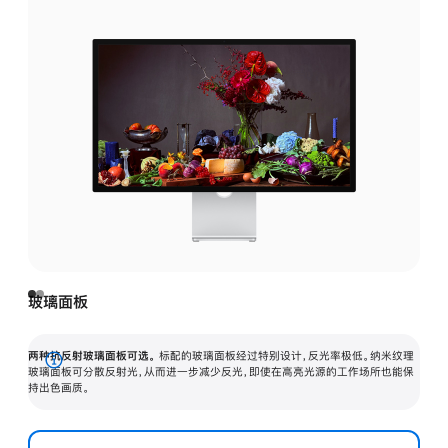
玻璃面板
两种抗反射玻璃面板可选。
标配的玻璃面板经过特别设计，反光率极低。纳米纹理
展
玻璃面板可分散反射光，从而进一步减少反光，即使在高亮光源的工作场所也能保
持出色画质。
开