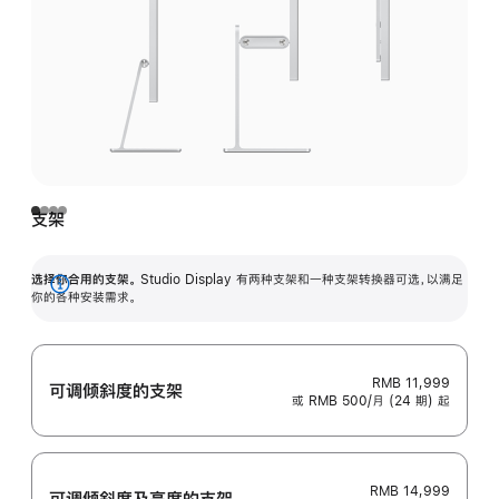
支架
选择你合用的支架。
Studio Display 有两种支架和一种支架转换器可选，以满足
展
你的各种安装需求。
开
RMB 11,999
可调倾斜度的支架
或 RMB 500/月 (24 期) 起
RMB 14,999
可调倾斜度及高‍度的支‍架