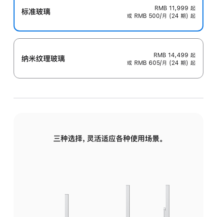
RMB 11,999
起
标准玻璃
或 RMB 500/月 (24 期) 起
RMB 14,499
起
纳米纹理玻璃
或 RMB 605/月 (24 期) 起
三种选择，灵活适应各种使用场景。
标