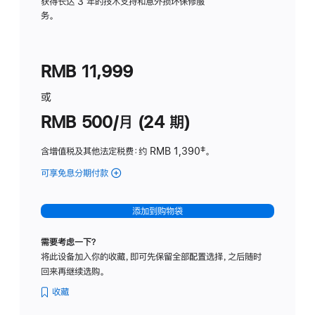
务
获得长达 3 年的技术支持和意外损坏保修服
务。
计
划
(适
RMB 11,999
用
于
或
Studio
RMB 500/月 (24 期)
Display
含增值税及其他法定税费
：约 RMB 1,390
脚
‡。
注
可享免息分期付款
(Studio
Display
-
添加到购物袋
标
准
需要考虑一下？
玻
将此设备加入你的收藏，即可先保留全部配置选择，之后随时
璃
回来再继续选购。
面
板
收藏
-