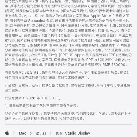
期付款方案由信用卡发卡机构 (包括但不限于招商银行、中国建设银行、中国工商银行
等，具体支持分期付款服务的可选择银行及对应分期付款方案请见付款页面)、蚂蚁金服
(花呗) 以及微信分付面向符合条件的中国大陆居民提供。部分银行会要求你通过支付
宝完成购买。Apple Store 零售店的分期付款方案可能与 Apple Store 在线商店不
同，请到店咨询 Specialist 专家。所有银行信用卡分期均需经你的信用卡发卡机构批
准；对于花呗分期，需经蚂蚁金服批准；对于微信分付分期，需经微信分付批准。如果你选
择的分期付款方案未获得信用卡发卡机构、蚂蚁金服或微信分付的批准，Apple 将不会
被告知原因。请参阅信用卡发卡机构 (包括但不限于招商银行、中国建设银行、中国工商
银行等，具体支持分期付款服务的可选择银行请见付款页面) 网站、支付宝网站和微信
分付服务页面，了解相关条件、费用和收费。订单可能需要满足特定金额要求，不同免息
分期期数对应的最低限额可能有所不同。上述分期付款服务只适用于个人消费者。企业
和教育机构客户、企业员工购买计划 (EPP) 和 Apple 员工购买计划 (EPP) 适用的分
期付款方案可能与上述方案不同，详情请参见教育商店、EPP 在线商店和企业商店。公
司信用卡无资格申请分期。招商银行分期付款单笔订单最高限额为 RMB 150000。
当商品有货并/或发货时，购物金额将计入你的信用卡、支付宝或微信分付账单。相关财
务费用将显示在你的信用卡对账单、支付宝或微信账户中。
产品按广告宣传价或标价提供分期付款服务。价格包含增值税。所有订单均可享受免费
送货服务。
此信息更新于 2026 年 7 月 30 日。
1. 重量依配置和制造工艺的不同而可能有所差异。
我们会使用你所在位置，为你更快显示送货选项。我们通过你的 IP 地址，或者你在上次
访问 Apple 网站时输入的位置信息，找到了你的位置。
Mac
显示器
购买 Studio Display