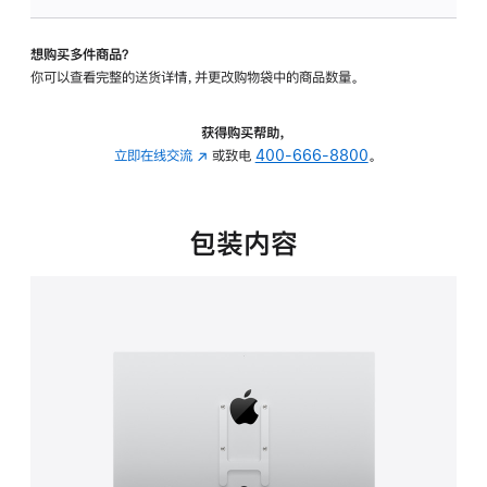
VESA
支
想购买多件商品？
架
你可以查看完整的送货详情，并更改购物袋中的商品数量。
转
换
器
获得购买帮助，
的
立即在线交流
(在
或致电
400-666-8800
。
分
新
期
窗
付
口
包装内容
款
中
选
打
项)
开)