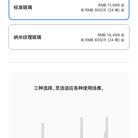
RMB 11,999
起
标准玻璃
或 RMB 500/月 (24 期) 起
RMB 14,499
起
纳米纹理玻璃
或 RMB 605/月 (24 期) 起
三种选择，灵活适应各种使用场景。
标