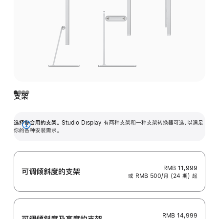
支架
选择你合用的支架。
Studio Display 有两种支架和一种支架转换器可选，以满足
展
你的各种安装需求。
开
RMB 11,999
可调倾斜度的支架
或 RMB 500/月 (24 期) 起
RMB 14,999
可调倾斜度及高‍度的支‍架