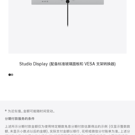
Studio Display (配备标准玻璃面板和 VESA 支架转换器)
网
脚
‡ 为近似值。金额可能随时间变动。
注
页
分期付款服务的条件
页
上述所示分期付款金额仅为使用特定期数免息分期付款估算得出的示例 (仅显示整数数
脚
额，未显示小数点以后的金额)，实际支付金额以银行、花呗或微信分付账单为准。上述分