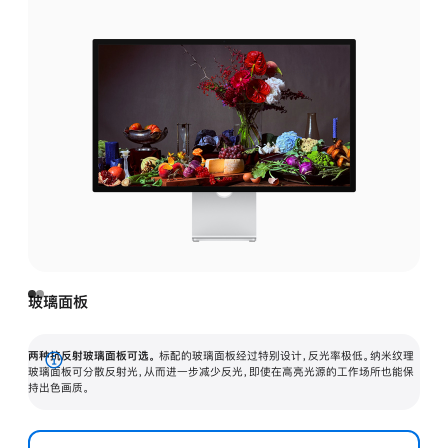
玻璃面板
两种抗反射玻璃面板可选。
标配的玻璃面板经过特别设计，反光率极低。纳米纹理
展
玻璃面板可分散反射光，从而进一步减少反光，即使在高亮光源的工作场所也能保
持出色画质。
开