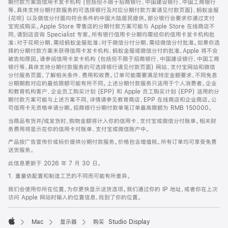
期付款方案由信用卡发卡机构 (包括但不限于招商银行、中国建设银行、中国工商银行
等，具体支持分期付款服务的可选择银行及对应分期付款方案请见付款页面)、蚂蚁金服
(花呗) 以及微信分付面向符合条件的中国大陆居民提供。部分银行会要求你通过支付
宝完成购买。Apple Store 零售店的分期付款方案可能与 Apple Store 在线商店不
同，请到店咨询 Specialist 专家。所有银行信用卡分期均需经你的信用卡发卡机构批
准；对于花呗分期，需经蚂蚁金服批准；对于微信分付分期，需经微信分付批准。如果你选
择的分期付款方案未获得信用卡发卡机构、蚂蚁金服或微信分付的批准，Apple 将不会
被告知原因。请参阅信用卡发卡机构 (包括但不限于招商银行、中国建设银行、中国工商
银行等，具体支持分期付款服务的可选择银行请见付款页面) 网站、支付宝网站和微信
分付服务页面，了解相关条件、费用和收费。订单可能需要满足特定金额要求，不同免息
分期期数对应的最低限额可能有所不同。上述分期付款服务只适用于个人消费者。企业
和教育机构客户、企业员工购买计划 (EPP) 和 Apple 员工购买计划 (EPP) 适用的分
期付款方案可能与上述方案不同，详情请参见教育商店、EPP 在线商店和企业商店。公
司信用卡无资格申请分期。招商银行分期付款单笔订单最高限额为 RMB 150000。
当商品有货并/或发货时，购物金额将计入你的信用卡、支付宝或微信分付账单。相关财
务费用将显示在你的信用卡对账单、支付宝或微信账户中。
产品按广告宣传价或标价提供分期付款服务。价格包含增值税。所有订单均可享受免费
送货服务。
此信息更新于 2026 年 7 月 30 日。
1. 重量依配置和制造工艺的不同而可能有所差异。
我们会使用你所在位置，为你更快显示送货选项。我们通过你的 IP 地址，或者你在上次
访问 Apple 网站时输入的位置信息，找到了你的位置。
Mac
显示器
购买 Studio Display