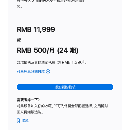
务
获得长达 3 年的技术支持和意外损坏保修服
务。
计
划
(适
RMB 11,999
用
于
或
Studio
RMB 500/月 (24 期)
Display
含增值税及其他法定税费
：约 RMB 1,390
脚
‡。
注
可享免息分期付款
(Studio
Display
-
添加到购物袋
标
准
需要考虑一下？
玻
将此设备加入你的收藏，即可先保留全部配置选择，之后随时
璃
回来再继续选购。
面
板
收藏
-