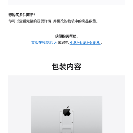
VESA
支
想购买多件商品？
架
你可以查看完整的送货详情，并更改购物袋中的商品数量。
转
换
器
获得购买帮助，
的
立即在线交流
(在
或致电
400-666-8800
。
分
新
期
窗
付
口
包装内容
款
中
选
打
项)
开)