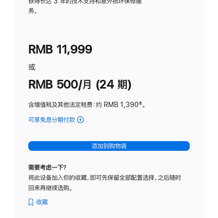
务
获得长达 3 年的技术支持和意外损坏保修服
务。
计
划
(适
RMB 11,999
用
于
或
Studio
RMB 500/月 (24 期)
Display
含增值税及其他法定税费
：约 RMB 1,390
脚
‡。
注
可享免息分期付款
(Studio
Display
-
添加到购物袋
标
准
需要考虑一下？
玻
将此设备加入你的收藏，即可先保留全部配置选择，之后随时
璃
回来再继续选购。
面
板
收藏
-