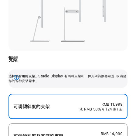
支架
选择你合用的支架。
Studio Display 有两种支架和一种支架转换器可选，以满足
展
你的各种安装需求。
开
RMB 11,999
可调倾斜度的支架
或 RMB 500/月 (24 期) 起
RMB 14,999
可调倾斜度及高‍度的支‍架