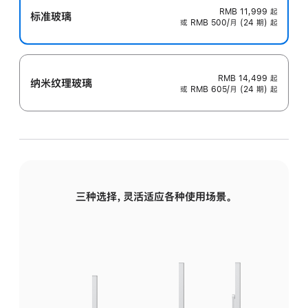
RMB 11,999
起
标准玻璃
或 RMB 500/月 (24 期) 起
RMB 14,499
起
纳米纹理玻璃
或 RMB 605/月 (24 期) 起
三种选择，灵活适应各种使用场景。
标