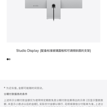
Studio Display (配备标准玻璃面板和可调倾斜度的支架)
网
脚
‡ 为近似值。金额可能随时间变动。
注
页
分期付款服务的条件
页
上述所示分期付款金额仅为使用特定期数免息分期付款估算得出的示例 (仅显示整数数
脚
额，未显示小数点以后的金额)，实际支付金额以银行、花呗或微信分付账单为准。上述分