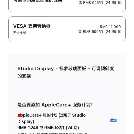
或 RMB 625/月 (24 期) 起
VESA 支架转换器
RMB 11,999
或 RMB 500/月 (24 期) 起
不含支架
Studio Display - 标准玻璃面板 - 可调倾斜度
的支架
是否要添加 AppleCare+ 服务计划？
AppleCare+ 服务计划 (适用于 Studio
AppleC
添加
Display)
服
RMB 1,249
或
RMB 53/月 (24 期)