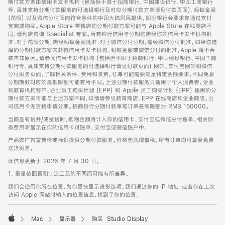
期付款方案由信用卡发卡机构 (包括但不限于招商银行、中国建设银行、中国工商银行
等，具体支持分期付款服务的可选择银行及对应分期付款方案请见付款页面)、蚂蚁金服
(花呗) 以及微信分付面向符合条件的中国大陆居民提供。部分银行会要求你通过支付
宝完成购买。Apple Store 零售店的分期付款方案可能与 Apple Store 在线商店不
同，请到店咨询 Specialist 专家。所有银行信用卡分期均需经你的信用卡发卡机构批
准；对于花呗分期，需经蚂蚁金服批准；对于微信分付分期，需经微信分付批准。如果你选
择的分期付款方案未获得信用卡发卡机构、蚂蚁金服或微信分付的批准，Apple 将不会
被告知原因。请参阅信用卡发卡机构 (包括但不限于招商银行、中国建设银行、中国工商
银行等，具体支持分期付款服务的可选择银行请见付款页面) 网站、支付宝网站和微信
分付服务页面，了解相关条件、费用和收费。订单可能需要满足特定金额要求，不同免息
分期期数对应的最低限额可能有所不同。上述分期付款服务只适用于个人消费者。企业
和教育机构客户、企业员工购买计划 (EPP) 和 Apple 员工购买计划 (EPP) 适用的分
期付款方案可能与上述方案不同，详情请参见教育商店、EPP 在线商店和企业商店。公
司信用卡无资格申请分期。招商银行分期付款单笔订单最高限额为 RMB 150000。
当商品有货并/或发货时，购物金额将计入你的信用卡、支付宝或微信分付账单。相关财
务费用将显示在你的信用卡对账单、支付宝或微信账户中。
产品按广告宣传价或标价提供分期付款服务。价格包含增值税。所有订单均可享受免费
送货服务。
此信息更新于 2026 年 7 月 30 日。
1. 重量依配置和制造工艺的不同而可能有所差异。
我们会使用你所在位置，为你更快显示送货选项。我们通过你的 IP 地址，或者你在上次
访问 Apple 网站时输入的位置信息，找到了你的位置。
Mac
显示器
购买 Studio Display