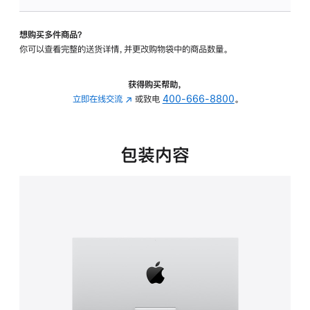
可
调
想购买多件商品？
倾
你可以查看完整的送货详情，并更改购物袋中的商品数量。
斜
度
的
获得购买帮助，
支
立即在线交流
(在
或致电
400-666-8800
。
架
新
的
窗
分
口
包装内容
期
中
付
打
款
开)
选
项)