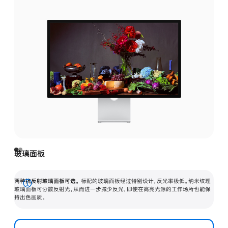
玻璃面板
两种抗反射玻璃面板可选。
标配的玻璃面板经过特别设计，反光率极低。纳米纹理
展
玻璃面板可分散反射光，从而进一步减少反光，即使在高亮光源的工作场所也能保
持出色画质。
开