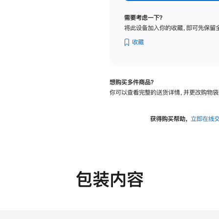
标
准
需要考虑一下？
玻
将此设备加入你的收藏，即可先保留
璃
面
收藏
板
-
可
想购买多件商品？
调
你可以查看完整的送货详情，并更改购物袋
倾
斜
度
获得购买帮助，
立即在线
的
支
架
的
分
包装内容
期
付
款
选
项)