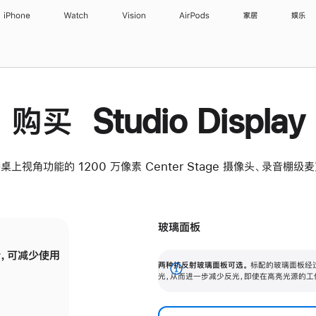
iPhone
Watch
Vision
AirPods
家居
娱乐
购买 Studio Display
桌上视角功能的 1200 万像素 Center Stage 摄像头、录音棚
玻璃面板
，可减少使用
纳米纹理玻璃面板可进一步减少反光，即使在
两种抗反射玻璃面板可选。
标配的玻璃面板经
。
有高亮光源的场所使用，也能保持出色画质。
展
光，从而进一步减少反光，即使在高亮光源的工
开