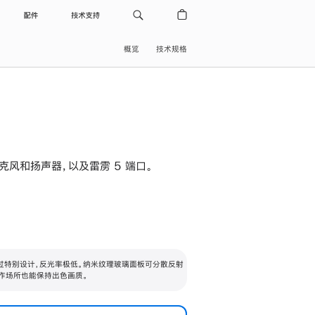
配件
技术支持
概览
技术规格
级麦克风和扬声器，以及雷雳 5 端口。
过特别设计，反光率极低。纳米纹理玻璃面板可分散反射
作场所也能保持出色画质。