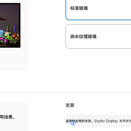
标准玻璃
纳米纹理玻璃
支架
用场景。
标配可调倾斜度的支架，提供 30 度的倾斜度
选
选择你合用的支架。
Studio Display
调节范围。
展