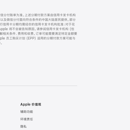
微信分付账单为准。上述分期付款方案由信用卡发卡机构
) 以及微信分付面向符合条件的中国大陆居民提供。部分
家。所有银行信用卡分期均需经你的信用卡发卡机构批准；对于花
ple 将不会被告知原因。请参阅信用卡发卡机构 (包
了解相关条件、费用和收费。订单可能需要满足特定金额要
e 员工购买计划 (EPP) 适用的分期付款方案可能与
。
Apple 价值观
辅助功能
环境责任
隐私