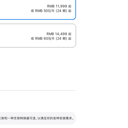
RMB 11,999
起
或 RMB 500/月 (24 期) 起
RMB 14,499
起
或 RMB 605/月 (24 期) 起
配可调倾斜度及高度的支架，额外增加 105
VESA 支架转换器
 有两种支架和一种支架转换器可选，以满足你的各种安装需求。
毫米的高度调节范围。
容的支架 (未随附)