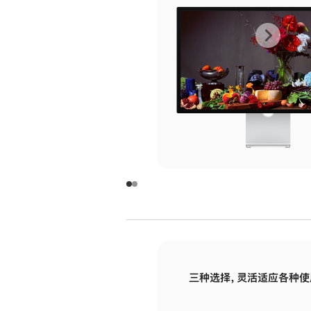
上
下
一
一
张
张
图
图
库
库
图
图
片
片
-
-
玻
玻
璃
璃
三种选择，灵活适应各种使
面
面
板
板