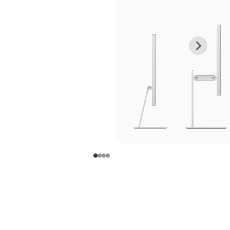
上
下
一
一
张
张
图
图
库
库
图
图
片
片
-
-
支
支
架
架