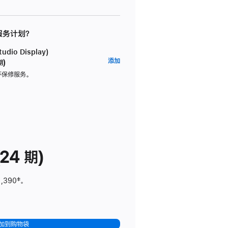
 服务计划？
dio Display)
AppleCare+
添加
期)
服
坏保修服务。
务
计
划
(适
用
于
24 期)
Studio
Display)
1,390
脚
‡。
注
加到购物袋