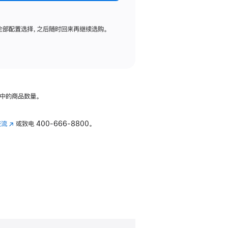
全部配置选择，之后随时回来再继续选购。
中的商品数量。
交流
(在
或致电
400-666-8800。
新
窗
口
中
打
开)