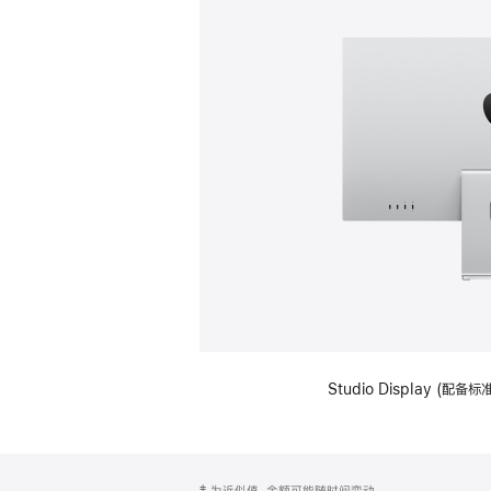
Studio Display (
网
脚