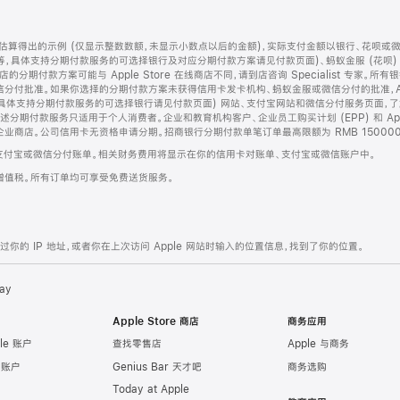
算得出的示例 (仅显示整数数额，未显示小数点以后的金额)，实际支付金额以银行、花呗或
等，具体支持分期付款服务的可选择银行及对应分期付款方案请见付款页面)、蚂蚁金服 (花呗
售店的分期付款方案可能与 Apple Store 在线商店不同，请到店咨询 Specialist 专
分付批准。如果你选择的分期付款方案未获得信用卡发卡机构、蚂蚁金服或微信分付的批准，Ap
具体支持分期付款服务的可选择银行请见付款页面) 网站、支付宝网站和微信分付服务页面，
期付款服务只适用于个人消费者。企业和教育机构客户、企业员工购买计划 (EPP) 和 Appl
企业商店。公司信用卡无资格申请分期。招商银行分期付款单笔订单最高限额为 RMB 150000
支付宝或微信分付账单。相关财务费用将显示在你的信用卡对账单、支付宝或微信账户中。
增值税。所有订单均可享受免费送货服务。
的 IP 地址，或者你在上次访问 Apple 网站时输入的位置信息，找到了你的位置。
ay
Apple Store 商店
商务应用
le 账户
查找零售店
Apple 与商务
e 账户
Genius Bar 天才吧
商务选购
Today at Apple