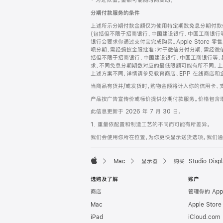
‡ 为近似值。金额可能随时间变动。
注
页
分期付款服务的条件
页
上述所示分期付款金额仅为使用特定期数免息分期付款估
脚
(包括但不限于招商银行、中国建设银行、中国工商银行
银行会要求你通过支付宝完成购买。Apple Store 零
呗分期，需经蚂蚁金服批准；对于微信分付分期，需经微信
括但不限于招商银行、中国建设银行、中国工商银行等，
求，不同免息分期期数对应的最低限额可能有所不同。上述分
上述方案不同，详情请参见教育商店、EPP 在线商店和
当商品有货并/或发货时，购物金额将计入你的信用卡、
产品按广告宣传价或标价提供分期付款服务。价格包含
此信息更新于 2026 年 7 月 30 日。
1. 重量依配置和制造工艺的不同而可能有所差异。
我们会使用你所在位置，为你更快显示送货选项。我们通过你
Mac
显示器
购买 Studio Displ
Apple
选购及了解
账户
商店
管理你的 App
Mac
Apple Stor
iPad
iCloud.com