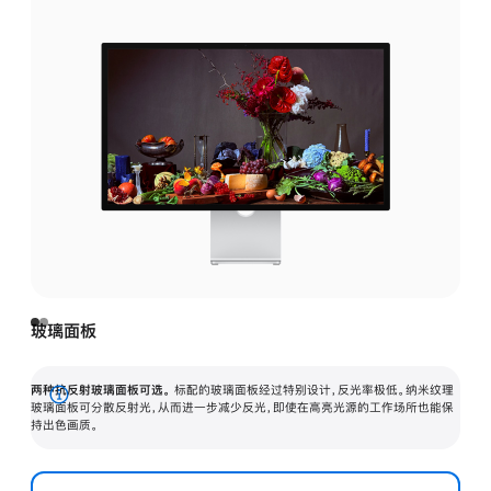
玻璃面板
两种抗反射玻璃面板可选。
标配的玻璃面板经过特别设计，反光率极低。纳米纹理
展
玻璃面板可分散反射光，从而进一步减少反光，即使在高亮光源的工作场所也能保
持出色画质。
开