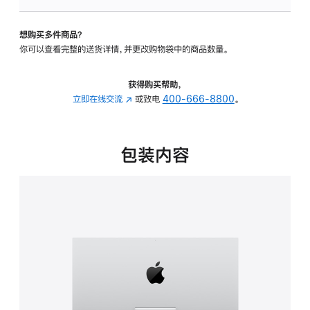
可
调
想购买多件商品？
倾
你可以查看完整的送货详情，并更改购物袋中的商品数量。
斜
度
的
获得购买帮助，
支
立即在线交流
(在
或致电
400-666-8800
。
架
新
的
窗
分
口
包装内容
期
中
付
打
款
开)
选
项)