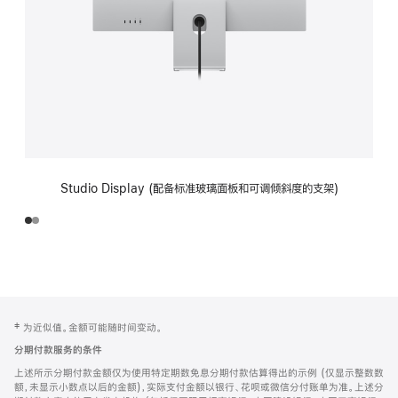
Studio Display (配备标准玻璃面板和可调倾斜度的支架)
网
脚
‡ 为近似值。金额可能随时间变动。
注
页
分期付款服务的条件
页
上述所示分期付款金额仅为使用特定期数免息分期付款估算得出的示例 (仅显示整数数
脚
额，未显示小数点以后的金额)，实际支付金额以银行、花呗或微信分付账单为准。上述分