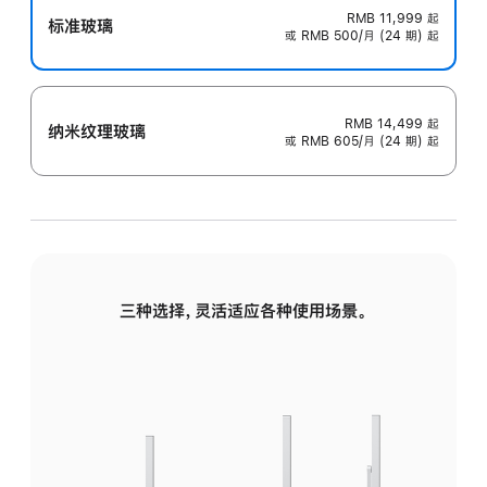
RMB 11,999
起
标准玻璃
或 RMB 500/月 (24 期) 起
RMB 14,499
起
纳米纹理玻璃
或 RMB 605/月 (24 期) 起
三种选择，灵活适应各种使用场景。
标