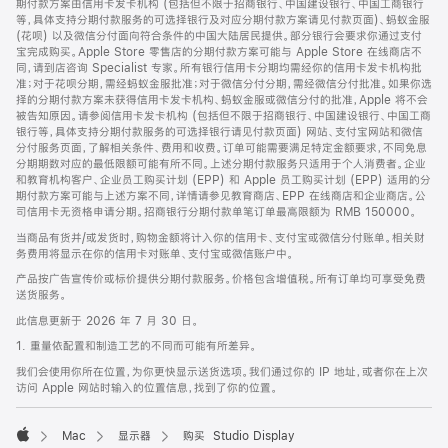
期付款方案由信用卡发卡机构 (包括但不限于招商银行、中国建设银行、中国工商银行
等，具体支持分期付款服务的可选择银行及对应分期付款方案请见付款页面)、蚂蚁金服
(花呗) 以及微信分付面向符合条件的中国大陆居民提供。部分银行会要求你通过支付
宝完成购买。Apple Store 零售店的分期付款方案可能与 Apple Store 在线商店不
同，请到店咨询 Specialist 专家。所有银行信用卡分期均需经你的信用卡发卡机构批
准；对于花呗分期，需经蚂蚁金服批准；对于微信分付分期，需经微信分付批准。如果你选
择的分期付款方案未获得信用卡发卡机构、蚂蚁金服或微信分付的批准，Apple 将不会
被告知原因。请参阅信用卡发卡机构 (包括但不限于招商银行、中国建设银行、中国工商
银行等，具体支持分期付款服务的可选择银行请见付款页面) 网站、支付宝网站和微信
分付服务页面，了解相关条件、费用和收费。订单可能需要满足特定金额要求，不同免息
分期期数对应的最低限额可能有所不同。上述分期付款服务只适用于个人消费者。企业
和教育机构客户、企业员工购买计划 (EPP) 和 Apple 员工购买计划 (EPP) 适用的分
期付款方案可能与上述方案不同，详情请参见教育商店、EPP 在线商店和企业商店。公
司信用卡无资格申请分期。招商银行分期付款单笔订单最高限额为 RMB 150000。
当商品有货并/或发货时，购物金额将计入你的信用卡、支付宝或微信分付账单。相关财
务费用将显示在你的信用卡对账单、支付宝或微信账户中。
产品按广告宣传价或标价提供分期付款服务。价格包含增值税。所有订单均可享受免费
送货服务。
此信息更新于 2026 年 7 月 30 日。
1. 重量依配置和制造工艺的不同而可能有所差异。
我们会使用你所在位置，为你更快显示送货选项。我们通过你的 IP 地址，或者你在上次
访问 Apple 网站时输入的位置信息，找到了你的位置。
Mac
显示器
购买 Studio Display