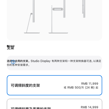
支架
选择你合用的支架。
Studio Display 有两种支架和一种支架转换器可选，以满足
展
你的各种安装需求。
开
RMB 11,999
可调倾斜度的支架
或 RMB 500/月 (24 期) 起
RMB 14,999
可调倾斜度及高‍度的支‍架