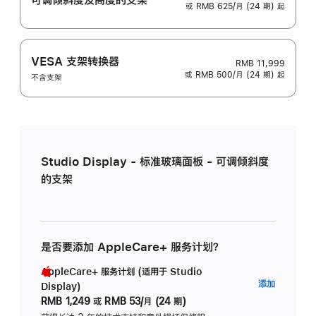
或 RMB 625/月 (24 期) 起
VESA 支架转换器
RMB 11,999
或 RMB 500/月 (24 期) 起
不含支架
Studio Display - 标准玻璃面板 - 可调倾斜度
的支架
是否要添加 AppleCare+ 服务计划？
AppleCare+ 服务计划 (适用于 Studio
AppleC
添加
Display)
服
RMB 1,249
或
RMB 53/月 (24 期)