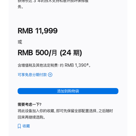
务
获得长达 3 年的技术支持和意外损坏保修服
务。
计
划
(适
RMB 11,999
用
于
或
Studio
RMB 500/月 (24 期)
Display
含增值税及其他法定税费
：约 RMB 1,390
脚
‡。
注
可享免息分期付款
(Studio
Display
-
添加到购物袋
标
准
需要考虑一下？
玻
将此设备加入你的收藏，即可先保留全部配置选择，之后随时
璃
回来再继续选购。
面
板
收藏
-