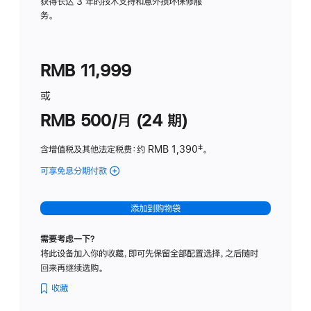
务
获得长达 3 年的技术支持和意外损坏保修服
务。
计
划
(适
RMB 11,999
用
于
或
Studio
RMB 500/月 (24 期)
Display
含增值税及其他法定税费
：约 RMB 1,390
脚
‡。
注
可享免息分期付款
(Studio
Display
-
添加到购物袋
标
准
需要考虑一下？
玻
将此设备加入你的收藏，即可先保留全部配置选择，之后随时
璃
回来再继续选购。
面
板
收藏
-