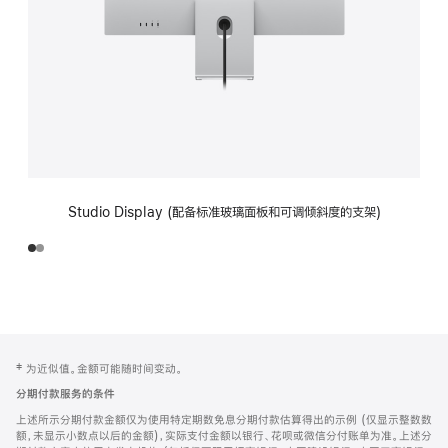
Studio Display (配备标准玻璃面板和可调倾斜度的支架)
网
脚
‡ 为近似值。金额可能随时间变动。
注
页
分期付款服务的条件
页
上述所示分期付款金额仅为使用特定期数免息分期付款估算得出的示例 (仅显示整数数
脚
额，未显示小数点以后的金额)，实际支付金额以银行、花呗或微信分付账单为准。上述分