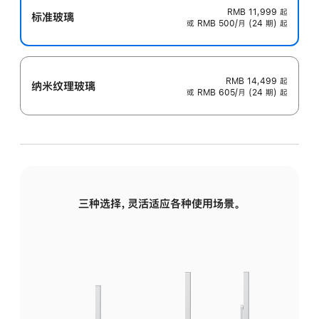
RMB 11,999
起
标准玻璃
或 RMB 500/月 (24 期) 起
RMB 14,499
起
纳米纹理玻璃
或 RMB 605/月 (24 期) 起
三种选择，灵活适应各种使用场景。
标