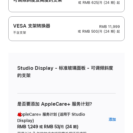
或 RMB 625/月 (24 期) 起
VESA 支架转换器
RMB 11,999
或 RMB 500/月 (24 期) 起
不含支架
Studio Display - 标准玻璃面板 - 可调倾斜度
的支架
是否要添加 AppleCare+ 服务计划？
AppleCare+ 服务计划 (适用于 Studio
AppleC
添加
Display)
服
RMB 1,249
或
RMB 53/月 (24 期)