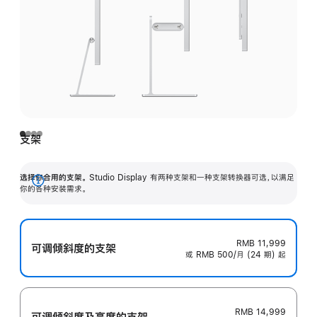
支架
选择你合用的支架。
Studio Display 有两种支架和一种支架转换器可选，以满足
展
你的各种安装需求。
开
RMB 11,999
可调倾斜度的支架
或 RMB 500/月 (24 期) 起
RMB 14,999
可调倾斜度及高‍度的支‍架