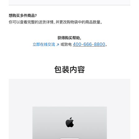
可
调
想购买多件商品？
倾
你可以查看完整的送货详情，并更改购物袋中的商品数量。
斜
度
的
获得购买帮助，
支
立即在线交流
(在
或致电
400-666-8800
。
架
新
的
窗
分
口
包装内容
期
中
付
打
款
开)
选
项)