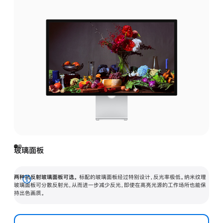
玻璃面板
两种抗反射玻璃面板可选。
标配的玻璃面板经过特别设计，反光率极低。纳米纹理
展
玻璃面板可分散反射光，从而进一步减少反光，即使在高亮光源的工作场所也能保
持出色画质。
开