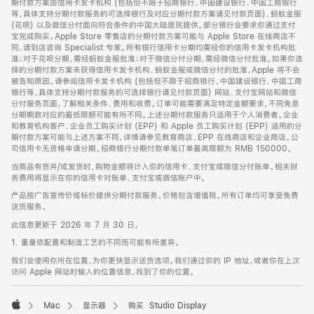
期付款方案由信用卡发卡机构 (包括但不限于招商银行、中国建设银行、中国工商银行
等，具体支持分期付款服务的可选择银行及对应分期付款方案请见付款页面)、蚂蚁金服
(花呗) 以及微信分付面向符合条件的中国大陆居民提供。部分银行会要求你通过支付
宝完成购买。Apple Store 零售店的分期付款方案可能与 Apple Store 在线商店不
同，请到店咨询 Specialist 专家。所有银行信用卡分期均需经你的信用卡发卡机构批
准；对于花呗分期，需经蚂蚁金服批准；对于微信分付分期，需经微信分付批准。如果你选
择的分期付款方案未获得信用卡发卡机构、蚂蚁金服或微信分付的批准，Apple 将不会
被告知原因。请参阅信用卡发卡机构 (包括但不限于招商银行、中国建设银行、中国工商
银行等，具体支持分期付款服务的可选择银行请见付款页面) 网站、支付宝网站和微信
分付服务页面，了解相关条件、费用和收费。订单可能需要满足特定金额要求，不同免息
分期期数对应的最低限额可能有所不同。上述分期付款服务只适用于个人消费者。企业
和教育机构客户、企业员工购买计划 (EPP) 和 Apple 员工购买计划 (EPP) 适用的分
期付款方案可能与上述方案不同，详情请参见教育商店、EPP 在线商店和企业商店。公
司信用卡无资格申请分期。招商银行分期付款单笔订单最高限额为 RMB 150000。
当商品有货并/或发货时，购物金额将计入你的信用卡、支付宝或微信分付账单。相关财
务费用将显示在你的信用卡对账单、支付宝或微信账户中。
产品按广告宣传价或标价提供分期付款服务。价格包含增值税。所有订单均可享受免费
送货服务。
此信息更新于 2026 年 7 月 30 日。
1. 重量依配置和制造工艺的不同而可能有所差异。
我们会使用你所在位置，为你更快显示送货选项。我们通过你的 IP 地址，或者你在上次
访问 Apple 网站时输入的位置信息，找到了你的位置。
Mac
显示器
购买 Studio Display