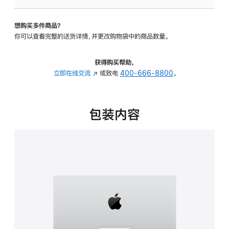
可
调
想购买多件商品？
倾
你可以查看完整的送货详情，并更改购物袋中的商品数量。
斜
度
的
获得购买帮助，
支
立即在线交流
(在
或致电
400-666-8800
。
架
新
的
窗
分
口
包装内容
期
中
付
打
款
开)
选
项)