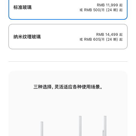
RMB 11,999
起
标准玻璃
或 RMB 500/月 (24 期) 起
RMB 14,499
起
纳米纹理玻璃
或 RMB 605/月 (24 期) 起
三种选择，灵活适应各种使用场景。
标