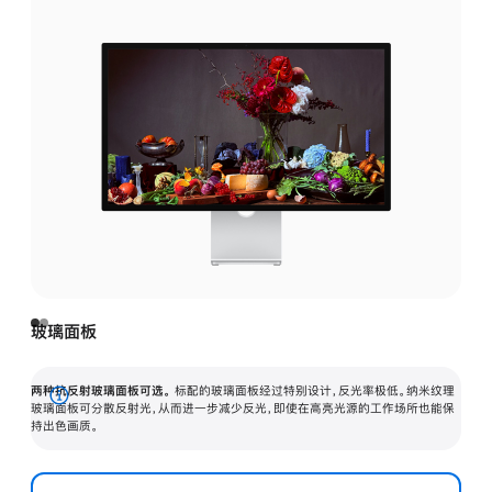
玻璃面板
两种抗反射玻璃面板可选。
标配的玻璃面板经过特别设计，反光率极低。纳米纹理
展
玻璃面板可分散反射光，从而进一步减少反光，即使在高亮光源的工作场所也能保
持出色画质。
开