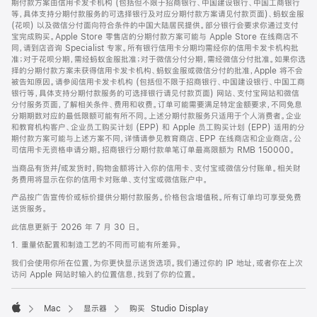
期付款方案由信用卡发卡机构 (包括但不限于招商银行、中国建设银行、中国工商银行
等，具体支持分期付款服务的可选择银行及对应分期付款方案请见付款页面)、蚂蚁金服
(花呗) 以及微信分付面向符合条件的中国大陆居民提供。部分银行会要求你通过支付
宝完成购买。Apple Store 零售店的分期付款方案可能与 Apple Store 在线商店不
同，请到店咨询 Specialist 专家。所有银行信用卡分期均需经你的信用卡发卡机构批
准；对于花呗分期，需经蚂蚁金服批准；对于微信分付分期，需经微信分付批准。如果你选
择的分期付款方案未获得信用卡发卡机构、蚂蚁金服或微信分付的批准，Apple 将不会
被告知原因。请参阅信用卡发卡机构 (包括但不限于招商银行、中国建设银行、中国工商
银行等，具体支持分期付款服务的可选择银行请见付款页面) 网站、支付宝网站和微信
分付服务页面，了解相关条件、费用和收费。订单可能需要满足特定金额要求，不同免息
分期期数对应的最低限额可能有所不同。上述分期付款服务只适用于个人消费者。企业
和教育机构客户、企业员工购买计划 (EPP) 和 Apple 员工购买计划 (EPP) 适用的分
期付款方案可能与上述方案不同，详情请参见教育商店、EPP 在线商店和企业商店。公
司信用卡无资格申请分期。招商银行分期付款单笔订单最高限额为 RMB 150000。
当商品有货并/或发货时，购物金额将计入你的信用卡、支付宝或微信分付账单。相关财
务费用将显示在你的信用卡对账单、支付宝或微信账户中。
产品按广告宣传价或标价提供分期付款服务。价格包含增值税。所有订单均可享受免费
送货服务。
此信息更新于 2026 年 7 月 30 日。
1. 重量依配置和制造工艺的不同而可能有所差异。
我们会使用你所在位置，为你更快显示送货选项。我们通过你的 IP 地址，或者你在上次
访问 Apple 网站时输入的位置信息，找到了你的位置。
Mac
显示器
购买 Studio Display