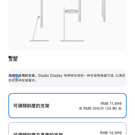
支架
选择你合用的支架。
Studio Display 有两种支架和一种支架转换器可选，以满足
展
你的各种安装需求。
开
RMB 11,999
可调倾斜度的支架
或 RMB 500/月 (24 期) 起
RMB 14,999
可调倾斜度及高‍度的支‍架