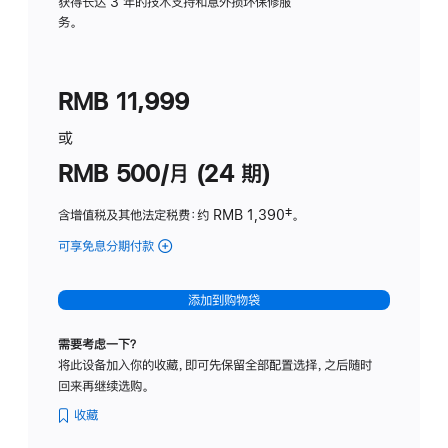
务
获得长达 3 年的技术支持和意外损坏保修服
务。
计
划
(适
RMB 11,999
用
于
或
Studio
RMB 500/月 (24 期)
Display
含增值税及其他法定税费
：约 RMB 1,390
脚
‡。
注
可享免息分期付款
(Studio
Display
-
添加到购物袋
标
准
需要考虑一下？
玻
将此设备加入你的收藏，即可先保留全部配置选择，之后随时
璃
回来再继续选购。
面
板
收藏
-