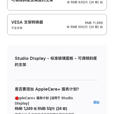
或 RMB 625/月 (24 期) 起
VESA 支架转换器
RMB 11,999
或 RMB 500/月 (24 期) 起
不含支架
Studio Display - 标准玻璃面板 - 可调倾斜度
的支架
是否要添加 AppleCare+ 服务计划？
AppleCare+ 服务计划 (适用于 Studio
AppleC
添加
Display)
服
RMB 1,249
或
RMB 53/月 (24 期)