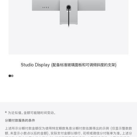
Studio Display (配备标准玻璃面板和可调倾斜度的支架)
网
脚
‡ 为近似值。金额可能随时间变动。
注
页
分期付款服务的条件
页
上述所示分期付款金额仅为使用特定期数免息分期付款估算得出的示例 (仅显示整数数
脚
额，未显示小数点以后的金额)，实际支付金额以银行、花呗或微信分付账单为准。上述分