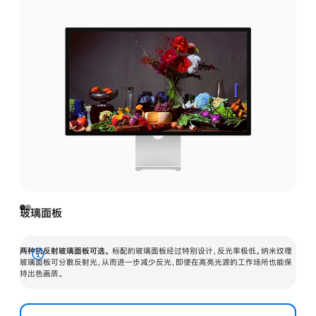
玻璃面板
两种抗反射玻璃面板可选。
标配的玻璃面板经过特别设计，反光率极低。纳米纹理
展
玻璃面板可分散反射光，从而进一步减少反光，即使在高亮光源的工作场所也能保
持出色画质。
开