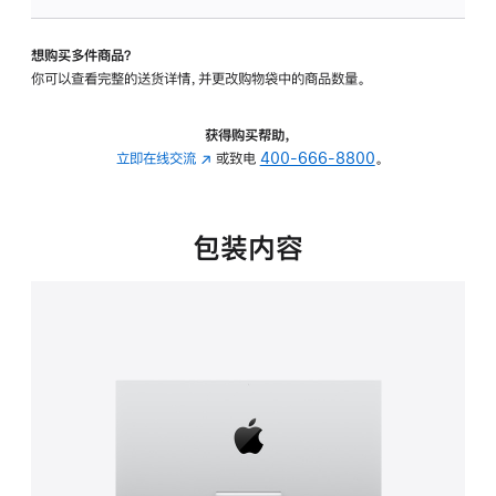
可
调
想购买多件商品？
倾
你可以查看完整的送货详情，并更改购物袋中的商品数量。
斜
度
的
获得购买帮助，
支
立即在线交流
(在
或致电
400-666-8800
。
架
新
的
窗
分
口
包装内容
期
中
付
打
款
开)
选
项)