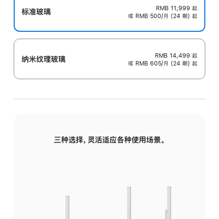
RMB 11,999
起
标准玻璃
或 RMB 500/月 (24 期) 起
RMB 14,499
起
纳米纹理玻璃
或 RMB 605/月 (24 期) 起
三种选择，灵活适应各种使用场景。
标