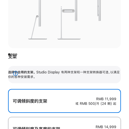
支架
选择你合用的支架。
Studio Display 有两种支架和一种支架转换器可选，以满足
展
你的各种安装需求。
开
RMB 11,999
可调倾斜度的支架
或 RMB 500/月 (24 期) 起
RMB 14,999
可调倾斜度及高‍度的支‍架