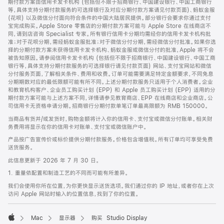
期付款方案由信用卡发卡机构 (包括但不限于招商银行、中国建设银行、中国工商银行
等，具体支持分期付款服务的可选择银行及对应分期付款方案请见付款页面)、蚂蚁金服
(花呗) 以及微信分付面向符合条件的中国大陆居民提供。部分银行会要求你通过支付
宝完成购买。Apple Store 零售店的分期付款方案可能与 Apple Store 在线商店不
同，请到店咨询 Specialist 专家。所有银行信用卡分期均需经你的信用卡发卡机构批
准；对于花呗分期，需经蚂蚁金服批准；对于微信分付分期，需经微信分付批准。如果你选
择的分期付款方案未获得信用卡发卡机构、蚂蚁金服或微信分付的批准，Apple 将不会
被告知原因。请参阅信用卡发卡机构 (包括但不限于招商银行、中国建设银行、中国工商
银行等，具体支持分期付款服务的可选择银行请见付款页面) 网站、支付宝网站和微信
分付服务页面，了解相关条件、费用和收费。订单可能需要满足特定金额要求，不同免息
分期期数对应的最低限额可能有所不同。上述分期付款服务只适用于个人消费者。企业
和教育机构客户、企业员工购买计划 (EPP) 和 Apple 员工购买计划 (EPP) 适用的分
期付款方案可能与上述方案不同，详情请参见教育商店、EPP 在线商店和企业商店。公
司信用卡无资格申请分期。招商银行分期付款单笔订单最高限额为 RMB 150000。
当商品有货并/或发货时，购物金额将计入你的信用卡、支付宝或微信分付账单。相关财
务费用将显示在你的信用卡对账单、支付宝或微信账户中。
产品按广告宣传价或标价提供分期付款服务。价格包含增值税。所有订单均可享受免费
送货服务。
此信息更新于 2026 年 7 月 30 日。
1. 重量依配置和制造工艺的不同而可能有所差异。
我们会使用你所在位置，为你更快显示送货选项。我们通过你的 IP 地址，或者你在上次
访问 Apple 网站时输入的位置信息，找到了你的位置。
Mac
显示器
购买 Studio Display