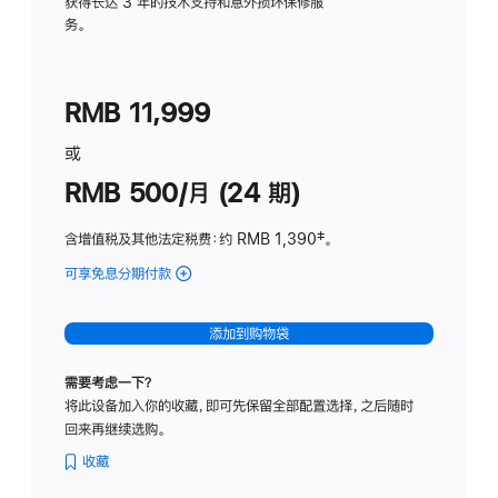
务
获得长达 3 年的技术支持和意外损坏保修服
务。
计
划
(适
RMB 11,999
用
于
或
Studio
RMB 500/月 (24 期)
Display
含增值税及其他法定税费
：约 RMB 1,390
脚
‡。
注
可享免息分期付款
(Studio
Display
-
添加到购物袋
标
准
需要考虑一下？
玻
将此设备加入你的收藏，即可先保留全部配置选择，之后随时
璃
回来再继续选购。
面
板
收藏
-