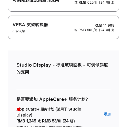
或 RMB 625/月 (24 期) 起
VESA 支架转换器
RMB 11,999
或 RMB 500/月 (24 期) 起
不含支架
Studio Display - 标准玻璃面板 - 可调倾斜度
的支架
是否要添加 AppleCare+ 服务计划？
AppleCare+ 服务计划 (适用于 Studio
AppleC
添加
Display)
服
RMB 1,249
或
RMB 53/月 (24 期)