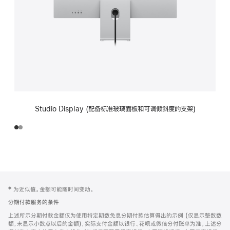
Studio Display (配备标准玻璃面板和可调倾斜度的支架)
网
脚
‡ 为近似值。金额可能随时间变动。
注
页
分期付款服务的条件
页
上述所示分期付款金额仅为使用特定期数免息分期付款估算得出的示例 (仅显示整数数
脚
额，未显示小数点以后的金额)，实际支付金额以银行、花呗或微信分付账单为准。上述分