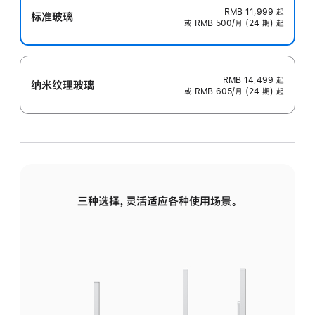
RMB 11,999
起
标准玻璃
或 RMB 500/月 (24 期) 起
RMB 14,499
起
纳米纹理玻璃
或 RMB 605/月 (24 期) 起
三种选择，灵活适应各种使用场景。
标