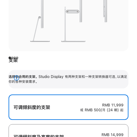
支架
选择你合用的支架。
Studio Display 有两种支架和一种支架转换器可选，以满足
展
你的各种安装需求。
开
RMB 11,999
可调倾斜度的支架
或 RMB 500/月 (24 期) 起
RMB 14,999
可调倾斜度及高‍度的支‍架