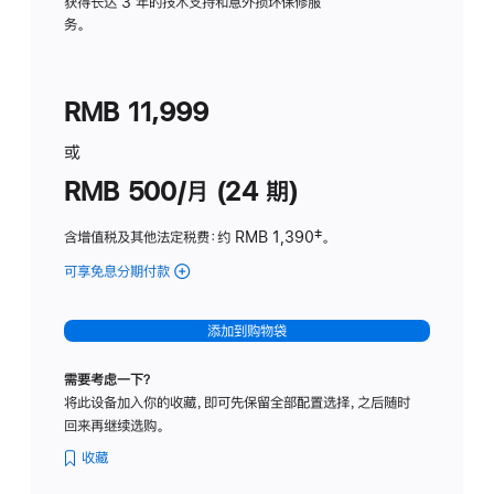
务
获得长达 3 年的技术支持和意外损坏保修服
务。
计
划
(适
RMB 11,999
用
于
或
Studio
RMB 500/月 (24 期)
Display
含增值税及其他法定税费
：约 RMB 1,390
脚
‡。
注
可享免息分期付款
(Studio
Display
-
添加到购物袋
标
准
需要考虑一下？
玻
将此设备加入你的收藏，即可先保留全部配置选择，之后随时
璃
回来再继续选购。
面
板
收藏
-