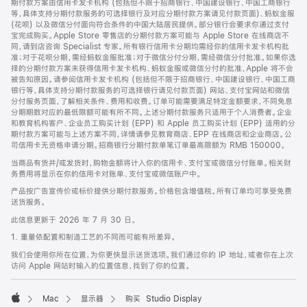
期付款方案由信用卡发卡机构 (包括但不限于招商银行、中国建设银行、中国工商银行
等，具体支持分期付款服务的可选择银行及对应分期付款方案请见付款页面)、蚂蚁金服
(花呗) 以及微信分付面向符合条件的中国大陆居民提供。部分银行会要求你通过支付
宝完成购买。Apple Store 零售店的分期付款方案可能与 Apple Store 在线商店不
同，请到店咨询 Specialist 专家。所有银行信用卡分期均需经你的信用卡发卡机构批
准；对于花呗分期，需经蚂蚁金服批准；对于微信分付分期，需经微信分付批准。如果你选
择的分期付款方案未获得信用卡发卡机构、蚂蚁金服或微信分付的批准，Apple 将不会
被告知原因。请参阅信用卡发卡机构 (包括但不限于招商银行、中国建设银行、中国工商
银行等，具体支持分期付款服务的可选择银行请见付款页面) 网站、支付宝网站和微信
分付服务页面，了解相关条件、费用和收费。订单可能需要满足特定金额要求，不同免息
分期期数对应的最低限额可能有所不同。上述分期付款服务只适用于个人消费者。企业
和教育机构客户、企业员工购买计划 (EPP) 和 Apple 员工购买计划 (EPP) 适用的分
期付款方案可能与上述方案不同，详情请参见教育商店、EPP 在线商店和企业商店。公
司信用卡无资格申请分期。招商银行分期付款单笔订单最高限额为 RMB 150000。
当商品有货并/或发货时，购物金额将计入你的信用卡、支付宝或微信分付账单。相关财
务费用将显示在你的信用卡对账单、支付宝或微信账户中。
产品按广告宣传价或标价提供分期付款服务。价格包含增值税。所有订单均可享受免费
送货服务。
此信息更新于 2026 年 7 月 30 日。
1. 重量依配置和制造工艺的不同而可能有所差异。
我们会使用你所在位置，为你更快显示送货选项。我们通过你的 IP 地址，或者你在上次
访问 Apple 网站时输入的位置信息，找到了你的位置。
Mac
显示器
购买 Studio Display