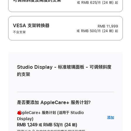
或 RMB 625/月 (24 期) 起
VESA 支架转换器
RMB 11,999
或 RMB 500/月 (24 期) 起
不含支架
Studio Display - 标准玻璃面板 - 可调倾斜度
的支架
是否要添加 AppleCare+ 服务计划？
AppleCare+ 服务计划 (适用于 Studio
AppleC
添加
Display)
服
RMB 1,249
或
RMB 53/月 (24 期)