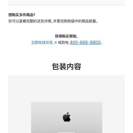
可
调
想购买多件商品？
倾
你可以查看完整的送货详情，并更改购物袋中的商品数量。
斜
度
的
获得购买帮助，
支
立即在线交流
(在
或致电
400-666-8800
。
架
新
的
窗
分
口
包装内容
期
中
付
打
款
开)
选
项)