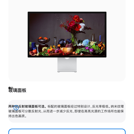
玻璃面板
两种抗反射玻璃面板可选。
标配的玻璃面板经过特别设计，反光率极低。纳米纹理
展
玻璃面板可分散反射光，从而进一步减少反光，即使在高亮光源的工作场所也能保
持出色画质。
开