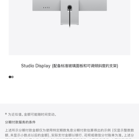
Studio Display (配备标准玻璃面板和可调倾斜度的支架)
网
脚
‡ 为近似值。金额可能随时间变动。
注
页
分期付款服务的条件
页
上述所示分期付款金额仅为使用特定期数免息分期付款估算得出的示例 (仅显示整数数
脚
额，未显示小数点以后的金额)，实际支付金额以银行、花呗或微信分付账单为准。上述分