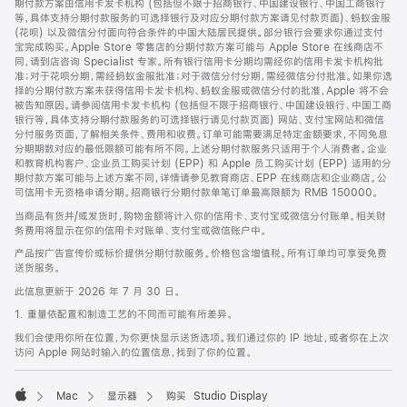
期付款方案由信用卡发卡机构 (包括但不限于招商银行、中国建设银行、中国工商银行
等，具体支持分期付款服务的可选择银行及对应分期付款方案请见付款页面)、蚂蚁金服
(花呗) 以及微信分付面向符合条件的中国大陆居民提供。部分银行会要求你通过支付
宝完成购买。Apple Store 零售店的分期付款方案可能与 Apple Store 在线商店不
同，请到店咨询 Specialist 专家。所有银行信用卡分期均需经你的信用卡发卡机构批
准；对于花呗分期，需经蚂蚁金服批准；对于微信分付分期，需经微信分付批准。如果你选
择的分期付款方案未获得信用卡发卡机构、蚂蚁金服或微信分付的批准，Apple 将不会
被告知原因。请参阅信用卡发卡机构 (包括但不限于招商银行、中国建设银行、中国工商
银行等，具体支持分期付款服务的可选择银行请见付款页面) 网站、支付宝网站和微信
分付服务页面，了解相关条件、费用和收费。订单可能需要满足特定金额要求，不同免息
分期期数对应的最低限额可能有所不同。上述分期付款服务只适用于个人消费者。企业
和教育机构客户、企业员工购买计划 (EPP) 和 Apple 员工购买计划 (EPP) 适用的分
期付款方案可能与上述方案不同，详情请参见教育商店、EPP 在线商店和企业商店。公
司信用卡无资格申请分期。招商银行分期付款单笔订单最高限额为 RMB 150000。
当商品有货并/或发货时，购物金额将计入你的信用卡、支付宝或微信分付账单。相关财
务费用将显示在你的信用卡对账单、支付宝或微信账户中。
产品按广告宣传价或标价提供分期付款服务。价格包含增值税。所有订单均可享受免费
送货服务。
此信息更新于 2026 年 7 月 30 日。
1. 重量依配置和制造工艺的不同而可能有所差异。
我们会使用你所在位置，为你更快显示送货选项。我们通过你的 IP 地址，或者你在上次
访问 Apple 网站时输入的位置信息，找到了你的位置。
Mac
显示器
购买 Studio Display