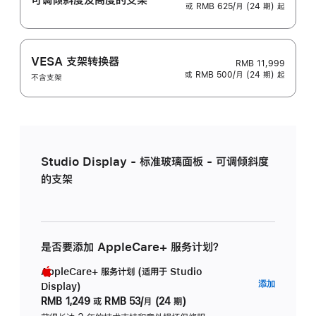
或 RMB 625/月 (24 期) 起
VESA 支架转换器
RMB 11,999
或 RMB 500/月 (24 期) 起
不含支架
Studio Display - 标准玻璃面板 - 可调倾斜度
的支架
是否要添加 AppleCare+ 服务计划？
AppleCare+ 服务计划 (适用于 Studio
AppleC
添加
Display)
服
RMB 1,249
或
RMB 53/月 (24 期)