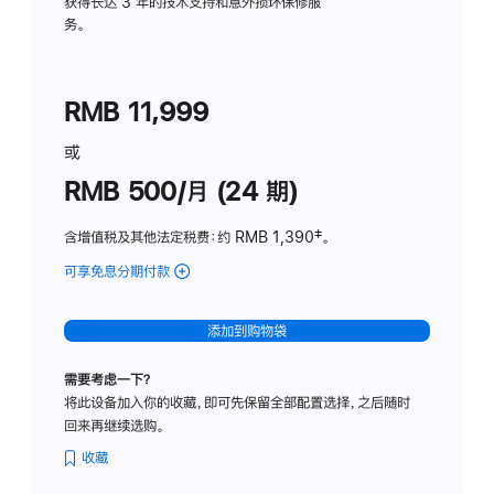
务
获得长达 3 年的技术支持和意外损坏保修服
务。
计
划
(适
RMB 11,999
用
于
或
Studio
RMB 500/月 (24 期)
Display
含增值税及其他法定税费
：约 RMB 1,390
脚
‡。
注
可享免息分期付款
(Studio
Display
-
添加到购物袋
标
准
需要考虑一下？
玻
将此设备加入你的收藏，即可先保留全部配置选择，之后随时
璃
回来再继续选购。
面
板
收藏
-