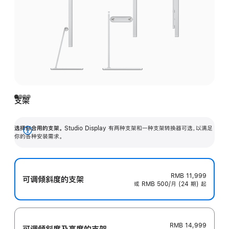
支架
选择你合用的支架。
Studio Display 有两种支架和一种支架转换器可选，以满足
展
你的各种安装需求。
开
RMB 11,999
可调倾斜度的支架
或 RMB 500/月 (24 期) 起
RMB 14,999
可调倾斜度及高‍度的支‍架