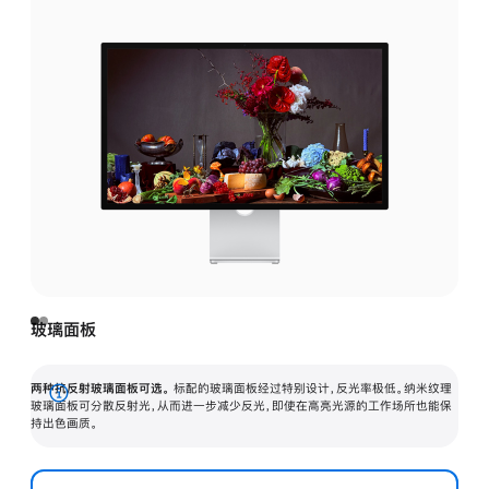
玻璃面板
两种抗反射玻璃面板可选。
标配的玻璃面板经过特别设计，反光率极低。纳米纹理
展
玻璃面板可分散反射光，从而进一步减少反光，即使在高亮光源的工作场所也能保
持出色画质。
开