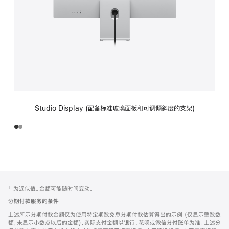
Studio Display (配备标准玻璃面板和可调倾斜度的支架)
网
脚
‡ 为近似值。金额可能随时间变动。
注
页
分期付款服务的条件
页
上述所示分期付款金额仅为使用特定期数免息分期付款估算得出的示例 (仅显示整数数
脚
额，未显示小数点以后的金额)，实际支付金额以银行、花呗或微信分付账单为准。上述分