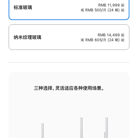
RMB 11,999
起
标准玻璃
或 RMB 500/月 (24 期) 起
RMB 14,499
起
纳米纹理玻璃
或 RMB 605/月 (24 期) 起
三种选择，灵活适应各种使用场景。
标