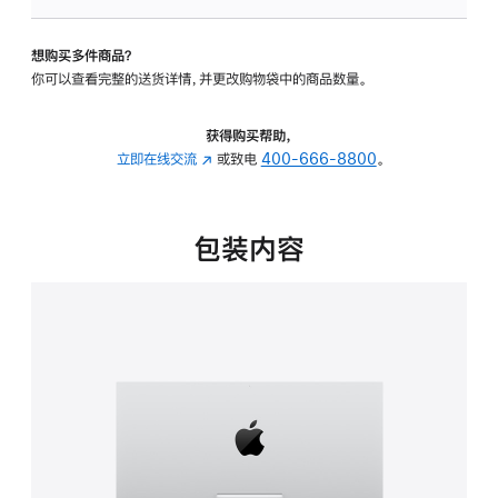
可
调
想购买多件商品？
倾
你可以查看完整的送货详情，并更改购物袋中的商品数量。
斜
度
的
获得购买帮助，
支
立即在线交流
(在
或致电
400-666-8800
。
架
新
的
窗
分
口
包装内容
期
中
付
打
款
开)
选
项)