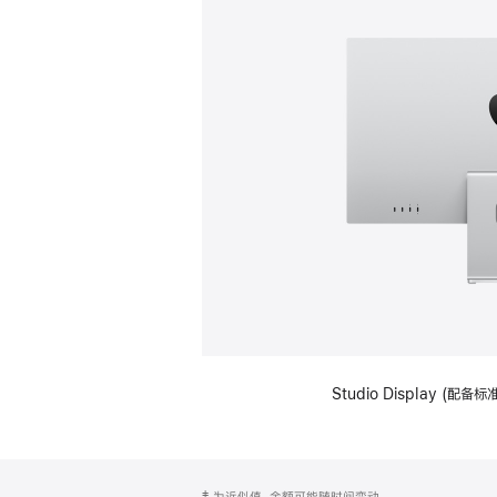
Studio Display (
网
脚