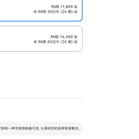
RMB 11,999
起
或 RMB 500/月 (24 期) 起
RMB 14,499
起
或 RMB 605/月 (24 期) 起
配可调倾斜度及高度的支架，额外增加 105
VESA 支架转换器
 有两种支架和一种支架转换器可选，以满足你的各种安装需求。
毫米的高度调节范围。
容的支架 (未随附)