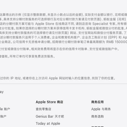
算得出的示例 (仅显示整数数额，未显示小数点以后的金额)，实际支付金额以银行、花呗或
等，具体支持分期付款服务的可选择银行及对应分期付款方案请见付款页面)、蚂蚁金服 (花呗
售店的分期付款方案可能与 Apple Store 在线商店不同，请到店咨询 Specialist 专
分付批准。如果你选择的分期付款方案未获得信用卡发卡机构、蚂蚁金服或微信分付的批准，Ap
具体支持分期付款服务的可选择银行请见付款页面) 网站、支付宝网站和微信分付服务页面，
期付款服务只适用于个人消费者。企业和教育机构客户、企业员工购买计划 (EPP) 和 Appl
企业商店。公司信用卡无资格申请分期。招商银行分期付款单笔订单最高限额为 RMB 150000
支付宝或微信分付账单。相关财务费用将显示在你的信用卡对账单、支付宝或微信账户中。
增值税。所有订单均可享受免费送货服务。
的 IP 地址，或者你在上次访问 Apple 网站时输入的位置信息，找到了你的位置。
ay
Apple Store 商店
商务应用
le 账户
查找零售店
Apple 与商务
e 账户
Genius Bar 天才吧
商务选购
Today at Apple