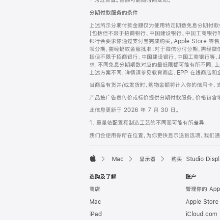
‡ 为近似值。金额可能随时间变动。
注
页
分期付款服务的条件
页
上述所示分期付款金额仅为使用特定期数免息分期付款估
脚
(包括但不限于招商银行、中国建设银行、中国工商银行
银行会要求你通过支付宝完成购买。Apple Store 零
呗分期，需经蚂蚁金服批准；对于微信分付分期，需经微信
括但不限于招商银行、中国建设银行、中国工商银行等，
求，不同免息分期期数对应的最低限额可能有所不同。上述分
上述方案不同，详情请参见教育商店、EPP 在线商店和
当商品有货并/或发货时，购物金额将计入你的信用卡、
产品按广告宣传价或标价提供分期付款服务。价格包含
此信息更新于 2026 年 7 月 30 日。
1. 重量依配置和制造工艺的不同而可能有所差异。
我们会使用你所在位置，为你更快显示送货选项。我们通过你
Mac
显示器
购买 Studio Displ
Apple
选购及了解
账户
商店
管理你的 App
Mac
Apple Stor
iPad
iCloud.com