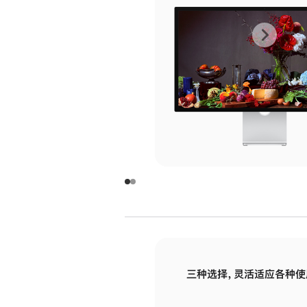
上
下
一
一
张
张
图
图
库
库
图
图
片
片
-
-
玻
玻
璃
璃
三种选择，灵活适应各种使
面
面
板
板