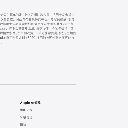
微信分付账单为准。上述分期付款方案由信用卡发卡机构
) 以及微信分付面向符合条件的中国大陆居民提供。部分
家。所有银行信用卡分期均需经你的信用卡发卡机构批准；对于花
ple 将不会被告知原因。请参阅信用卡发卡机构 (包
了解相关条件、费用和收费。订单可能需要满足特定金额要
e 员工购买计划 (EPP) 适用的分期付款方案可能与
。
Apple 价值观
辅助功能
环境责任
隐私