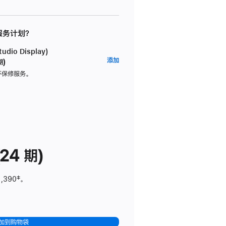
 服务计划？
dio Display)
AppleCare+
添加
期)
服
坏保修服务。
务
计
划
(适
用
于
24 期)
Studio
Display)
1,390
脚
‡。
注
加到购物袋