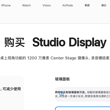
iPhone
Watch
Vision
AirPods
家居
娱乐
购买 Studio Display
桌上视角功能的 1200 万像素 Center Stage 摄像头、录音棚
玻璃面板
，可减少使用
纳米纹理玻璃面板可进一步减少反光，即使在
两种抗反射玻璃面板可选。
标配的玻璃面板经
。
有高亮光源的场所使用，也能保持出色画质。
展
光，从而进一步减少反光，即使在高亮光源的工
开