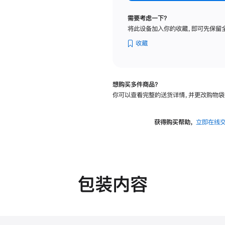
标
准
需要考虑一下？
玻
将此设备加入你的收藏，即可先保留
璃
面
收藏
板
-
可
想购买多件商品？
调
你可以查看完整的送货详情，并更改购物袋
倾
斜
度
获得购买帮助，
立即在线
的
支
架
的
分
包装内容
期
付
款
选
项)