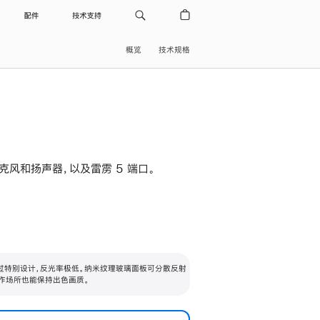
配件
技术支持
概览
技术规格
级麦克风和扬声器，以及雷雳 5 端口。
过特别设计，反光率极低。纳米纹理玻璃面板可分散反射
作场所也能保持出色画质。