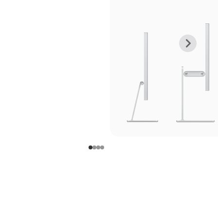
上
下
一
一
张
张
图
图
库
库
图
图
片
片
-
-
支
支
架
架