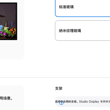
标准玻璃
纳米纹理玻璃
支架
用场景。
标配可调倾斜度的支架，提供 30 度的倾斜度
选
选择你合用的支架。
Studio Display
调节范围。
展