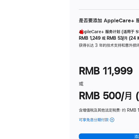
是否要添加 AppleCare+
AppleCare+ 服务计划 (适用于 Stu
RMB 1,249
或
RMB 53/月 (24 
获得长达 3 年的技术支持和意外损
RMB 11,999
或
RMB 500/月 (
含增值税及其他法定税费
：约 RMB 
可享免息分期付款
(Studio
Display
-
添