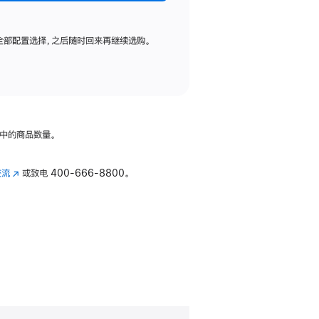
全部配置选择，之后随时回来再继续选购。
中的商品数量。
交流
(在
或致电
400-666-8800。
新
窗
口
中
打
开)