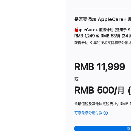
是否要添加 AppleCare+
AppleCare+ 服务计划 (适用于 Stu
RMB 1,249
或
RMB 53/月 (24 
获得长达 3 年的技术支持和意外损
RMB 11,999
或
RMB 500/月 (
含增值税及其他法定税费
：约 RMB 
可享免息分期付款
(Studio
Display
-
添