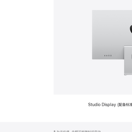
Studio Display (
网
脚