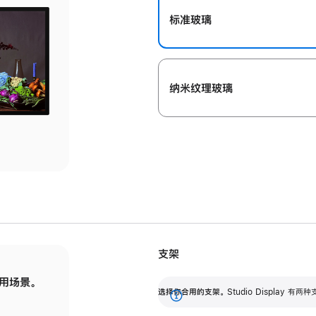
标准玻璃
纳米纹理玻璃
支架
用场景。
标配可调倾斜度的支架，提供 30 度的倾斜度
选
选择你合用的支架。
Studio Display
调节范围。
展