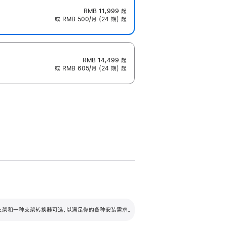
RMB 11,999
起
或 RMB 500/月 (24 期) 起
RMB 14,499
起
或 RMB 605/月 (24 期) 起
配可调倾斜度及高度的支架，额外增加 105
VESA 支架转换器
 有两种支架和一种支架转换器可选，以满足你的各种安装需求。
毫米的高度调节范围。
容的支架 (未随附)