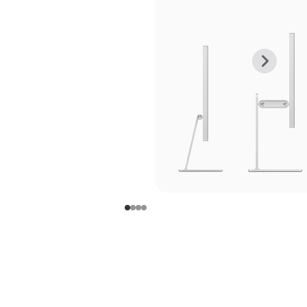
上
下
一
一
张
张
图
图
库
库
图
图
片
片
-
-
支
支
架
架