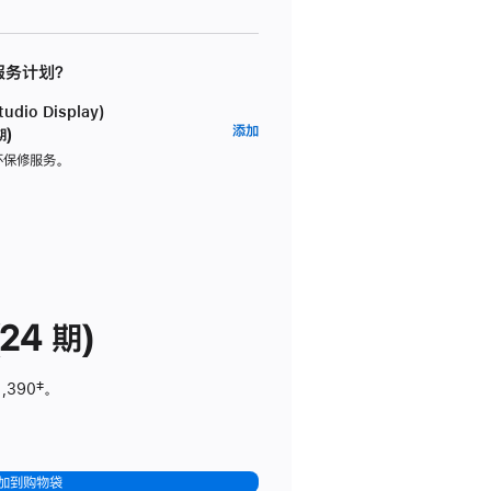
 服务计划？
dio Display)
AppleCare+
添加
期)
服
坏保修服务。
务
计
划
(适
用
于
24 期)
Studio
Display)
1,390
脚
‡。
注
加到购物袋