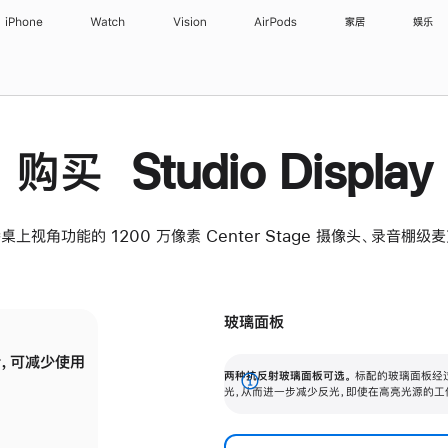
iPhone
Watch
Vision
AirPods
家居
娱乐
购买 Studio Display
桌上视角功能的 1200 万像素 Center Stage 摄像头、录音棚
玻璃面板
，可减少使用
纳米纹理玻璃面板可进一步减少反光，即使在
两种抗反射玻璃面板可选。
标配的玻璃面板经
。
有高亮光源的场所使用，也能保持出色画质。
展
光，从而进一步减少反光，即使在高亮光源的工
开