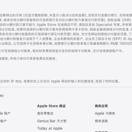
算得出的示例 (仅显示整数数额，未显示小数点以后的金额)，实际支付金额以银行、花呗或
等，具体支持分期付款服务的可选择银行及对应分期付款方案请见付款页面)、蚂蚁金服 (花呗
售店的分期付款方案可能与 Apple Store 在线商店不同，请到店咨询 Specialist 专
分付批准。如果你选择的分期付款方案未获得信用卡发卡机构、蚂蚁金服或微信分付的批准，Ap
具体支持分期付款服务的可选择银行请见付款页面) 网站、支付宝网站和微信分付服务页面，
期付款服务只适用于个人消费者。企业和教育机构客户、企业员工购买计划 (EPP) 和 Appl
企业商店。公司信用卡无资格申请分期。招商银行分期付款单笔订单最高限额为 RMB 150000
支付宝或微信分付账单。相关财务费用将显示在你的信用卡对账单、支付宝或微信账户中。
增值税。所有订单均可享受免费送货服务。
的 IP 地址，或者你在上次访问 Apple 网站时输入的位置信息，找到了你的位置。
ay
Apple Store 商店
商务应用
le 账户
查找零售店
Apple 与商务
e 账户
Genius Bar 天才吧
商务选购
Today at Apple