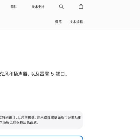
配件
技术支持
概览
技术规格
级麦克风和扬声器，以及雷雳 5 端口。
过特别设计，反光率极低。纳米纹理玻璃面板可分散反射
作场所也能保持出色画质。