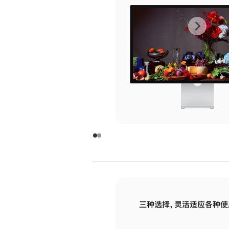
上
下
一
一
张
张
图
图
库
库
图
图
片
片
-
-
玻
玻
璃
璃
三种选择，灵活适应各种使
面
面
板
板