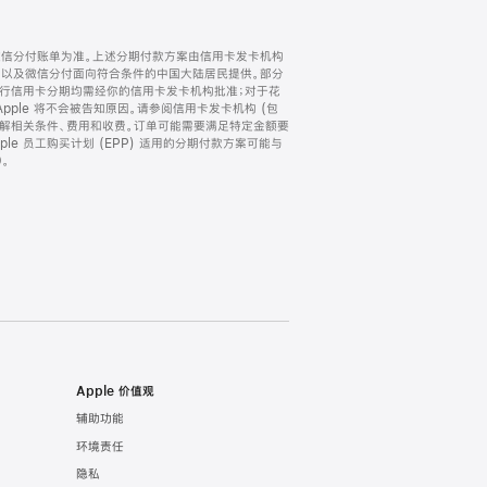
微信分付账单为准。上述分期付款方案由信用卡发卡机构
) 以及微信分付面向符合条件的中国大陆居民提供。部分
家。所有银行信用卡分期均需经你的信用卡发卡机构批准；对于花
ple 将不会被告知原因。请参阅信用卡发卡机构 (包
了解相关条件、费用和收费。订单可能需要满足特定金额要
e 员工购买计划 (EPP) 适用的分期付款方案可能与
。
Apple 价值观
辅助功能
环境责任
隐私