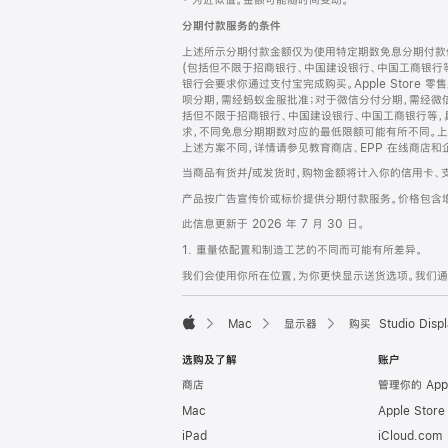
‡ 为近似值。金额可能随时间变动。
注
页
分期付款服务的条件
页
上述所示分期付款金额仅为使用特定期数免息分期付款估
脚
(包括但不限于招商银行、中国建设银行、中国工商银行
银行会要求你通过支付宝完成购买。Apple Store 零
呗分期，需经蚂蚁金服批准；对于微信分付分期，需经微信
括但不限于招商银行、中国建设银行、中国工商银行等，
求，不同免息分期期数对应的最低限额可能有所不同。上述分
上述方案不同，详情请参见教育商店、EPP 在线商店和
当商品有货并/或发货时，购物金额将计入你的信用卡、
产品按广告宣传价或标价提供分期付款服务。价格包含
此信息更新于 2026 年 7 月 30 日。
1. 重量依配置和制造工艺的不同而可能有所差异。
我们会使用你所在位置，为你更快显示送货选项。我们通过你
Mac
显示器
购买 Studio Displ
Apple
选购及了解
账户
商店
管理你的 App
Mac
Apple Stor
iPad
iCloud.com