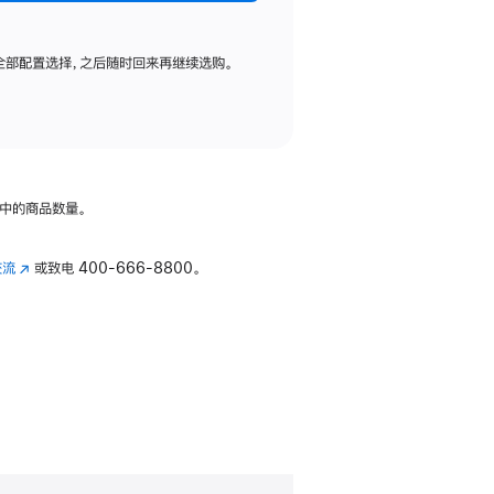
全部配置选择，之后随时回来再继续选购。
中的商品数量。
交流
(在
或致电
400-666-8800。
新
窗
口
中
打
开)