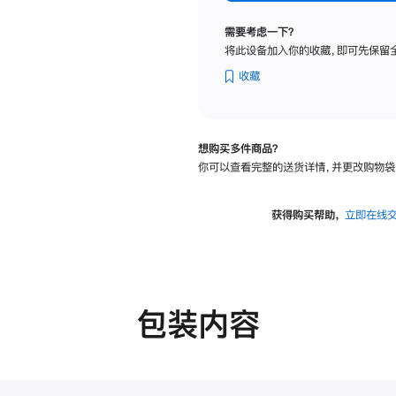
标
准
需要考虑一下？
玻
将此设备加入你的收藏，即可先保留
璃
面
收藏
板
-
可
想购买多件商品？
调
你可以查看完整的送货详情，并更改购物袋
倾
斜
度
获得购买帮助，
立即在线
的
支
架
的
分
包装内容
期
付
款
选
项)