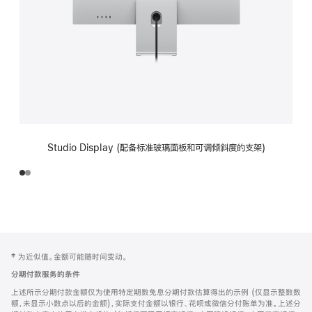
Studio Display (配备标准玻璃面板和可调倾斜度的支架)
网
脚
‡ 为近似值。金额可能随时间变动。
注
页
分期付款服务的条件
页
上述所示分期付款金额仅为使用特定期数免息分期付款估算得出的示例 (仅显示整数数
脚
额，未显示小数点以后的金额)，实际支付金额以银行、花呗或微信分付账单为准。上述分