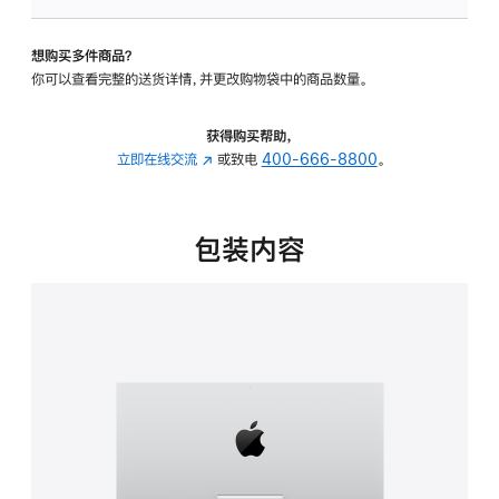
可
调
想购买多件商品？
倾
你可以查看完整的送货详情，并更改购物袋中的商品数量。
斜
度
的
获得购买帮助，
支
立即在线交流
(在
或致电
400-666-8800
。
架
新
的
窗
分
口
包装内容
期
中
付
打
款
开)
选
项)