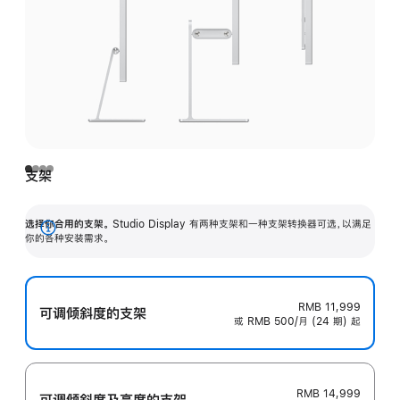
支架
选择你合用的支架。
Studio Display 有两种支架和一种支架转换器可选，以满足
展
你的各种安装需求。
开
RMB 11,999
可调倾斜度的支架
或 RMB 500/月 (24 期) 起
RMB 14,999
可调倾斜度及高‍度的支‍架