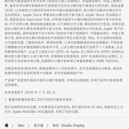
期付款方案由信用卡发卡机构 (包括但不限于招商银行、中国建设银行、中国工商银行
等，具体支持分期付款服务的可选择银行及对应分期付款方案请见付款页面)、蚂蚁金服
(花呗) 以及微信分付面向符合条件的中国大陆居民提供。部分银行会要求你通过支付
宝完成购买。Apple Store 零售店的分期付款方案可能与 Apple Store 在线商店不
同，请到店咨询 Specialist 专家。所有银行信用卡分期均需经你的信用卡发卡机构批
准；对于花呗分期，需经蚂蚁金服批准；对于微信分付分期，需经微信分付批准。如果你选
择的分期付款方案未获得信用卡发卡机构、蚂蚁金服或微信分付的批准，Apple 将不会
被告知原因。请参阅信用卡发卡机构 (包括但不限于招商银行、中国建设银行、中国工商
银行等，具体支持分期付款服务的可选择银行请见付款页面) 网站、支付宝网站和微信
分付服务页面，了解相关条件、费用和收费。订单可能需要满足特定金额要求，不同免息
分期期数对应的最低限额可能有所不同。上述分期付款服务只适用于个人消费者。企业
和教育机构客户、企业员工购买计划 (EPP) 和 Apple 员工购买计划 (EPP) 适用的分
期付款方案可能与上述方案不同，详情请参见教育商店、EPP 在线商店和企业商店。公
司信用卡无资格申请分期。招商银行分期付款单笔订单最高限额为 RMB 150000。
当商品有货并/或发货时，购物金额将计入你的信用卡、支付宝或微信分付账单。相关财
务费用将显示在你的信用卡对账单、支付宝或微信账户中。
产品按广告宣传价或标价提供分期付款服务。价格包含增值税。所有订单均可享受免费
送货服务。
此信息更新于 2026 年 7 月 30 日。
1. 重量依配置和制造工艺的不同而可能有所差异。
我们会使用你所在位置，为你更快显示送货选项。我们通过你的 IP 地址，或者你在上次
访问 Apple 网站时输入的位置信息，找到了你的位置。
Mac
显示器
购买 Studio Display