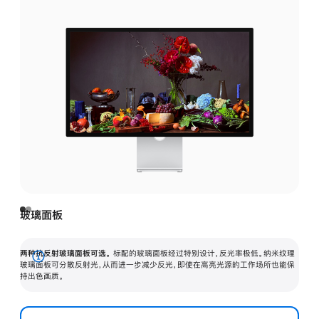
玻璃面板
两种抗反射玻璃面板可选。
标配的玻璃面板经过特别设计，反光率极低。纳米纹理
展
玻璃面板可分散反射光，从而进一步减少反光，即使在高亮光源的工作场所也能保
持出色画质。
开