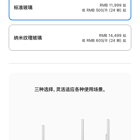
RMB 11,999
起
标准玻璃
或 RMB 500/月 (24 期) 起
RMB 14,499
起
纳米纹理玻璃
或 RMB 605/月 (24 期) 起
三种选择，灵活适应各种使用场景。
标