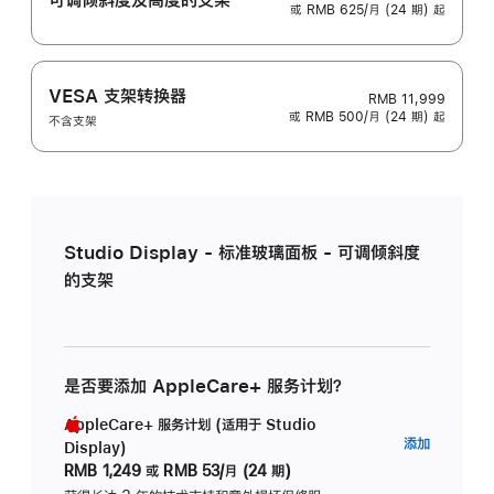
或 RMB 625/月 (24 期) 起
VESA 支架转换器
RMB 11,999
或 RMB 500/月 (24 期) 起
不含支架
Studio Display - 标准玻璃面板 - 可调倾斜度
的支架
是否要添加 AppleCare+ 服务计划？
AppleCare+ 服务计划 (适用于 Studio
AppleC
添加
Display)
服
RMB 1,249
或
RMB 53/月 (24 期)