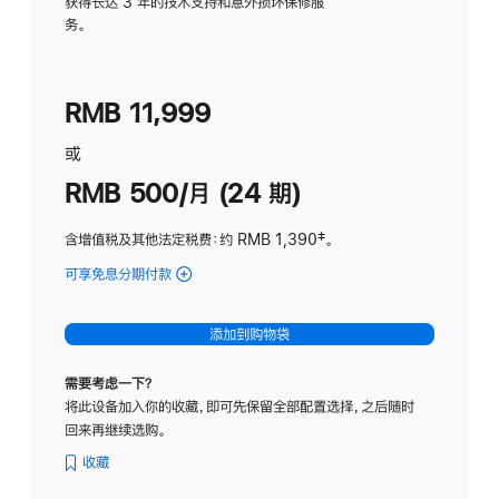
务
获得长达 3 年的技术支持和意外损坏保修服
务。
计
划
(适
RMB 11,999
用
于
或
Studio
RMB 500/月 (24 期)
Display
含增值税及其他法定税费
：约 RMB 1,390
脚
‡。
注
可享免息分期付款
(Studio
Display
-
添加到购物袋
标
准
需要考虑一下？
玻
将此设备加入你的收藏，即可先保留全部配置选择，之后随时
璃
回来再继续选购。
面
板
收藏
-