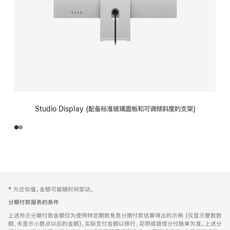
Studio Display (配备标准玻璃面板和可调倾斜度的支架)
网
脚
‡ 为近似值。金额可能随时间变动。
注
页
分期付款服务的条件
页
上述所示分期付款金额仅为使用特定期数免息分期付款估算得出的示例 (仅显示整数数
脚
额，未显示小数点以后的金额)，实际支付金额以银行、花呗或微信分付账单为准。上述分