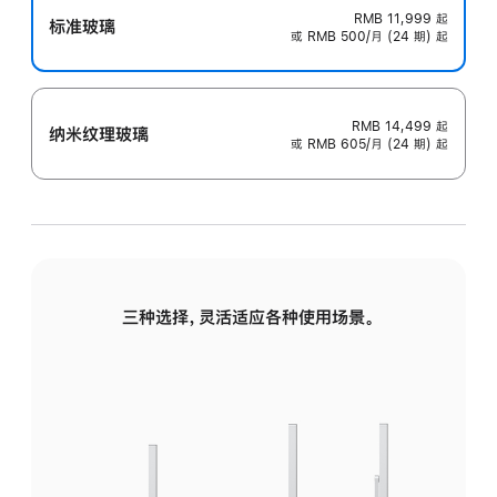
RMB 11,999
起
标准玻璃
或 RMB 500/月 (24 期) 起
RMB 14,499
起
纳米纹理玻璃
或 RMB 605/月 (24 期) 起
三种选择，灵活适应各种使用场景。
标