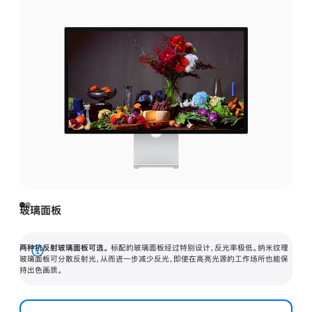
玻璃面板
两种抗反射玻璃面板可选。
标配的玻璃面板经过特别设计，反光率极低。纳米纹理
展
玻璃面板可分散反射光，从而进一步减少反光，即使在高亮光源的工作场所也能保
持出色画质。
开