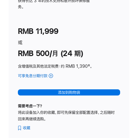
务
获得长达 3 年的技术支持和意外损坏保修服
务。
计
划
(适
RMB 11,999
用
于
或
Studio
RMB 500/月 (24 期)
Display
含增值税及其他法定税费
：约 RMB 1,390
脚
‡。
注
可享免息分期付款
(Studio
Display
-
添加到购物袋
标
准
需要考虑一下？
玻
将此设备加入你的收藏，即可先保留全部配置选择，之后随时
璃
回来再继续选购。
面
板
收藏
-