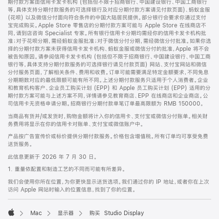
期付款方案由信用卡发卡机构 (包括但不限于招商银行、中国建设银行、中国工商银行
等，具体支持分期付款服务的可选择银行及对应分期付款方案请见付款页面)、蚂蚁金服
(花呗) 以及微信分付面向符合条件的中国大陆居民提供。部分银行会要求你通过支付
宝完成购买。Apple Store 零售店的分期付款方案可能与 Apple Store 在线商店不
同，请到店咨询 Specialist 专家。所有银行信用卡分期均需经你的信用卡发卡机构批
准；对于花呗分期，需经蚂蚁金服批准；对于微信分付分期，需经微信分付批准。如果你选
择的分期付款方案未获得信用卡发卡机构、蚂蚁金服或微信分付的批准，Apple 将不会
被告知原因。请参阅信用卡发卡机构 (包括但不限于招商银行、中国建设银行、中国工商
银行等，具体支持分期付款服务的可选择银行请见付款页面) 网站、支付宝网站和微信
分付服务页面，了解相关条件、费用和收费。订单可能需要满足特定金额要求，不同免息
分期期数对应的最低限额可能有所不同。上述分期付款服务只适用于个人消费者。企业
和教育机构客户、企业员工购买计划 (EPP) 和 Apple 员工购买计划 (EPP) 适用的分
期付款方案可能与上述方案不同，详情请参见教育商店、EPP 在线商店和企业商店。公
司信用卡无资格申请分期。招商银行分期付款单笔订单最高限额为 RMB 150000。
当商品有货并/或发货时，购物金额将计入你的信用卡、支付宝或微信分付账单。相关财
务费用将显示在你的信用卡对账单、支付宝或微信账户中。
产品按广告宣传价或标价提供分期付款服务。价格包含增值税。所有订单均可享受免费
送货服务。
此信息更新于 2026 年 7 月 30 日。
1. 重量依配置和制造工艺的不同而可能有所差异。
我们会使用你所在位置，为你更快显示送货选项。我们通过你的 IP 地址，或者你在上次
访问 Apple 网站时输入的位置信息，找到了你的位置。
Mac
显示器
购买 Studio Display