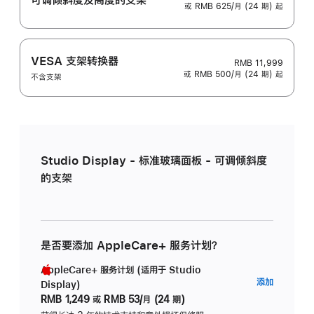
或 RMB 625/月 (24 期) 起
VESA 支架转换器
RMB 11,999
或 RMB 500/月 (24 期) 起
不含支架
Studio Display - 标准玻璃面板 - 可调倾斜度
的支架
是否要添加 AppleCare+ 服务计划？
AppleCare+ 服务计划 (适用于 Studio
AppleC
添加
Display)
服
RMB 1,249
或
RMB 53/月 (24 期)