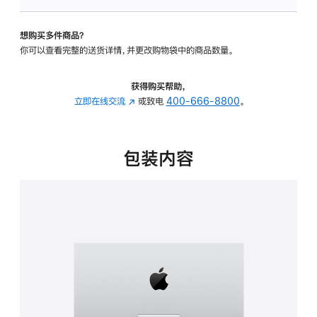
可
调
想购买多件商品？
倾
你可以查看完整的送货详情，并更改购物袋中的商品数量。
斜
度
的
获得购买帮助，
支
立即在线交流
(在
或致电
400-666-8800
。
架
新
的
窗
分
口
包装内容
期
中
付
打
款
开)
选
项)