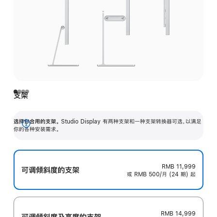
支架
选择你合用的支架。
Studio Display 有两种支架和一种支架转换器可选，以满足
展
你的各种安装需求。
开
RMB 11,999
可调倾斜度的支架
或 RMB 500/月 (24 期) 起
RMB 14,999
可调倾斜度及高‍度的支‍架