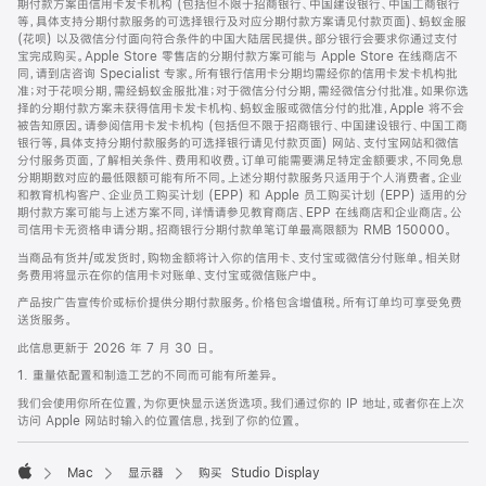
期付款方案由信用卡发卡机构 (包括但不限于招商银行、中国建设银行、中国工商银行
等，具体支持分期付款服务的可选择银行及对应分期付款方案请见付款页面)、蚂蚁金服
(花呗) 以及微信分付面向符合条件的中国大陆居民提供。部分银行会要求你通过支付
宝完成购买。Apple Store 零售店的分期付款方案可能与 Apple Store 在线商店不
同，请到店咨询 Specialist 专家。所有银行信用卡分期均需经你的信用卡发卡机构批
准；对于花呗分期，需经蚂蚁金服批准；对于微信分付分期，需经微信分付批准。如果你选
择的分期付款方案未获得信用卡发卡机构、蚂蚁金服或微信分付的批准，Apple 将不会
被告知原因。请参阅信用卡发卡机构 (包括但不限于招商银行、中国建设银行、中国工商
银行等，具体支持分期付款服务的可选择银行请见付款页面) 网站、支付宝网站和微信
分付服务页面，了解相关条件、费用和收费。订单可能需要满足特定金额要求，不同免息
分期期数对应的最低限额可能有所不同。上述分期付款服务只适用于个人消费者。企业
和教育机构客户、企业员工购买计划 (EPP) 和 Apple 员工购买计划 (EPP) 适用的分
期付款方案可能与上述方案不同，详情请参见教育商店、EPP 在线商店和企业商店。公
司信用卡无资格申请分期。招商银行分期付款单笔订单最高限额为 RMB 150000。
当商品有货并/或发货时，购物金额将计入你的信用卡、支付宝或微信分付账单。相关财
务费用将显示在你的信用卡对账单、支付宝或微信账户中。
产品按广告宣传价或标价提供分期付款服务。价格包含增值税。所有订单均可享受免费
送货服务。
此信息更新于 2026 年 7 月 30 日。
1. 重量依配置和制造工艺的不同而可能有所差异。
我们会使用你所在位置，为你更快显示送货选项。我们通过你的 IP 地址，或者你在上次
访问 Apple 网站时输入的位置信息，找到了你的位置。
Mac
显示器
购买 Studio Display