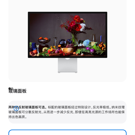
玻璃面板
两种抗反射玻璃面板可选。
标配的玻璃面板经过特别设计，反光率极低。纳米纹理
展
玻璃面板可分散反射光，从而进一步减少反光，即使在高亮光源的工作场所也能保
持出色画质。
开