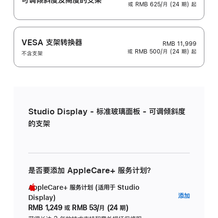
或 RMB 625/月 (24 期) 起
VESA 支架转换器
RMB 11,999
或 RMB 500/月 (24 期) 起
不含支架
Studio Display - 标准玻璃面板 - 可调倾斜度
的支架
是否要添加 AppleCare+ 服务计划？
AppleCare+ 服务计划 (适用于 Studio
AppleC
添加
Display)
服
RMB 1,249
或
RMB 53/月 (24 期)