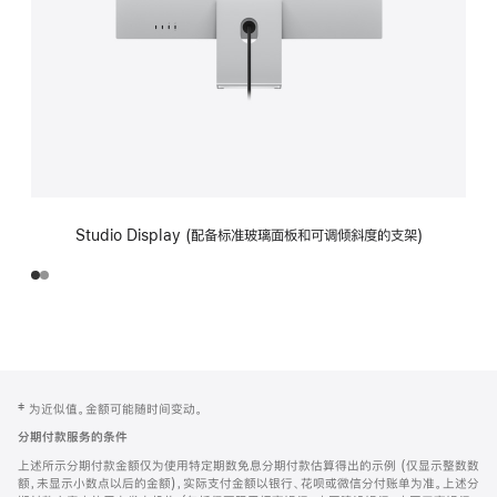
Studio Display (配备标准玻璃面板和可调倾斜度的支架)
网
脚
‡ 为近似值。金额可能随时间变动。
注
页
分期付款服务的条件
页
上述所示分期付款金额仅为使用特定期数免息分期付款估算得出的示例 (仅显示整数数
脚
额，未显示小数点以后的金额)，实际支付金额以银行、花呗或微信分付账单为准。上述分