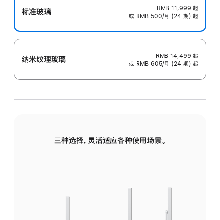
RMB 11,999
起
标准玻璃
或 RMB 500/月 (24 期) 起
RMB 14,499
起
纳米纹理玻璃
或 RMB 605/月 (24 期) 起
三种选择，灵活适应各种使用场景。
标