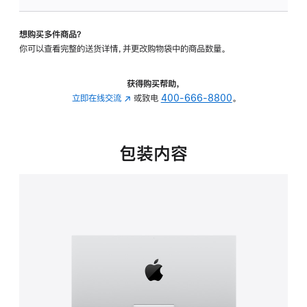
可
调
想购买多件商品？
倾
你可以查看完整的送货详情，并更改购物袋中的商品数量。
斜
度
的
获得购买帮助，
支
立即在线交流
(在
或致电
400-666-8800
。
架
新
的
窗
分
口
包装内容
期
中
付
打
款
开)
选
项)