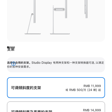
支架
选择你合用的支架。
Studio Display 有两种支架和一种支架转换器可选，以满足
展
你的各种安装需求。
开
RMB 11,999
可调倾斜度的支架
或 RMB 500/月 (24 期) 起
RMB 14,999
可调倾斜度及高‍度的支‍架