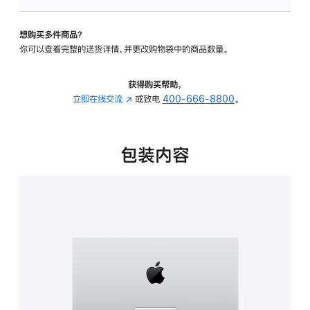
可
调
想购买多件商品？
倾
你可以查看完整的送货详情，并更改购物袋中的商品数量。
斜
度
的
获得购买帮助，
支
立即在线交流
(在
或致电
400-666-8800
。
架
新
的
窗
分
口
包装内容
期
中
付
打
款
开)
选
项)