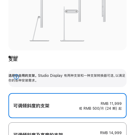
支架
选择你合用的支架。
Studio Display 有两种支架和一种支架转换器可选，以满足
展
你的各种安装需求。
开
RMB 11,999
可调倾斜度的支架
或 RMB 500/月 (24 期) 起
RMB 14,999
可调倾斜度及高‍度的支‍架