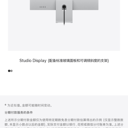
Studio Display (配备标准玻璃面板和可调倾斜度的支架)
网
脚
‡ 为近似值。金额可能随时间变动。
注
页
分期付款服务的条件
页
上述所示分期付款金额仅为使用特定期数免息分期付款估算得出的示例 (仅显示整数数
脚
额，未显示小数点以后的金额)，实际支付金额以银行、花呗或微信分付账单为准。上述分