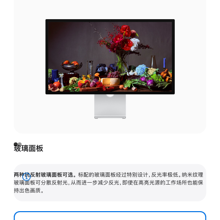
玻璃面板
两种抗反射玻璃面板可选。
标配的玻璃面板经过特别设计，反光率极低。纳米纹理
展
玻璃面板可分散反射光，从而进一步减少反光，即使在高亮光源的工作场所也能保
持出色画质。
开