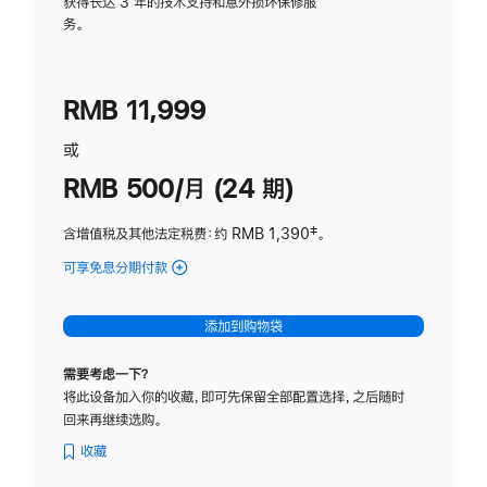
务
获得长达 3 年的技术支持和意外损坏保修服
务。
计
划
(适
RMB 11,999
用
于
或
Studio
RMB 500/月 (24 期)
Display
含增值税及其他法定税费
：约 RMB 1,390
脚
‡。
注
可享免息分期付款
(Studio
Display
-
添加到购物袋
标
准
需要考虑一下？
玻
将此设备加入你的收藏，即可先保留全部配置选择，之后随时
璃
回来再继续选购。
面
板
收藏
-