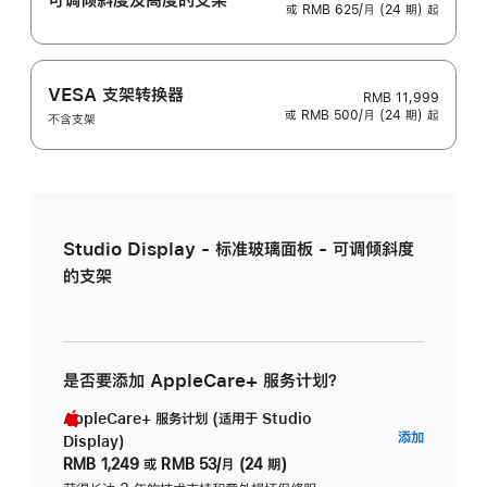
或 RMB 625/月 (24 期) 起
VESA 支架转换器
RMB 11,999
或 RMB 500/月 (24 期) 起
不含支架
Studio Display - 标准玻璃面板 - 可调倾斜度
的支架
是否要添加 AppleCare+ 服务计划？
AppleCare+ 服务计划 (适用于 Studio
AppleC
添加
Display)
服
RMB 1,249
或
RMB 53/月 (24 期)