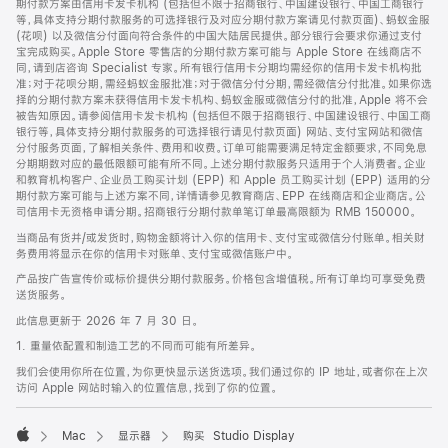
期付款方案由信用卡发卡机构 (包括但不限于招商银行、中国建设银行、中国工商银行
等，具体支持分期付款服务的可选择银行及对应分期付款方案请见付款页面)、蚂蚁金服
(花呗) 以及微信分付面向符合条件的中国大陆居民提供。部分银行会要求你通过支付
宝完成购买。Apple Store 零售店的分期付款方案可能与 Apple Store 在线商店不
同，请到店咨询 Specialist 专家。所有银行信用卡分期均需经你的信用卡发卡机构批
准；对于花呗分期，需经蚂蚁金服批准；对于微信分付分期，需经微信分付批准。如果你选
择的分期付款方案未获得信用卡发卡机构、蚂蚁金服或微信分付的批准，Apple 将不会
被告知原因。请参阅信用卡发卡机构 (包括但不限于招商银行、中国建设银行、中国工商
银行等，具体支持分期付款服务的可选择银行请见付款页面) 网站、支付宝网站和微信
分付服务页面，了解相关条件、费用和收费。订单可能需要满足特定金额要求，不同免息
分期期数对应的最低限额可能有所不同。上述分期付款服务只适用于个人消费者。企业
和教育机构客户、企业员工购买计划 (EPP) 和 Apple 员工购买计划 (EPP) 适用的分
期付款方案可能与上述方案不同，详情请参见教育商店、EPP 在线商店和企业商店。公
司信用卡无资格申请分期。招商银行分期付款单笔订单最高限额为 RMB 150000。
当商品有货并/或发货时，购物金额将计入你的信用卡、支付宝或微信分付账单。相关财
务费用将显示在你的信用卡对账单、支付宝或微信账户中。
产品按广告宣传价或标价提供分期付款服务。价格包含增值税。所有订单均可享受免费
送货服务。
此信息更新于 2026 年 7 月 30 日。
1. 重量依配置和制造工艺的不同而可能有所差异。
我们会使用你所在位置，为你更快显示送货选项。我们通过你的 IP 地址，或者你在上次
访问 Apple 网站时输入的位置信息，找到了你的位置。
Mac
显示器
购买 Studio Display