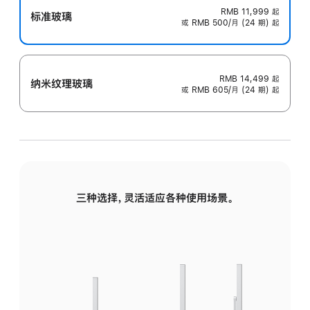
RMB 11,999
起
标准玻璃
或 RMB 500/月 (24 期) 起
RMB 14,499
起
纳米纹理玻璃
或 RMB 605/月 (24 期) 起
三种选择，灵活适应各种使用场景。
标