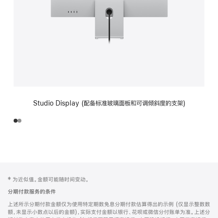
Studio Display (配备标准玻璃面板和可调倾斜度的支架)
网
脚
‡ 为近似值。金额可能随时间变动。
注
页
分期付款服务的条件
页
上述所示分期付款金额仅为使用特定期数免息分期付款估算得出的示例 (仅显示整数数
脚
额，未显示小数点以后的金额)，实际支付金额以银行、花呗或微信分付账单为准。上述分