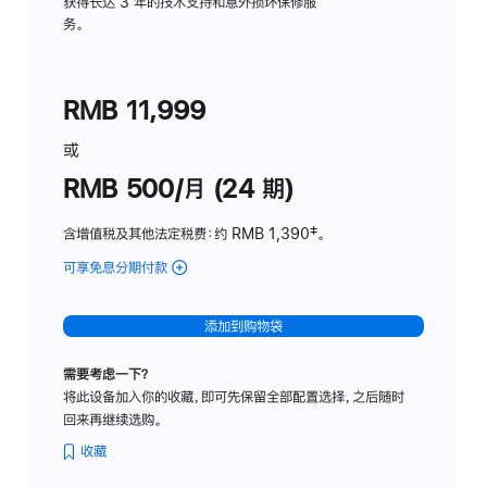
务
获得长达 3 年的技术支持和意外损坏保修服
务。
计
划
(适
RMB 11,999
用
于
或
Studio
RMB 500/月 (24 期)
Display
含增值税及其他法定税费
：约 RMB 1,390
脚
‡。
注
可享免息分期付款
(Studio
Display
-
添加到购物袋
标
准
需要考虑一下？
玻
将此设备加入你的收藏，即可先保留全部配置选择，之后随时
璃
回来再继续选购。
面
板
收藏
-