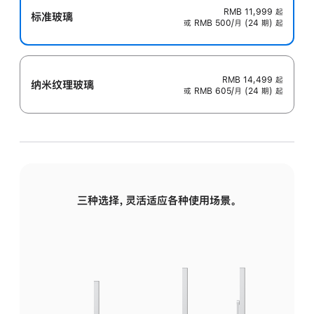
RMB 11,999
起
标准玻璃
或 RMB 500/月 (24 期) 起
RMB 14,499
起
纳米纹理玻璃
或 RMB 605/月 (24 期) 起
三种选择，灵活适应各种使用场景。
标