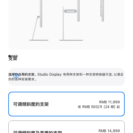
支架
选择你合用的支架。
Studio Display 有两种支架和一种支架转换器可选，以满足
展
你的各种安装需求。
开
RMB 11,999
可调倾斜度的支架
或 RMB 500/月 (24 期) 起
RMB 14,999
可调倾斜度及高‍度的支‍架