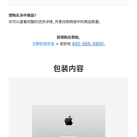
可
调
想购买多件商品？
倾
你可以查看完整的送货详情，并更改购物袋中的商品数量。
斜
度
的
获得购买帮助，
支
立即在线交流
(在
或致电
400-666-8800
。
架
新
的
窗
分
口
包装内容
期
中
付
打
款
开)
选
项)