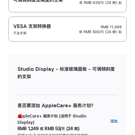
或 RMB 625/月 (24 期) 起
VESA 支架转换器
RMB 11,999
或 RMB 500/月 (24 期) 起
不含支架
Studio Display - 标准玻璃面板 - 可调倾斜度
的支架
是否要添加 AppleCare+ 服务计划？
AppleCare+ 服务计划 (适用于 Studio
AppleC
添加
Display)
服
RMB 1,249
或
RMB 53/月 (24 期)