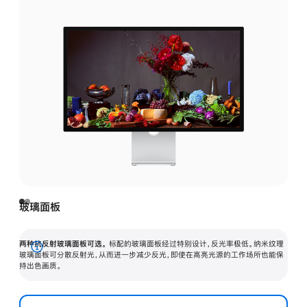
玻璃面板
两种抗反射玻璃面板可选。
标配的玻璃面板经过特别设计，反光率极低。纳米纹理
展
玻璃面板可分散反射光，从而进一步减少反光，即使在高亮光源的工作场所也能保
持出色画质。
开