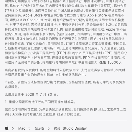
期付款方案由信用卡发卡机构 (包括但不限于招商银行、中国建设银行、中国工商银行
等，具体支持分期付款服务的可选择银行及对应分期付款方案请见付款页面)、蚂蚁金服
(花呗) 以及微信分付面向符合条件的中国大陆居民提供。部分银行会要求你通过支付
宝完成购买。Apple Store 零售店的分期付款方案可能与 Apple Store 在线商店不
同，请到店咨询 Specialist 专家。所有银行信用卡分期均需经你的信用卡发卡机构批
准；对于花呗分期，需经蚂蚁金服批准；对于微信分付分期，需经微信分付批准。如果你选
择的分期付款方案未获得信用卡发卡机构、蚂蚁金服或微信分付的批准，Apple 将不会
被告知原因。请参阅信用卡发卡机构 (包括但不限于招商银行、中国建设银行、中国工商
银行等，具体支持分期付款服务的可选择银行请见付款页面) 网站、支付宝网站和微信
分付服务页面，了解相关条件、费用和收费。订单可能需要满足特定金额要求，不同免息
分期期数对应的最低限额可能有所不同。上述分期付款服务只适用于个人消费者。企业
和教育机构客户、企业员工购买计划 (EPP) 和 Apple 员工购买计划 (EPP) 适用的分
期付款方案可能与上述方案不同，详情请参见教育商店、EPP 在线商店和企业商店。公
司信用卡无资格申请分期。招商银行分期付款单笔订单最高限额为 RMB 150000。
当商品有货并/或发货时，购物金额将计入你的信用卡、支付宝或微信分付账单。相关财
务费用将显示在你的信用卡对账单、支付宝或微信账户中。
产品按广告宣传价或标价提供分期付款服务。价格包含增值税。所有订单均可享受免费
送货服务。
此信息更新于 2026 年 7 月 30 日。
1. 重量依配置和制造工艺的不同而可能有所差异。
我们会使用你所在位置，为你更快显示送货选项。我们通过你的 IP 地址，或者你在上次
访问 Apple 网站时输入的位置信息，找到了你的位置。
Mac
显示器
购买 Studio Display