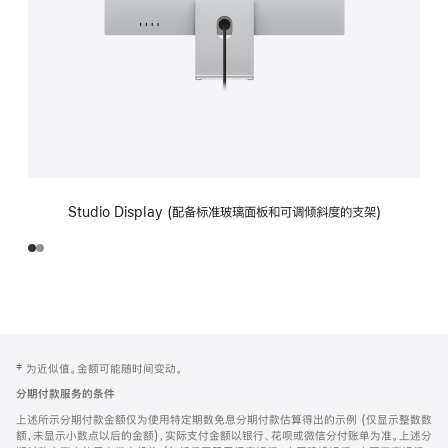
Studio Display (配备标准玻璃面板和可调倾斜度的支架)
网
脚
‡ 为近似值。金额可能随时间变动。
注
页
分期付款服务的条件
页
上述所示分期付款金额仅为使用特定期数免息分期付款估算得出的示例 (仅显示整数数
脚
额，未显示小数点以后的金额)，实际支付金额以银行、花呗或微信分付账单为准。上述分