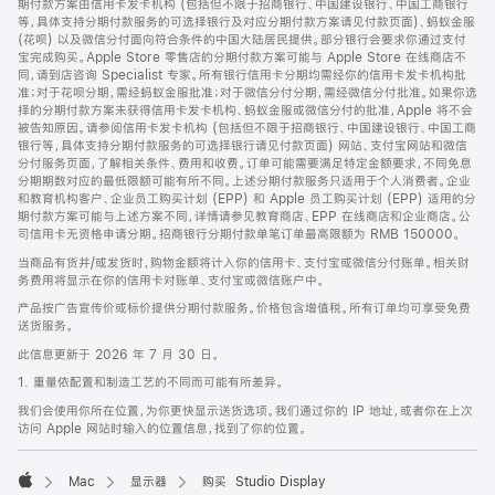
期付款方案由信用卡发卡机构 (包括但不限于招商银行、中国建设银行、中国工商银行
等，具体支持分期付款服务的可选择银行及对应分期付款方案请见付款页面)、蚂蚁金服
(花呗) 以及微信分付面向符合条件的中国大陆居民提供。部分银行会要求你通过支付
宝完成购买。Apple Store 零售店的分期付款方案可能与 Apple Store 在线商店不
同，请到店咨询 Specialist 专家。所有银行信用卡分期均需经你的信用卡发卡机构批
准；对于花呗分期，需经蚂蚁金服批准；对于微信分付分期，需经微信分付批准。如果你选
择的分期付款方案未获得信用卡发卡机构、蚂蚁金服或微信分付的批准，Apple 将不会
被告知原因。请参阅信用卡发卡机构 (包括但不限于招商银行、中国建设银行、中国工商
银行等，具体支持分期付款服务的可选择银行请见付款页面) 网站、支付宝网站和微信
分付服务页面，了解相关条件、费用和收费。订单可能需要满足特定金额要求，不同免息
分期期数对应的最低限额可能有所不同。上述分期付款服务只适用于个人消费者。企业
和教育机构客户、企业员工购买计划 (EPP) 和 Apple 员工购买计划 (EPP) 适用的分
期付款方案可能与上述方案不同，详情请参见教育商店、EPP 在线商店和企业商店。公
司信用卡无资格申请分期。招商银行分期付款单笔订单最高限额为 RMB 150000。
当商品有货并/或发货时，购物金额将计入你的信用卡、支付宝或微信分付账单。相关财
务费用将显示在你的信用卡对账单、支付宝或微信账户中。
产品按广告宣传价或标价提供分期付款服务。价格包含增值税。所有订单均可享受免费
送货服务。
此信息更新于 2026 年 7 月 30 日。
1. 重量依配置和制造工艺的不同而可能有所差异。
我们会使用你所在位置，为你更快显示送货选项。我们通过你的 IP 地址，或者你在上次
访问 Apple 网站时输入的位置信息，找到了你的位置。
Mac
显示器
购买 Studio Display