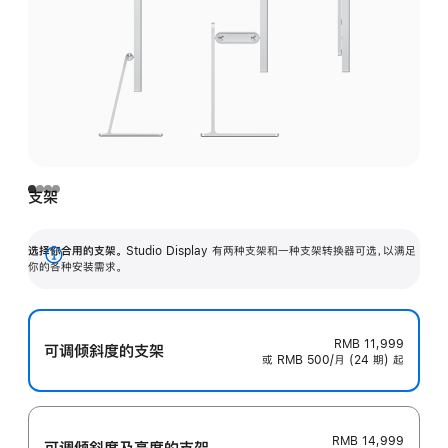
支架
选择你合用的支架。
Studio Display 有两种支架和一种支架转换器可选，以满足
展
你的各种安装需求。
开
RMB 11,999
可调倾斜度的支架
或 RMB 500/月 (24 期) 起
RMB 14,999
可调倾斜度及高‍度的支‍架