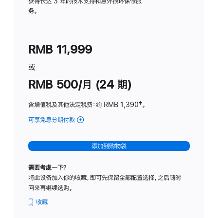
务
获得长达 3 年的技术支持和意外损坏保修服
务。
计
划
(适
RMB 11,999
用
于
或
Studio
RMB 500/月 (24 期)
Display
含增值税及其他法定税费
：约 RMB 1,390
脚
‡。
注
可享免息分期付款
(Studio
Display
-
添加到购物袋
标
准
需要考虑一下？
玻
将此设备加入你的收藏，即可先保留全部配置选择，之后随时
璃
回来再继续选购。
面
板
收藏
-