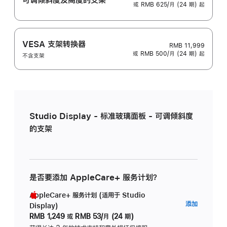
或 RMB 625/月 (24 期) 起
VESA 支架转换器
RMB 11,999
或 RMB 500/月 (24 期) 起
不含支架
Studio Display - 标准玻璃面板 - 可调倾斜度
的支架
是否要添加 AppleCare+ 服务计划？
AppleCare+ 服务计划 (适用于 Studio
AppleC
添加
Display)
服
RMB 1,249
或
RMB 53/月 (24 期)