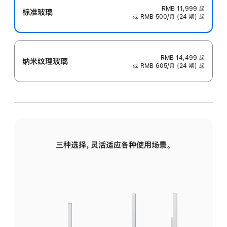
RMB 11,999
起
标准玻璃
或 RMB 500/月 (24 期) 起
RMB 14,499
起
纳米纹理玻璃
或 RMB 605/月 (24 期) 起
三种选择，灵活适应各种使用场景。
标