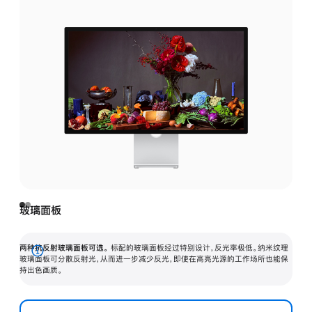
玻璃面板
两种抗反射玻璃面板可选。
标配的玻璃面板经过特别设计，反光率极低。纳米纹理
展
玻璃面板可分散反射光，从而进一步减少反光，即使在高亮光源的工作场所也能保
持出色画质。
开