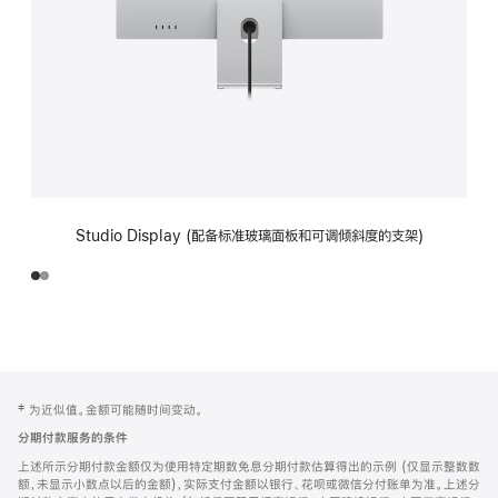
Studio Display (配备标准玻璃面板和可调倾斜度的支架)
网
脚
‡ 为近似值。金额可能随时间变动。
注
页
分期付款服务的条件
页
上述所示分期付款金额仅为使用特定期数免息分期付款估算得出的示例 (仅显示整数数
脚
额，未显示小数点以后的金额)，实际支付金额以银行、花呗或微信分付账单为准。上述分