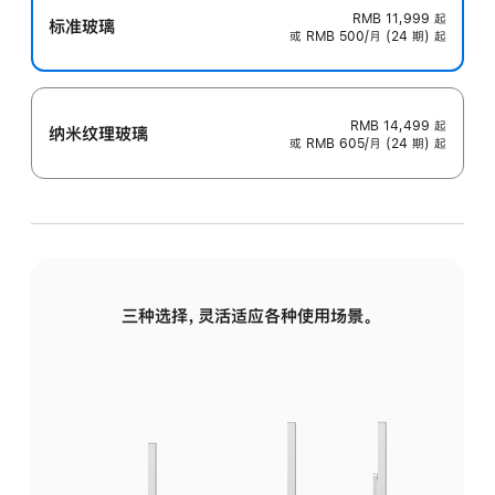
RMB 11,999
起
标准玻璃
或 RMB 500/月 (24 期) 起
RMB 14,499
起
纳米纹理玻璃
或 RMB 605/月 (24 期) 起
三种选择，灵活适应各种使用场景。
标