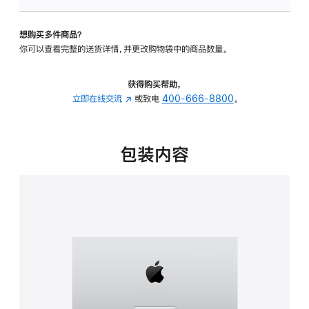
可
调
想购买多件商品？
倾
你可以查看完整的送货详情，并更改购物袋中的商品数量。
斜
度
的
获得购买帮助，
支
立即在线交流
(在
或致电
400-666-8800
。
架
新
的
窗
分
口
包装内容
期
中
付
打
款
开)
选
项)