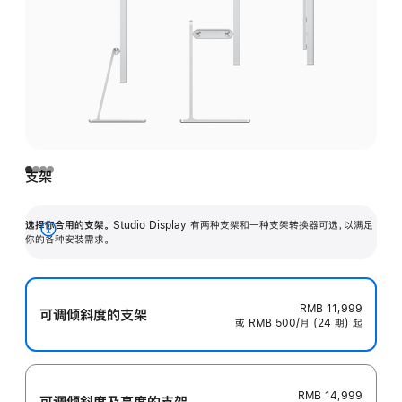
支架
选择你合用的支架。
Studio Display 有两种支架和一种支架转换器可选，以满足
展
你的各种安装需求。
开
RMB 11,999
可调倾斜度的支架
或 RMB 500/月 (24 期) 起
RMB 14,999
可调倾斜度及高‍度的支‍架