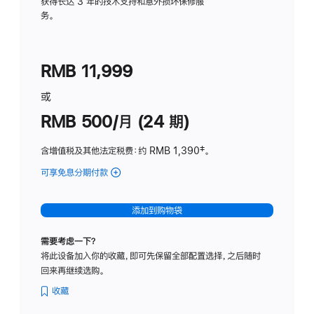
务
获得长达 3 年的技术支持和意外损坏保修服
务。
计
划
(适
RMB 11,999
用
于
或
Studio
RMB 500/月 (24 期)
Display
含增值税及其他法定税费
：约 RMB 1,390
脚
‡。
注
可享免息分期付款
(Studio
Display
-
添加到购物袋
标
准
需要考虑一下？
玻
将此设备加入你的收藏，即可先保留全部配置选择，之后随时
璃
回来再继续选购。
面
板
收藏
-