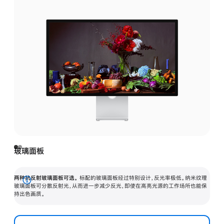
玻璃面板
两种抗反射玻璃面板可选。
标配的玻璃面板经过特别设计，反光率极低。纳米纹理
展
玻璃面板可分散反射光，从而进一步减少反光，即使在高亮光源的工作场所也能保
持出色画质。
开