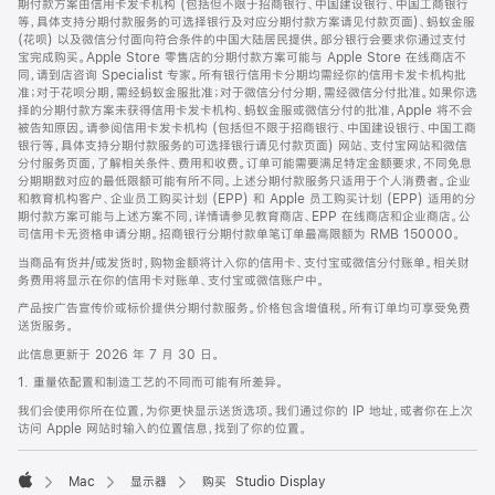
期付款方案由信用卡发卡机构 (包括但不限于招商银行、中国建设银行、中国工商银行
等，具体支持分期付款服务的可选择银行及对应分期付款方案请见付款页面)、蚂蚁金服
(花呗) 以及微信分付面向符合条件的中国大陆居民提供。部分银行会要求你通过支付
宝完成购买。Apple Store 零售店的分期付款方案可能与 Apple Store 在线商店不
同，请到店咨询 Specialist 专家。所有银行信用卡分期均需经你的信用卡发卡机构批
准；对于花呗分期，需经蚂蚁金服批准；对于微信分付分期，需经微信分付批准。如果你选
择的分期付款方案未获得信用卡发卡机构、蚂蚁金服或微信分付的批准，Apple 将不会
被告知原因。请参阅信用卡发卡机构 (包括但不限于招商银行、中国建设银行、中国工商
银行等，具体支持分期付款服务的可选择银行请见付款页面) 网站、支付宝网站和微信
分付服务页面，了解相关条件、费用和收费。订单可能需要满足特定金额要求，不同免息
分期期数对应的最低限额可能有所不同。上述分期付款服务只适用于个人消费者。企业
和教育机构客户、企业员工购买计划 (EPP) 和 Apple 员工购买计划 (EPP) 适用的分
期付款方案可能与上述方案不同，详情请参见教育商店、EPP 在线商店和企业商店。公
司信用卡无资格申请分期。招商银行分期付款单笔订单最高限额为 RMB 150000。
当商品有货并/或发货时，购物金额将计入你的信用卡、支付宝或微信分付账单。相关财
务费用将显示在你的信用卡对账单、支付宝或微信账户中。
产品按广告宣传价或标价提供分期付款服务。价格包含增值税。所有订单均可享受免费
送货服务。
此信息更新于 2026 年 7 月 30 日。
1. 重量依配置和制造工艺的不同而可能有所差异。
我们会使用你所在位置，为你更快显示送货选项。我们通过你的 IP 地址，或者你在上次
访问 Apple 网站时输入的位置信息，找到了你的位置。
Mac
显示器
购买 Studio Display