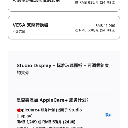
或 RMB 625/月 (24 期) 起
VESA 支架转换器
RMB 11,999
或 RMB 500/月 (24 期) 起
不含支架
Studio Display - 标准玻璃面板 - 可调倾斜度
的支架
是否要添加 AppleCare+ 服务计划？
AppleCare+ 服务计划 (适用于 Studio
AppleC
添加
Display)
服
RMB 1,249
或
RMB 53/月 (24 期)