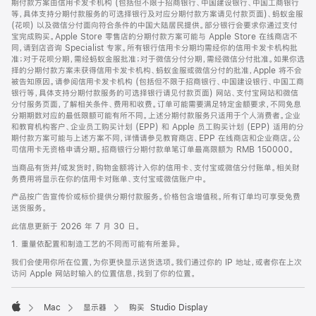
期付款方案由信用卡发卡机构 (包括但不限于招商银行、中国建设银行、中国工商银行
等，具体支持分期付款服务的可选择银行及对应分期付款方案请见付款页面)、蚂蚁金服
(花呗) 以及微信分付面向符合条件的中国大陆居民提供。部分银行会要求你通过支付
宝完成购买。Apple Store 零售店的分期付款方案可能与 Apple Store 在线商店不
同，请到店咨询 Specialist 专家。所有银行信用卡分期均需经你的信用卡发卡机构批
准；对于花呗分期，需经蚂蚁金服批准；对于微信分付分期，需经微信分付批准。如果你选
择的分期付款方案未获得信用卡发卡机构、蚂蚁金服或微信分付的批准，Apple 将不会
被告知原因。请参阅信用卡发卡机构 (包括但不限于招商银行、中国建设银行、中国工商
银行等，具体支持分期付款服务的可选择银行请见付款页面) 网站、支付宝网站和微信
分付服务页面，了解相关条件、费用和收费。订单可能需要满足特定金额要求，不同免息
分期期数对应的最低限额可能有所不同。上述分期付款服务只适用于个人消费者。企业
和教育机构客户、企业员工购买计划 (EPP) 和 Apple 员工购买计划 (EPP) 适用的分
期付款方案可能与上述方案不同，详情请参见教育商店、EPP 在线商店和企业商店。公
司信用卡无资格申请分期。招商银行分期付款单笔订单最高限额为 RMB 150000。
当商品有货并/或发货时，购物金额将计入你的信用卡、支付宝或微信分付账单。相关财
务费用将显示在你的信用卡对账单、支付宝或微信账户中。
产品按广告宣传价或标价提供分期付款服务。价格包含增值税。所有订单均可享受免费
送货服务。
此信息更新于 2026 年 7 月 30 日。
1. 重量依配置和制造工艺的不同而可能有所差异。
我们会使用你所在位置，为你更快显示送货选项。我们通过你的 IP 地址，或者你在上次
访问 Apple 网站时输入的位置信息，找到了你的位置。
Mac
显示器
购买 Studio Display