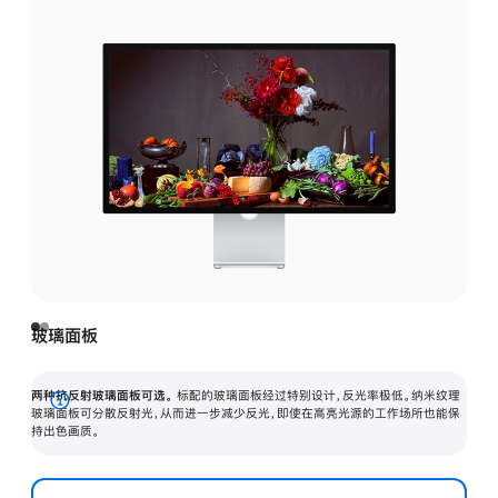
玻璃面板
两种抗反射玻璃面板可选。
标配的玻璃面板经过特别设计，反光率极低。纳米纹理
展
玻璃面板可分散反射光，从而进一步减少反光，即使在高亮光源的工作场所也能保
持出色画质。
开