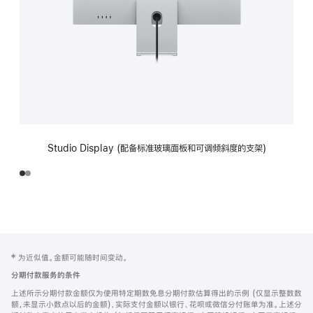
Studio Display (配备标准玻璃面板和可调倾斜度的支架)
网
脚
‡ 为近似值。金额可能随时间变动。
注
页
分期付款服务的条件
页
上述所示分期付款金额仅为使用特定期数免息分期付款估算得出的示例 (仅显示整数数
脚
额，未显示小数点以后的金额)，实际支付金额以银行、花呗或微信分付账单为准。上述分