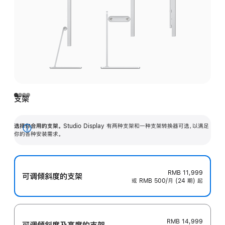
支架
选择你合用的支架。
Studio Display 有两种支架和一种支架转换器可选，以满足
展
你的各种安装需求。
开
RMB 11,999
可调倾斜度的支架
或 RMB 500/月 (24 期) 起
RMB 14,999
可调倾斜度及高‍度的支‍架