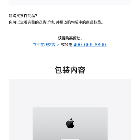
可
调
想购买多件商品？
倾
你可以查看完整的送货详情，并更改购物袋中的商品数量。
斜
度
的
获得购买帮助，
支
立即在线交流
(在
或致电
400-666-8800
。
架
新
的
窗
分
口
包装内容
期
中
付
打
款
开)
选
项)