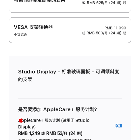
或 RMB 625/月 (24 期) 起
VESA 支架转换器
RMB 11,999
或 RMB 500/月 (24 期) 起
不含支架
Studio Display - 标准玻璃面板 - 可调倾斜度
的支架
是否要添加 AppleCare+ 服务计划？
AppleCare+ 服务计划 (适用于 Studio
AppleC
添加
Display)
服
RMB 1,249
或
RMB 53/月 (24 期)