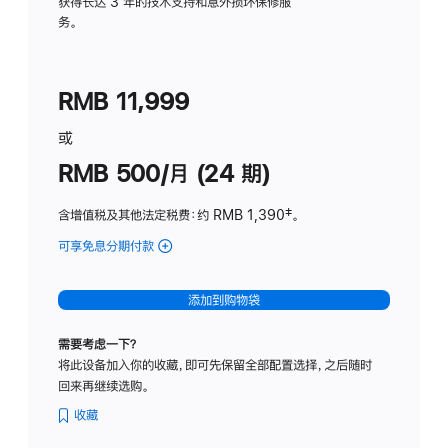
务
获得长达 3 年的技术支持和意外损坏保修服
务。
计
划
(适
RMB 11,999
用
于
或
Studio
RMB 500/月 (24 期)
Display
含增值税及其他法定税费
：约 RMB 1,390
脚
‡。
注
可享免息分期付款
(Studio
Display
-
添加到购物袋
标
准
需要考虑一下？
玻
将此设备加入你的收藏，即可先保留全部配置选择，之后随时
璃
回来再继续选购。
面
板
收藏
-