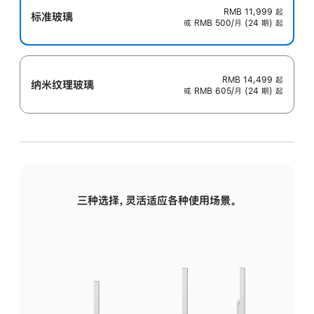
RMB 11,999
起
标准玻璃
或 RMB 500/月 (24 期) 起
RMB 14,499
起
纳米纹理玻璃
或 RMB 605/月 (24 期) 起
三种选择，灵活适应各种使用场景。
标