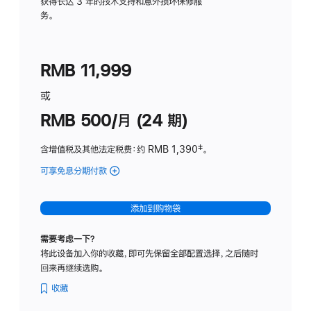
务
获得长达 3 年的技术支持和意外损坏保修服
务。
计
划
(适
RMB 11,999
用
于
或
Studio
RMB 500/月 (24 期)
Display
含增值税及其他法定税费
：约 RMB 1,390
脚
‡。
注
可享免息分期付款
(Studio
Display
-
添加到购物袋
标
准
需要考虑一下？
玻
将此设备加入你的收藏，即可先保留全部配置选择，之后随时
璃
回来再继续选购。
面
板
收藏
-