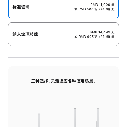
RMB 11,999
起
标准玻璃
或 RMB 500/月 (24 期) 起
RMB 14,499
起
纳米纹理玻璃
或 RMB 605/月 (24 期) 起
三种选择，灵活适应各种使用场景。
标