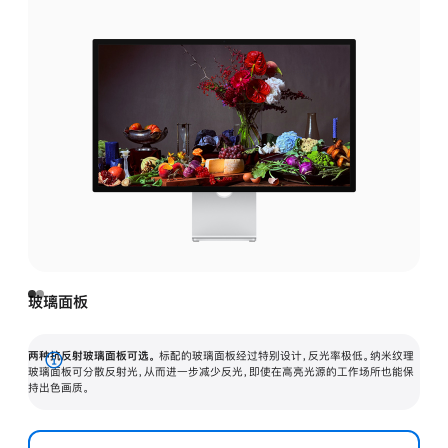
玻璃面板
两种抗反射玻璃面板可选。
标配的玻璃面板经过特别设计，反光率极低。纳米纹理
展
玻璃面板可分散反射光，从而进一步减少反光，即使在高亮光源的工作场所也能保
持出色画质。
开