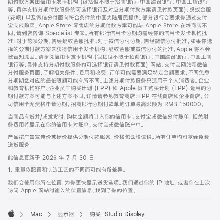
期付款方案由信用卡发卡机构 (包括但不限于招商银行、中国建设银行、中国工商银行
等，具体支持分期付款服务的可选择银行及对应分期付款方案请见付款页面)、蚂蚁金服
(花呗) 以及微信分付面向符合条件的中国大陆居民提供。部分银行会要求你通过支付
宝完成购买。Apple Store 零售店的分期付款方案可能与 Apple Store 在线商店不
同，请到店咨询 Specialist 专家。所有银行信用卡分期均需经你的信用卡发卡机构批
准；对于花呗分期，需经蚂蚁金服批准；对于微信分付分期，需经微信分付批准。如果你选
择的分期付款方案未获得信用卡发卡机构、蚂蚁金服或微信分付的批准，Apple 将不会
被告知原因。请参阅信用卡发卡机构 (包括但不限于招商银行、中国建设银行、中国工商
银行等，具体支持分期付款服务的可选择银行请见付款页面) 网站、支付宝网站和微信
分付服务页面，了解相关条件、费用和收费。订单可能需要满足特定金额要求，不同免息
分期期数对应的最低限额可能有所不同。上述分期付款服务只适用于个人消费者。企业
和教育机构客户、企业员工购买计划 (EPP) 和 Apple 员工购买计划 (EPP) 适用的分
期付款方案可能与上述方案不同，详情请参见教育商店、EPP 在线商店和企业商店。公
司信用卡无资格申请分期。招商银行分期付款单笔订单最高限额为 RMB 150000。
当商品有货并/或发货时，购物金额将计入你的信用卡、支付宝或微信分付账单。相关财
务费用将显示在你的信用卡对账单、支付宝或微信账户中。
产品按广告宣传价或标价提供分期付款服务。价格包含增值税。所有订单均可享受免费
送货服务。
此信息更新于 2026 年 7 月 30 日。
1. 重量依配置和制造工艺的不同而可能有所差异。
我们会使用你所在位置，为你更快显示送货选项。我们通过你的 IP 地址，或者你在上次
访问 Apple 网站时输入的位置信息，找到了你的位置。
Mac
显示器
购买 Studio Display