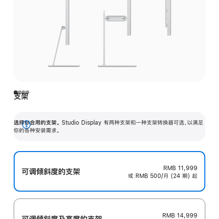
支架
选择你合用的支架。
Studio Display 有两种支架和一种支架转换器可选，以满足
展
你的各种安装需求。
开
RMB 11,999
可调倾斜度的支架
或 RMB 500/月 (24 期) 起
RMB 14,999
可调倾斜度及高‍度的支‍架