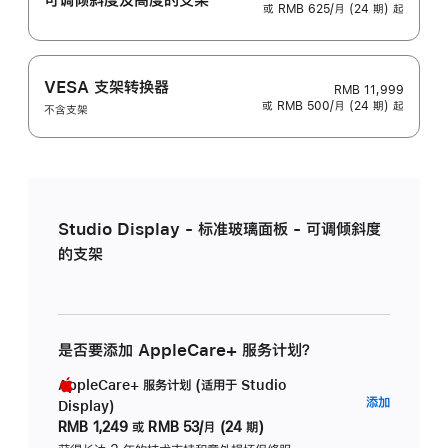
或 RMB 625/月 (24 期) 起
VESA 支架转换器
RMB 11,999
或 RMB 500/月 (24 期) 起
不含支架
Studio Display - 标准玻璃面板 - 可调倾斜度
的支架
是否要添加 AppleCare+ 服务计划？
AppleCare+ 服务计划 (适用于 Studio
AppleC
添加
Display)
服
RMB 1,249
或
RMB 53/月 (24 期)