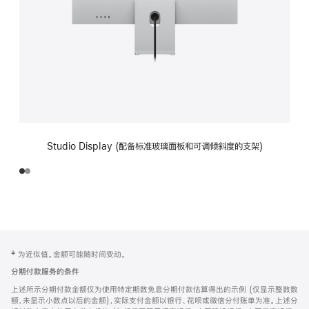
Studio Display (配备标准玻璃面板和可调倾斜度的支架)
网
脚
‡ 为近似值。金额可能随时间变动。
注
页
分期付款服务的条件
页
上述所示分期付款金额仅为使用特定期数免息分期付款估算得出的示例 (仅显示整数数
脚
额，未显示小数点以后的金额)，实际支付金额以银行、花呗或微信分付账单为准。上述分