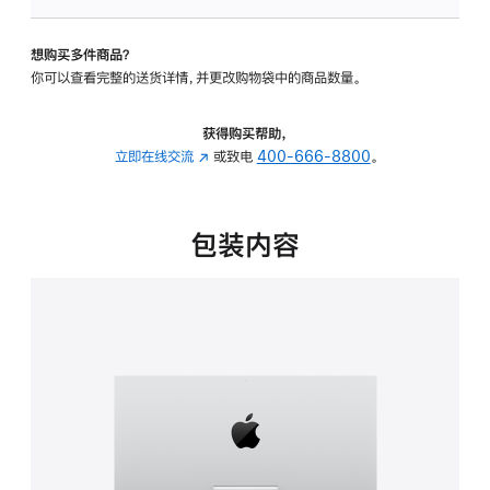
可
调
想购买多件商品？
倾
你可以查看完整的送货详情，并更改购物袋中的商品数量。
斜
度
的
获得购买帮助，
支
立即在线交流
(在
或致电
400-666-8800
。
架
新
的
窗
分
口
包装内容
期
中
付
打
款
开)
选
项)