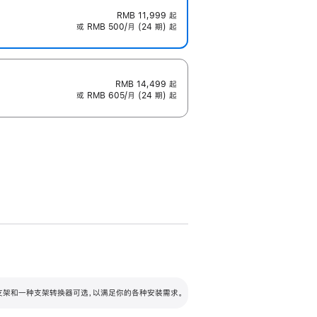
RMB 11,999
起
或 RMB 500/月 (24 期) 起
RMB 14,499
起
或 RMB 605/月 (24 期) 起
配可调倾斜度及高度的支架，额外增加 105
VESA 支架转换器
 有两种支架和一种支架转换器可选，以满足你的各种安装需求。
毫米的高度调节范围。
容的支架 (未随附)