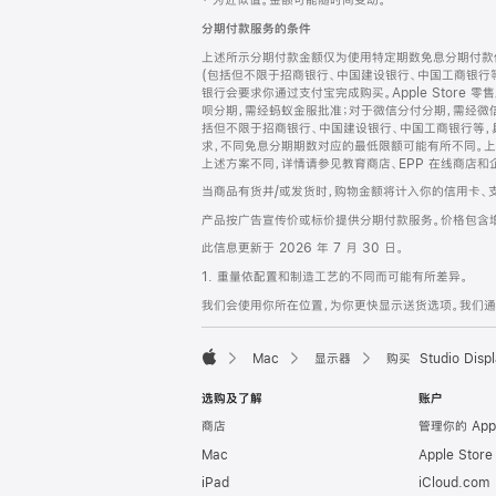
‡ 为近似值。金额可能随时间变动。
注
页
分期付款服务的条件
页
上述所示分期付款金额仅为使用特定期数免息分期付款估
脚
(包括但不限于招商银行、中国建设银行、中国工商银行
银行会要求你通过支付宝完成购买。Apple Store 零
呗分期，需经蚂蚁金服批准；对于微信分付分期，需经微信
括但不限于招商银行、中国建设银行、中国工商银行等，
求，不同免息分期期数对应的最低限额可能有所不同。上述分
上述方案不同，详情请参见教育商店、EPP 在线商店和
当商品有货并/或发货时，购物金额将计入你的信用卡、
产品按广告宣传价或标价提供分期付款服务。价格包含
此信息更新于 2026 年 7 月 30 日。
1. 重量依配置和制造工艺的不同而可能有所差异。
我们会使用你所在位置，为你更快显示送货选项。我们通过你
Mac
显示器
购买 Studio Displ
Apple
选购及了解
账户
商店
管理你的 App
Mac
Apple Stor
iPad
iCloud.com