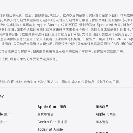
算得出的示例 (仅显示整数数额，未显示小数点以后的金额)，实际支付金额以银行、花呗或
等，具体支持分期付款服务的可选择银行及对应分期付款方案请见付款页面)、蚂蚁金服 (花呗
售店的分期付款方案可能与 Apple Store 在线商店不同，请到店咨询 Specialist 专
分付批准。如果你选择的分期付款方案未获得信用卡发卡机构、蚂蚁金服或微信分付的批准，Ap
具体支持分期付款服务的可选择银行请见付款页面) 网站、支付宝网站和微信分付服务页面，
期付款服务只适用于个人消费者。企业和教育机构客户、企业员工购买计划 (EPP) 和 Appl
企业商店。公司信用卡无资格申请分期。招商银行分期付款单笔订单最高限额为 RMB 150000
支付宝或微信分付账单。相关财务费用将显示在你的信用卡对账单、支付宝或微信账户中。
增值税。所有订单均可享受免费送货服务。
的 IP 地址，或者你在上次访问 Apple 网站时输入的位置信息，找到了你的位置。
ay
Apple Store 商店
商务应用
le 账户
查找零售店
Apple 与商务
e 账户
Genius Bar 天才吧
商务选购
Today at Apple