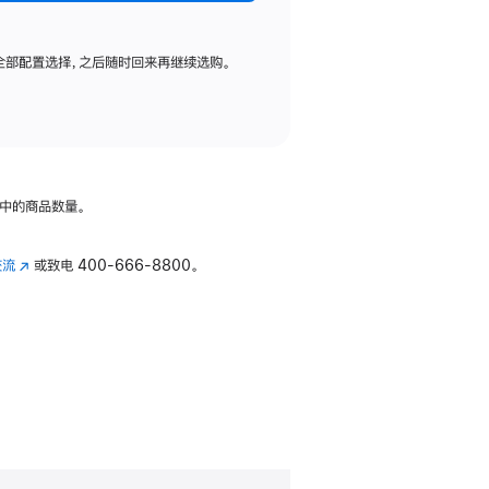
全部配置选择，之后随时回来再继续选购。
中的商品数量。
交流
(在
或致电
400-666-8800。
新
窗
口
中
打
开)