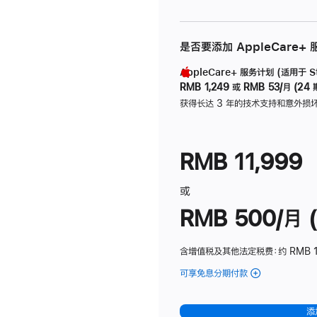
是否要添加 AppleCare+
AppleCare+ 服务计划 (适用于 Stu
RMB 1,249
或
RMB 53/月 (24 
获得长达 3 年的技术支持和意外损
RMB 11,999
或
RMB 500/月 (
含增值税及其他法定税费
：约 RMB 
可享免息分期付款
(Studio
Display
-
添