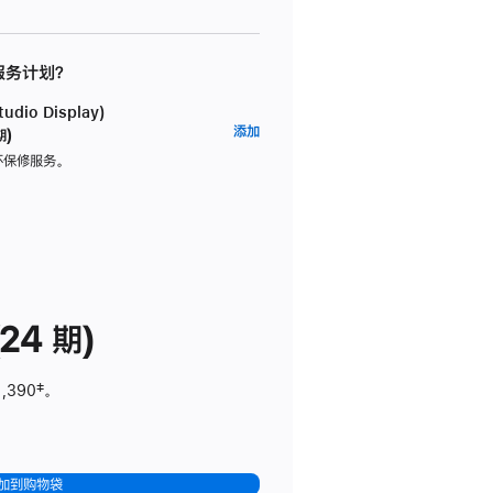
 服务计划？
dio Display)
AppleCare+
添加
期)
服
坏保修服务。
务
计
划
(适
用
于
24 期)
Studio
Display)
1,390
脚
‡。
注
加到购物袋