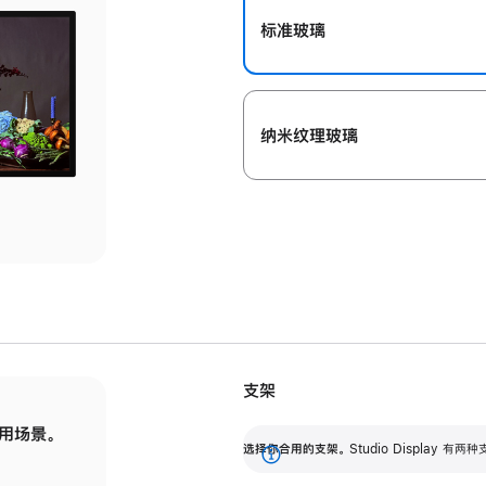
标准玻璃
纳米纹理玻璃
支架
用场景。
标配可调倾斜度的支架，提供 30 度的倾斜度
选
选择你合用的支架。
Studio Display
调节范围。
展