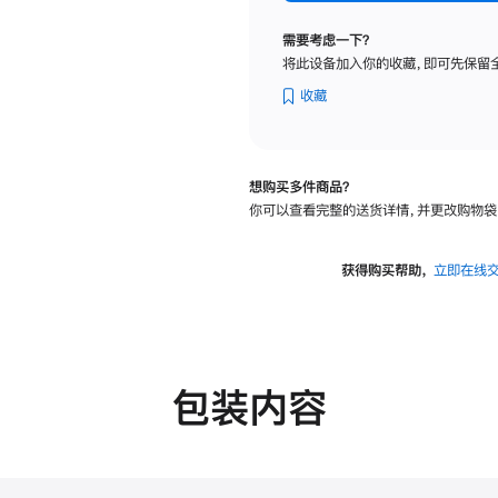
标
准
需要考虑一下？
玻
将此设备加入你的收藏，即可先保留
璃
面
收藏
板
-
可
想购买多件商品？
调
你可以查看完整的送货详情，并更改购物袋
倾
斜
度
获得购买帮助，
立即在线
的
支
架
的
分
包装内容
期
付
款
选
项)