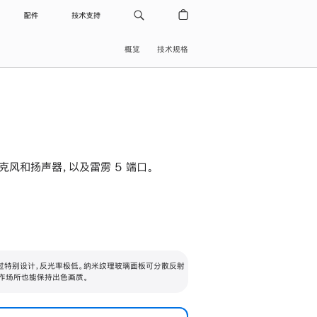
配件
技术支持
概览
技术规格
级麦克风和扬声器，以及雷雳 5 端口。
过特别设计，反光率极低。纳米纹理玻璃面板可分散反射
作场所也能保持出色画质。