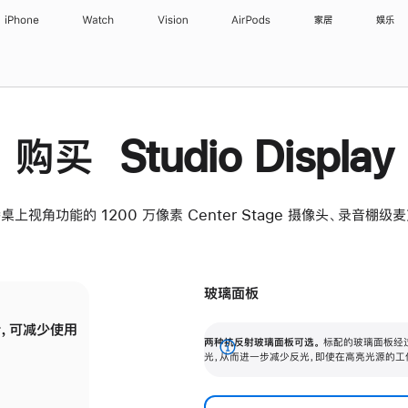
iPhone
Watch
Vision
AirPods
家居
娱乐
购买 Studio Display
桌上视角功能的 1200 万像素 Center Stage 摄像头、录音棚
玻璃面板
，可减少使用
纳米纹理玻璃面板可进一步减少反光，即使在
两种抗反射玻璃面板可选。
标配的玻璃面板经
。
有高亮光源的场所使用，也能保持出色画质。
展
光，从而进一步减少反光，即使在高亮光源的工
开