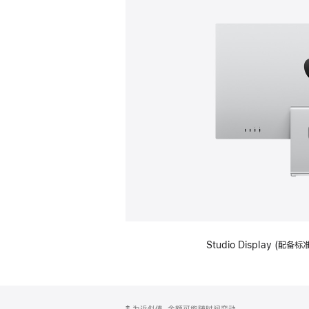
Studio Display (
网
脚