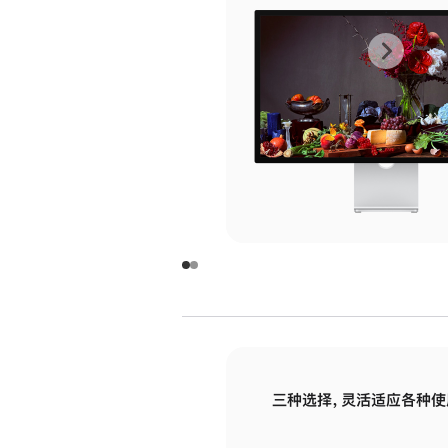
上
下
一
一
张
张
图
图
库
库
图
图
片
片
-
-
玻
玻
璃
璃
三种选择，灵活适应各种使
面
面
板
板