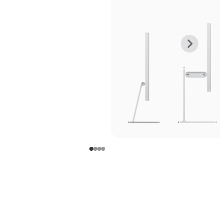
上
下
一
一
张
张
图
图
库
库
图
图
片
片
-
-
支
支
架
架