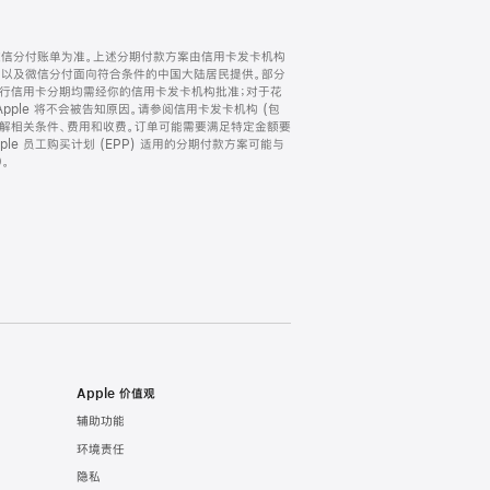
微信分付账单为准。上述分期付款方案由信用卡发卡机构
) 以及微信分付面向符合条件的中国大陆居民提供。部分
家。所有银行信用卡分期均需经你的信用卡发卡机构批准；对于花
ple 将不会被告知原因。请参阅信用卡发卡机构 (包
了解相关条件、费用和收费。订单可能需要满足特定金额要
e 员工购买计划 (EPP) 适用的分期付款方案可能与
。
Apple 价值观
辅助功能
环境责任
隐私