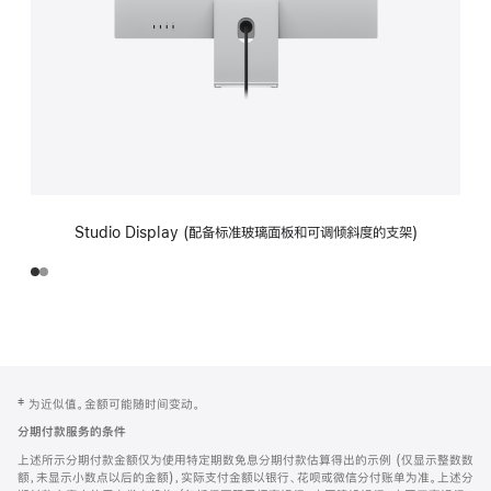
Studio Display (配备标准玻璃面板和可调倾斜度的支架)
网
脚
‡ 为近似值。金额可能随时间变动。
注
页
分期付款服务的条件
页
上述所示分期付款金额仅为使用特定期数免息分期付款估算得出的示例 (仅显示整数数
脚
额，未显示小数点以后的金额)，实际支付金额以银行、花呗或微信分付账单为准。上述分