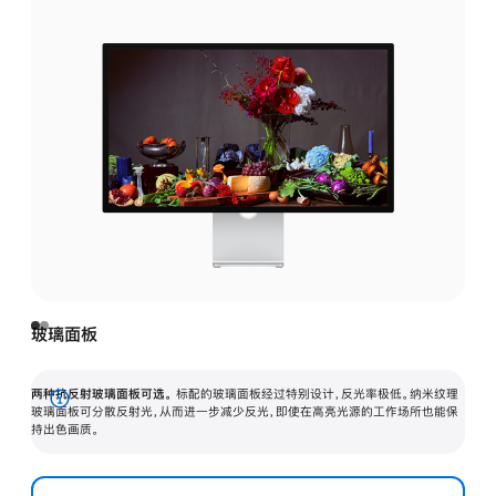
玻璃面板
两种抗反射玻璃面板可选。
标配的玻璃面板经过特别设计，反光率极低。纳米纹理
展
玻璃面板可分散反射光，从而进一步减少反光，即使在高亮光源的工作场所也能保
持出色画质。
开