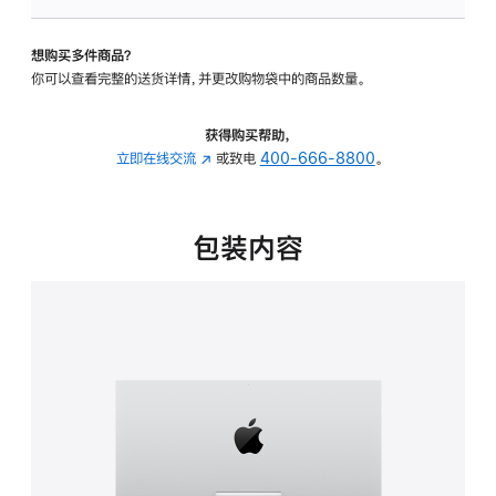
可
调
想购买多件商品？
倾
你可以查看完整的送货详情，并更改购物袋中的商品数量。
斜
度
的
获得购买帮助，
支
立即在线交流
(在
或致电
400-666-8800
。
架
新
的
窗
分
口
包装内容
期
中
付
打
款
开)
选
项)