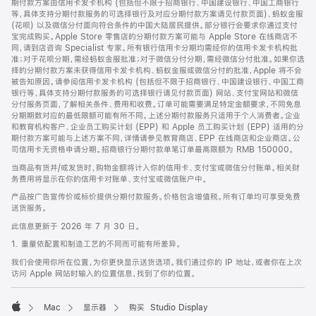
期付款方案由信用卡发卡机构 (包括但不限于招商银行、中国建设银行、中国工商银行
等，具体支持分期付款服务的可选择银行及对应分期付款方案请见付款页面)、蚂蚁金服
(花呗) 以及微信分付面向符合条件的中国大陆居民提供。部分银行会要求你通过支付
宝完成购买。Apple Store 零售店的分期付款方案可能与 Apple Store 在线商店不
同，请到店咨询 Specialist 专家。所有银行信用卡分期均需经你的信用卡发卡机构批
准；对于花呗分期，需经蚂蚁金服批准；对于微信分付分期，需经微信分付批准。如果你选
择的分期付款方案未获得信用卡发卡机构、蚂蚁金服或微信分付的批准，Apple 将不会
被告知原因。请参阅信用卡发卡机构 (包括但不限于招商银行、中国建设银行、中国工商
银行等，具体支持分期付款服务的可选择银行请见付款页面) 网站、支付宝网站和微信
分付服务页面，了解相关条件、费用和收费。订单可能需要满足特定金额要求，不同免息
分期期数对应的最低限额可能有所不同。上述分期付款服务只适用于个人消费者。企业
和教育机构客户、企业员工购买计划 (EPP) 和 Apple 员工购买计划 (EPP) 适用的分
期付款方案可能与上述方案不同，详情请参见教育商店、EPP 在线商店和企业商店。公
司信用卡无资格申请分期。招商银行分期付款单笔订单最高限额为 RMB 150000。
当商品有货并/或发货时，购物金额将计入你的信用卡、支付宝或微信分付账单。相关财
务费用将显示在你的信用卡对账单、支付宝或微信账户中。
产品按广告宣传价或标价提供分期付款服务。价格包含增值税。所有订单均可享受免费
送货服务。
此信息更新于 2026 年 7 月 30 日。
1. 重量依配置和制造工艺的不同而可能有所差异。
我们会使用你所在位置，为你更快显示送货选项。我们通过你的 IP 地址，或者你在上次
访问 Apple 网站时输入的位置信息，找到了你的位置。
Mac
显示器
购买 Studio Display