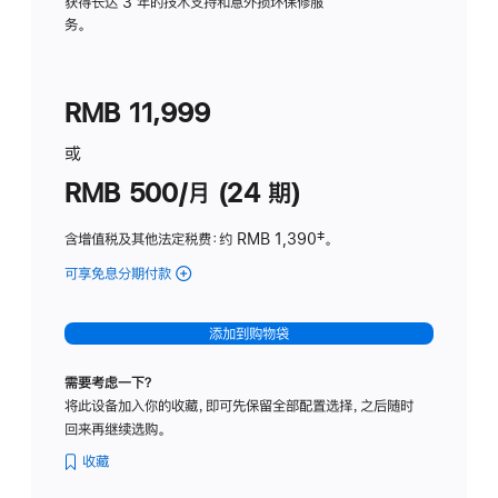
务
获得长达 3 年的技术支持和意外损坏保修服
务。
计
划
(适
RMB 11,999
用
于
或
Studio
RMB 500/月 (24 期)
Display
含增值税及其他法定税费
：约 RMB 1,390
脚
‡。
注
可享免息分期付款
(Studio
Display
-
添加到购物袋
标
准
需要考虑一下？
玻
将此设备加入你的收藏，即可先保留全部配置选择，之后随时
璃
回来再继续选购。
面
板
收藏
-