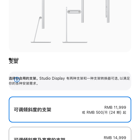
支架
选择你合用的支架。
Studio Display 有两种支架和一种支架转换器可选，以满足
展
你的各种安装需求。
开
RMB 11,999
可调倾斜度的支架
或 RMB 500/月 (24 期) 起
RMB 14,999
可调倾斜度及高‍度的支‍架