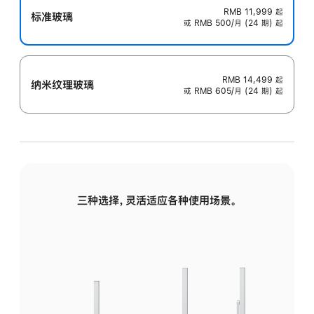
RMB 11,999
起
标准玻璃
或 RMB 500/月 (24 期) 起
RMB 14,499
起
纳米纹理玻璃
或 RMB 605/月 (24 期) 起
三种选择，灵活适应各种使用场景。
标