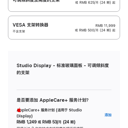
或 RMB 625/月 (24 期) 起
VESA 支架转换器
RMB 11,999
或 RMB 500/月 (24 期) 起
不含支架
Studio Display - 标准玻璃面板 - 可调倾斜度
的支架
是否要添加 AppleCare+ 服务计划？
AppleCare+ 服务计划 (适用于 Studio
AppleC
添加
Display)
服
RMB 1,249
或
RMB 53/月 (24 期)