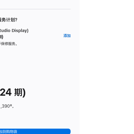
 服务计划？
dio Display)
AppleCare+
添加
期)
服
坏保修服务。
务
计
划
(适
用
于
24 期)
Studio
Display)
1,390
脚
‡。
注
加到购物袋