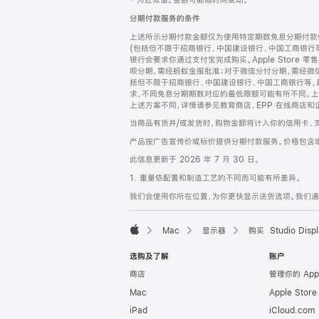
‡ 为近似值。金额可能随时间变动。
注
页
分期付款服务的条件
页
上述所示分期付款金额仅为使用特定期数免息分期付款估
脚
(包括但不限于招商银行、中国建设银行、中国工商银行
银行会要求你通过支付宝完成购买。Apple Store 零
呗分期，需经蚂蚁金服批准；对于微信分付分期，需经微信
括但不限于招商银行、中国建设银行、中国工商银行等，
求，不同免息分期期数对应的最低限额可能有所不同。上述分
上述方案不同，详情请参见教育商店、EPP 在线商店和
当商品有货并/或发货时，购物金额将计入你的信用卡、
产品按广告宣传价或标价提供分期付款服务。价格包含
此信息更新于 2026 年 7 月 30 日。
1. 重量依配置和制造工艺的不同而可能有所差异。
我们会使用你所在位置，为你更快显示送货选项。我们通过你
Mac
显示器
购买 Studio Displ
Apple
选购及了解
账户
商店
管理你的 App
Mac
Apple Stor
iPad
iCloud.com