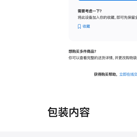
标
准
需要考虑一下？
玻
将此设备加入你的收藏，即可先保留
璃
面
收藏
板
-
可
想购买多件商品？
调
你可以查看完整的送货详情，并更改购物袋
倾
斜
度
获得购买帮助，
立即在线
的
支
架
的
分
包装内容
期
付
款
选
项)