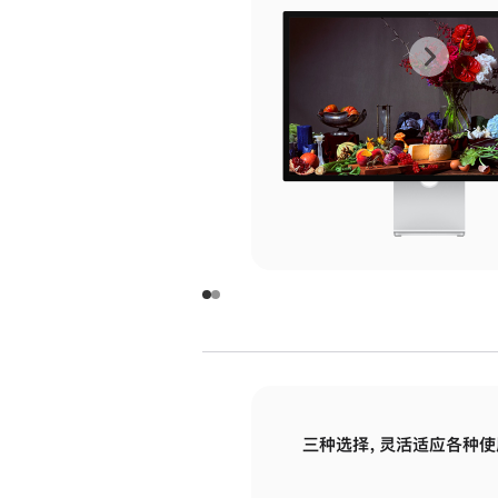
上
下
一
一
张
张
图
图
库
库
图
图
片
片
-
-
玻
玻
璃
璃
三种选择，灵活适应各种使
面
面
板
板