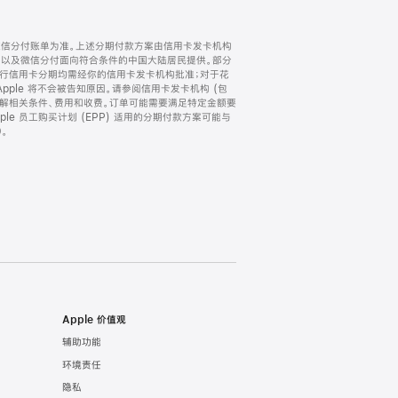
微信分付账单为准。上述分期付款方案由信用卡发卡机构
) 以及微信分付面向符合条件的中国大陆居民提供。部分
家。所有银行信用卡分期均需经你的信用卡发卡机构批准；对于花
ple 将不会被告知原因。请参阅信用卡发卡机构 (包
了解相关条件、费用和收费。订单可能需要满足特定金额要
e 员工购买计划 (EPP) 适用的分期付款方案可能与
。
Apple 价值观
辅助功能
环境责任
隐私