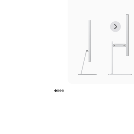
上
下
一
一
张
张
图
图
库
库
图
图
片
片
-
-
支
支
架
架