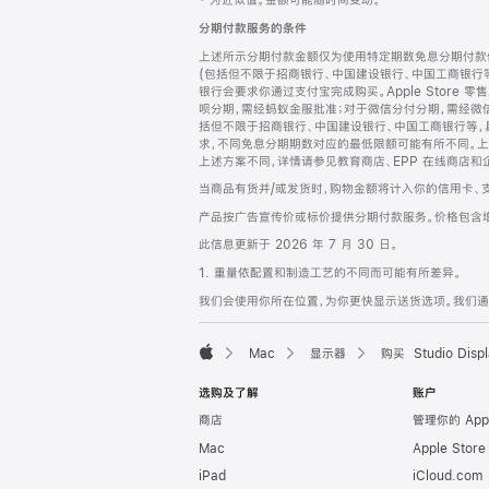
‡ 为近似值。金额可能随时间变动。
注
页
分期付款服务的条件
页
上述所示分期付款金额仅为使用特定期数免息分期付款估
脚
(包括但不限于招商银行、中国建设银行、中国工商银行
银行会要求你通过支付宝完成购买。Apple Store 零
呗分期，需经蚂蚁金服批准；对于微信分付分期，需经微信
括但不限于招商银行、中国建设银行、中国工商银行等，
求，不同免息分期期数对应的最低限额可能有所不同。上述分
上述方案不同，详情请参见教育商店、EPP 在线商店和
当商品有货并/或发货时，购物金额将计入你的信用卡、
产品按广告宣传价或标价提供分期付款服务。价格包含
此信息更新于 2026 年 7 月 30 日。
1. 重量依配置和制造工艺的不同而可能有所差异。
我们会使用你所在位置，为你更快显示送货选项。我们通过你
Mac
显示器
购买 Studio Displ
Apple
选购及了解
账户
商店
管理你的 App
Mac
Apple Stor
iPad
iCloud.com