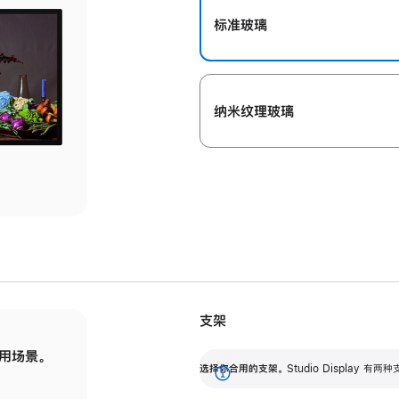
标准玻璃
纳米纹理玻璃
支架
用场景。
标配可调倾斜度的支架，提供 30 度的倾斜度
选
选择你合用的支架。
Studio Display
调节范围。
展