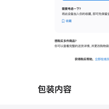
标
准
需要考虑一下？
玻
将此设备加入你的收藏，即可先保留
璃
面
收藏
板
-
可
想购买多件商品？
调
你可以查看完整的送货详情，并更改购物袋
倾
斜
度
获得购买帮助，
立即在线
的
支
架
的
分
包装内容
期
付
款
选
项)