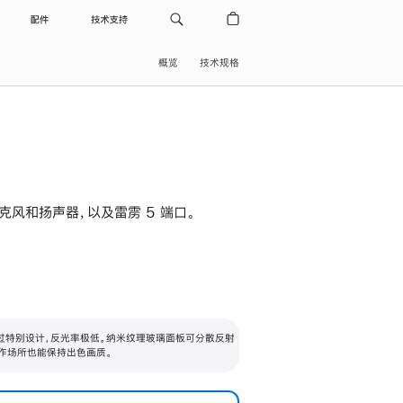
配件
技术支持
概览
技术规格
级麦克风和扬声器，以及雷雳 5 端口。
过特别设计，反光率极低。纳米纹理玻璃面板可分散反射
作场所也能保持出色画质。