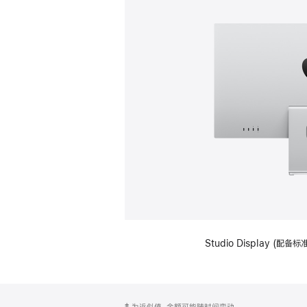
Studio Display (
网
脚