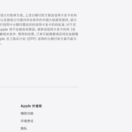
微信分付账单为准。上述分期付款方案由信用卡发卡机构
) 以及微信分付面向符合条件的中国大陆居民提供。部分
家。所有银行信用卡分期均需经你的信用卡发卡机构批准；对于花
ple 将不会被告知原因。请参阅信用卡发卡机构 (包
了解相关条件、费用和收费。订单可能需要满足特定金额要
e 员工购买计划 (EPP) 适用的分期付款方案可能与
。
Apple 价值观
辅助功能
环境责任
隐私