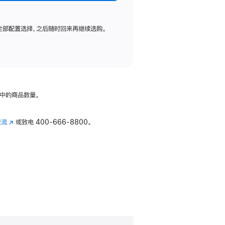
全部配置选择，之后随时回来再继续选购。
中的商品数量。
交流
(在
或致电
400-666-8800。
新
窗
口
中
打
开)