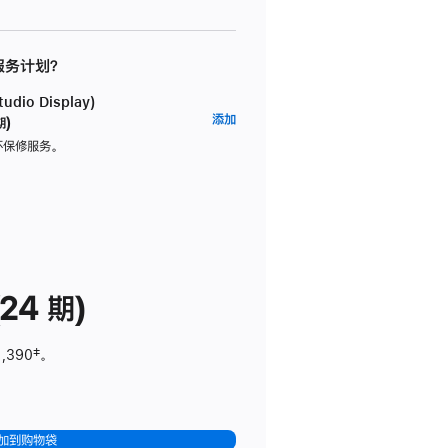
 服务计划？
dio Display)
AppleCare+
添加
期)
服
坏保修服务。
务
计
划
(适
用
于
24 期)
Studio
Display)
1,390
脚
‡。
注
加到购物袋