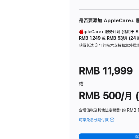
是否要添加 AppleCare+
AppleCare+ 服务计划 (适用于 Stu
RMB 1,249
或
RMB 53/月 (24 
获得长达 3 年的技术支持和意外损
RMB 11,999
或
RMB 500/月 (
含增值税及其他法定税费
：约 RMB 
可享免息分期付款
(Studio
Display
-
添