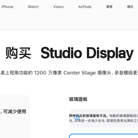
iPhone
Watch
Vision
AirPods
家居
娱乐
购买 Studio Display
桌上视角功能的 1200 万像素 Center Stage 摄像头、录音棚
玻璃面板
，可减少使用
纳米纹理玻璃面板可进一步减少反光，即使在
两种抗反射玻璃面板可选。
标配的玻璃面板经
。
有高亮光源的场所使用，也能保持出色画质。
展
光，从而进一步减少反光，即使在高亮光源的工
开