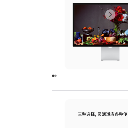
上
下
一
一
张
张
图
图
库
库
图
图
片
片
-
-
玻
玻
璃
璃
三种选择，灵活适应各种使
面
面
板
板