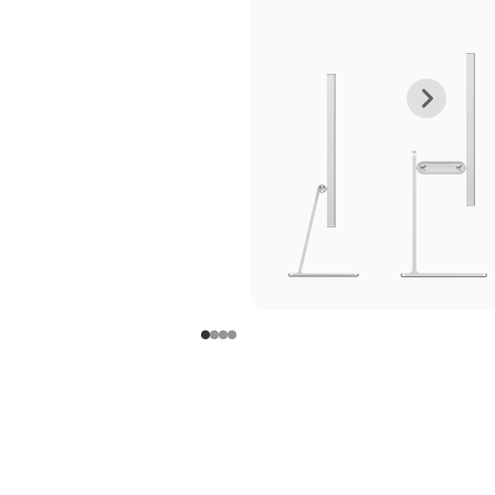
上
下
一
一
张
张
图
图
库
库
图
图
片
片
-
-
支
支
架
架