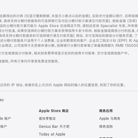
算得出的示例 (仅显示整数数额，未显示小数点以后的金额)，实际支付金额以银行、花呗或
等，具体支持分期付款服务的可选择银行及对应分期付款方案请见付款页面)、蚂蚁金服 (花呗
售店的分期付款方案可能与 Apple Store 在线商店不同，请到店咨询 Specialist 专
分付批准。如果你选择的分期付款方案未获得信用卡发卡机构、蚂蚁金服或微信分付的批准，Ap
具体支持分期付款服务的可选择银行请见付款页面) 网站、支付宝网站和微信分付服务页面，
期付款服务只适用于个人消费者。企业和教育机构客户、企业员工购买计划 (EPP) 和 Appl
企业商店。公司信用卡无资格申请分期。招商银行分期付款单笔订单最高限额为 RMB 150000
支付宝或微信分付账单。相关财务费用将显示在你的信用卡对账单、支付宝或微信账户中。
增值税。所有订单均可享受免费送货服务。
的 IP 地址，或者你在上次访问 Apple 网站时输入的位置信息，找到了你的位置。
ay
Apple Store 商店
商务应用
le 账户
查找零售店
Apple 与商务
e 账户
Genius Bar 天才吧
商务选购
Today at Apple