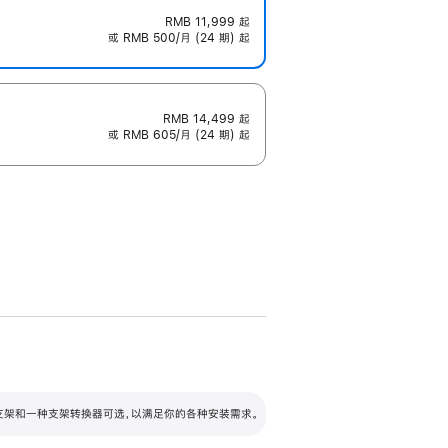
RMB 11,999
起
或 RMB 500/月 (24 期) 起
RMB 14,499
起
或 RMB 605/月 (24 期) 起
配可调倾斜度及高度的支架，额外增加 105
VESA 支架转换器
 有两种支架和一种支架转换器可选，以满足你的各种安装需求。
毫米的高度调节范围。
容的支架 (未随附)