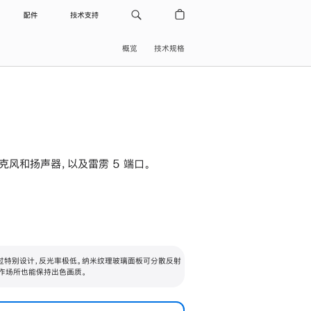
配件
技术支持
概览
技术规格
级麦克风和扬声器，以及雷雳 5 端口。
过特别设计，反光率极低。纳米纹理玻璃面板可分散反射
作场所也能保持出色画质。