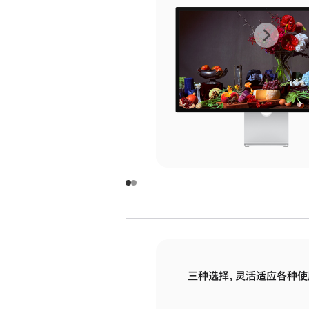
上
下
一
一
张
张
图
图
库
库
图
图
片
片
-
-
玻
玻
璃
璃
三种选择，灵活适应各种使
面
面
板
板