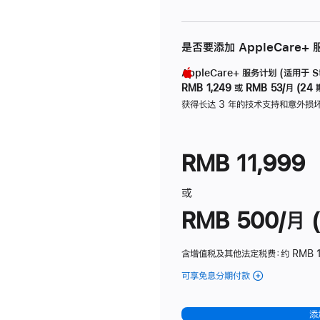
是否要添加 AppleCare+
AppleCare+ 服务计划 (适用于 Stu
RMB 1,249
或
RMB 53/月 (24 
获得长达 3 年的技术支持和意外损
RMB 11,999
或
RMB 500/月 (
含增值税及其他法定税费
：约 RMB 
可享免息分期付款
(Studio
Display
-
添