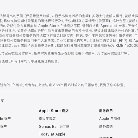
算得出的示例 (仅显示整数数额，未显示小数点以后的金额)，实际支付金额以银行、花呗或
等，具体支持分期付款服务的可选择银行及对应分期付款方案请见付款页面)、蚂蚁金服 (花呗
售店的分期付款方案可能与 Apple Store 在线商店不同，请到店咨询 Specialist 专
分付批准。如果你选择的分期付款方案未获得信用卡发卡机构、蚂蚁金服或微信分付的批准，Ap
具体支持分期付款服务的可选择银行请见付款页面) 网站、支付宝网站和微信分付服务页面，
期付款服务只适用于个人消费者。企业和教育机构客户、企业员工购买计划 (EPP) 和 Appl
企业商店。公司信用卡无资格申请分期。招商银行分期付款单笔订单最高限额为 RMB 150000
支付宝或微信分付账单。相关财务费用将显示在你的信用卡对账单、支付宝或微信账户中。
增值税。所有订单均可享受免费送货服务。
的 IP 地址，或者你在上次访问 Apple 网站时输入的位置信息，找到了你的位置。
ay
Apple Store 商店
商务应用
le 账户
查找零售店
Apple 与商务
e 账户
Genius Bar 天才吧
商务选购
Today at Apple