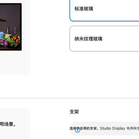
标准玻璃
纳米纹理玻璃
支架
用场景。
标配可调倾斜度的支架，提供 30 度的倾斜度
选
选择你合用的支架。
Studio Display
调节范围。
展