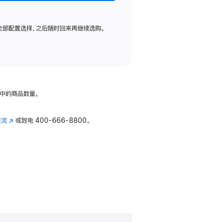
全部配置选择，之后随时回来再继续选购。
中的商品数量。
交流
(在
或致电
400-666-8800。
新
窗
口
中
打
开)