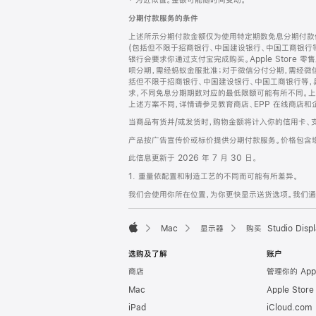
‡ 为近似值。金额可能随时间变动。
注
页
分期付款服务的条件
页
上述所示分期付款金额仅为使用特定期数免息分期付款估
脚
(包括但不限于招商银行、中国建设银行、中国工商银行
银行会要求你通过支付宝完成购买。Apple Store 零
呗分期，需经蚂蚁金服批准；对于微信分付分期，需经微信
括但不限于招商银行、中国建设银行、中国工商银行等，
求，不同免息分期期数对应的最低限额可能有所不同。上述分
上述方案不同，详情请参见教育商店、EPP 在线商店和
当商品有货并/或发货时，购物金额将计入你的信用卡、
产品按广告宣传价或标价提供分期付款服务。价格包含
此信息更新于 2026 年 7 月 30 日。
1. 重量依配置和制造工艺的不同而可能有所差异。
我们会使用你所在位置，为你更快显示送货选项。我们通过你
Mac
显示器
购买 Studio Displ
Apple
选购及了解
账户
商店
管理你的 App
Mac
Apple Stor
iPad
iCloud.com