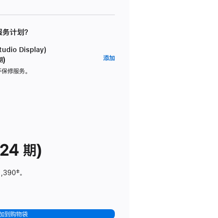
 服务计划？
dio Display)
AppleCare+
添加
期)
服
坏保修服务。
务
计
划
(适
用
于
24 期)
Studio
Display)
1,390
脚
‡。
注
加到购物袋