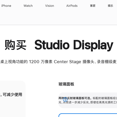
iPhone
Watch
Vision
AirPods
家居
娱乐
购买 Studio Display
桌上视角功能的 1200 万像素 Center Stage 摄像头、录音棚
玻璃面板
，可减少使用
纳米纹理玻璃面板可进一步减少反光，即使在
两种抗反射玻璃面板可选。
标配的玻璃面板经
。
有高亮光源的场所使用，也能保持出色画质。
展
光，从而进一步减少反光，即使在高亮光源的工
开