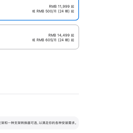
RMB 11,999
起
或 RMB 500/月 (24 期) 起
RMB 14,499
起
或 RMB 605/月 (24 期) 起
配可调倾斜度及高度的支架，额外增加 105
VESA 支架转换器
 有两种支架和一种支架转换器可选，以满足你的各种安装需求。
毫米的高度调节范围。
容的支架 (未随附)