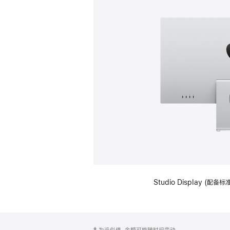
Studio Display (
网
脚