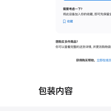
标
准
需要考虑一下？
玻
将此设备加入你的收藏，即可先保留
璃
面
收藏
板
-
可
想购买多件商品？
调
你可以查看完整的送货详情，并更改购物袋
倾
斜
度
获得购买帮助，
立即在线
的
支
架
的
分
包装内容
期
付
款
选
项)