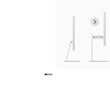
上
下
一
一
张
张
图
图
库
库
图
图
片
片
-
-
支
支
架
架