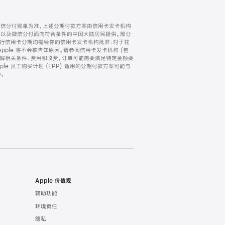
微信分付账单为准。上述分期付款方案由信用卡发卡机构
) 以及微信分付面向符合条件的中国大陆居民提供。部分
家。所有银行信用卡分期均需经你的信用卡发卡机构批准；对于花
ple 将不会被告知原因。请参阅信用卡发卡机构 (包
了解相关条件、费用和收费。订单可能需要满足特定金额要
e 员工购买计划 (EPP) 适用的分期付款方案可能与
。
Apple 价值观
辅助功能
环境责任
隐私