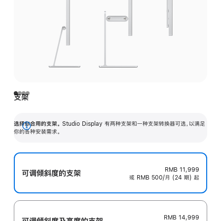
支架
选择你合用的支架。
Studio Display 有两种支架和一种支架转换器可选，以满足
展
你的各种安装需求。
开
RMB 11,999
可调倾斜度的支架
或 RMB 500/月 (24 期) 起
RMB 14,999
可调倾斜度及高‍度的支‍架