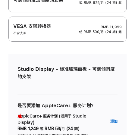
或 RMB 625/月 (24 期) 起
VESA 支架转换器
RMB 11,999
或 RMB 500/月 (24 期) 起
不含支架
Studio Display - 标准玻璃面板 - 可调倾斜度
的支架
是否要添加 AppleCare+ 服务计划？
AppleCare+ 服务计划 (适用于 Studio
AppleC
添加
Display)
服
RMB 1,249
或
RMB 53/月 (24 期)