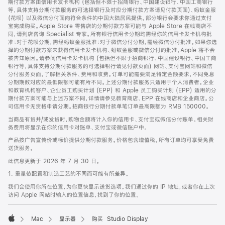
期付款方案由信用卡发卡机构 (包括但不限于招商银行、中国建设银行、中国工商银行
等，具体支持分期付款服务的可选择银行及对应分期付款方案请见付款页面)、蚂蚁金服
(花呗) 以及微信分付面向符合条件的中国大陆居民提供。部分银行会要求你通过支付
宝完成购买。Apple Store 零售店的分期付款方案可能与 Apple Store 在线商店不
同，请到店咨询 Specialist 专家。所有银行信用卡分期均需经你的信用卡发卡机构批
准；对于花呗分期，需经蚂蚁金服批准；对于微信分付分期，需经微信分付批准。如果你选
择的分期付款方案未获得信用卡发卡机构、蚂蚁金服或微信分付的批准，Apple 将不会
被告知原因。请参阅信用卡发卡机构 (包括但不限于招商银行、中国建设银行、中国工商
银行等，具体支持分期付款服务的可选择银行请见付款页面) 网站、支付宝网站和微信
分付服务页面，了解相关条件、费用和收费。订单可能需要满足特定金额要求，不同免息
分期期数对应的最低限额可能有所不同。上述分期付款服务只适用于个人消费者。企业
和教育机构客户、企业员工购买计划 (EPP) 和 Apple 员工购买计划 (EPP) 适用的分
期付款方案可能与上述方案不同，详情请参见教育商店、EPP 在线商店和企业商店。公
司信用卡无资格申请分期。招商银行分期付款单笔订单最高限额为 RMB 150000。
当商品有货并/或发货时，购物金额将计入你的信用卡、支付宝或微信分付账单。相关财
务费用将显示在你的信用卡对账单、支付宝或微信账户中。
产品按广告宣传价或标价提供分期付款服务。价格包含增值税。所有订单均可享受免费
送货服务。
此信息更新于 2026 年 7 月 30 日。
1. 重量依配置和制造工艺的不同而可能有所差异。
我们会使用你所在位置，为你更快显示送货选项。我们通过你的 IP 地址，或者你在上次
访问 Apple 网站时输入的位置信息，找到了你的位置。
Mac
显示器
购买 Studio Display