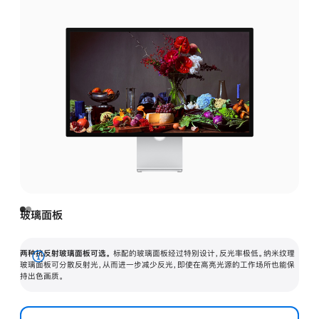
玻璃面板
两种抗反射玻璃面板可选。
标配的玻璃面板经过特别设计，反光率极低。纳米纹理
展
玻璃面板可分散反射光，从而进一步减少反光，即使在高亮光源的工作场所也能保
持出色画质。
开