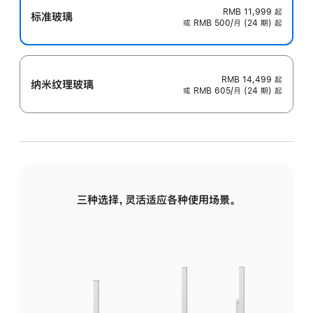
RMB 11,999
起
标准玻璃
或 RMB 500/月 (24 期) 起
RMB 14,499
起
纳米纹理玻璃
或 RMB 605/月 (24 期) 起
三种选择，灵活适应各种使用场景。
标