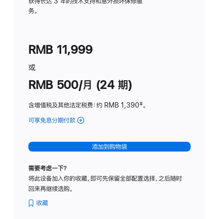
务
获得长达 3 年的技术支持和意外损坏保修服
务。
计
划
(适
RMB 11,999
用
于
或
Studio
RMB 500/月 (24 期)
Display
含增值税及其他法定税费
：约 RMB 1,390
脚
‡。
注
可享免息分期付款
(Studio
Display
-
添加到购物袋
标
准
需要考虑一下？
玻
将此设备加入你的收藏，即可先保留全部配置选择，之后随时
璃
回来再继续选购。
面
板
收藏
-