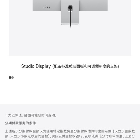
Studio Display (配备标准玻璃面板和可调倾斜度的支架)
网
脚
‡ 为近似值。金额可能随时间变动。
注
页
分期付款服务的条件
页
上述所示分期付款金额仅为使用特定期数免息分期付款估算得出的示例 (仅显示整数数
脚
额，未显示小数点以后的金额)，实际支付金额以银行、花呗或微信分付账单为准。上述分