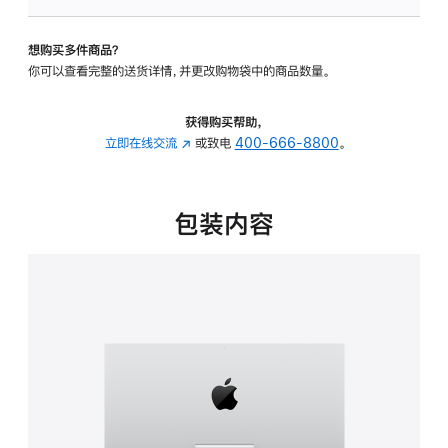
可
调
想购买多件商品？
倾
你可以查看完整的送货详情，并更改购物袋中的商品数量。
斜
度
的
获得购买帮助，
支
立即在线交流
(在
或致电
400-666-8800
。
架
新
的
窗
分
口
包装内容
期
中
付
打
款
开)
选
项)