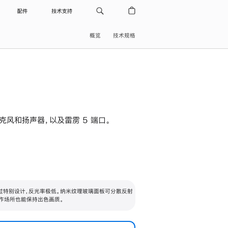
配件
技术支持
概览
技术规格
级麦克风和扬声器，以及雷雳 5 端口。
过特别设计，反光率极低。纳米纹理玻璃面板可分散反射
作场所也能保持出色画质。