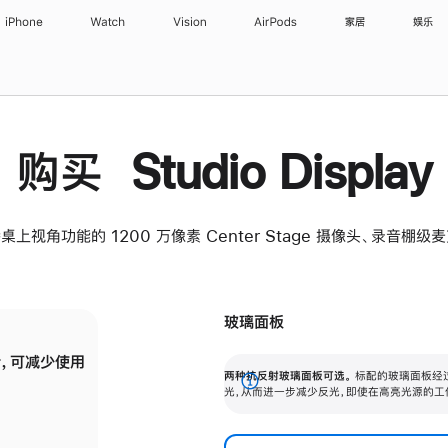
iPhone
Watch
Vision
AirPods
家居
娱乐
购买 Studio Display
桌上视角功能的 1200 万像素 Center Stage 摄像头、录音棚
玻璃面板
，可减少使用
纳米纹理玻璃面板可进一步减少反光，即使在
两种抗反射玻璃面板可选。
标配的玻璃面板经
。
有高亮光源的场所使用，也能保持出色画质。
展
光，从而进一步减少反光，即使在高亮光源的工
开