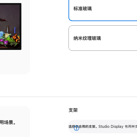
标准玻璃
纳米纹理玻璃
支架
用场景。
标配可调倾斜度的支架，提供 30 度的倾斜度
选
选择你合用的支架。
Studio Display
调节范围。
展