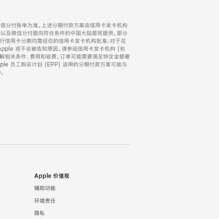
微信分付账单为准。上述分期付款方案由信用卡发卡机构
) 以及微信分付面向符合条件的中国大陆居民提供。部分
家。所有银行信用卡分期均需经你的信用卡发卡机构批准；对于花
ple 将不会被告知原因。请参阅信用卡发卡机构 (包
了解相关条件、费用和收费。订单可能需要满足特定金额要
e 员工购买计划 (EPP) 适用的分期付款方案可能与
。
Apple 价值观
辅助功能
环境责任
隐私