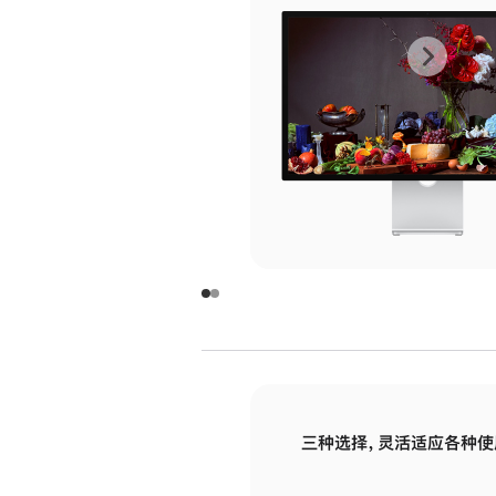
上
下
一
一
张
张
图
图
库
库
图
图
片
片
-
-
玻
玻
璃
璃
三种选择，灵活适应各种使
面
面
板
板