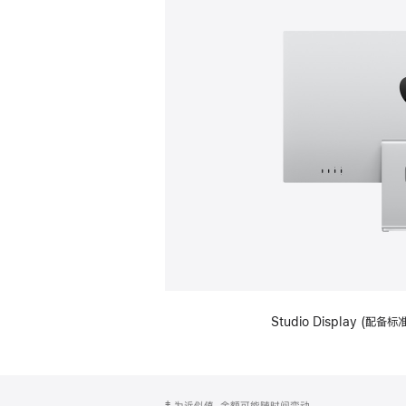
Studio Display (
网
脚