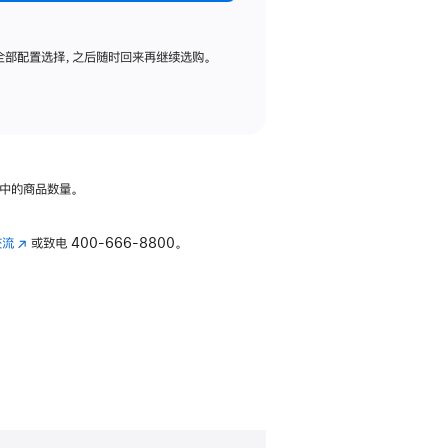
全部配置选择，之后随时回来再继续选购。
中的商品数量。
交流
(在
或致电
400-666-8800。
新
窗
口
中
打
开)