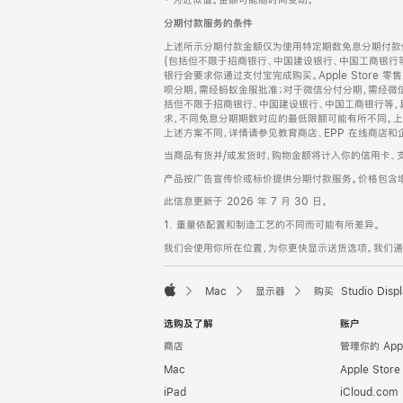
‡ 为近似值。金额可能随时间变动。
注
页
分期付款服务的条件
页
上述所示分期付款金额仅为使用特定期数免息分期付款估
脚
(包括但不限于招商银行、中国建设银行、中国工商银行
银行会要求你通过支付宝完成购买。Apple Store 零
呗分期，需经蚂蚁金服批准；对于微信分付分期，需经微信
括但不限于招商银行、中国建设银行、中国工商银行等，
求，不同免息分期期数对应的最低限额可能有所不同。上述分
上述方案不同，详情请参见教育商店、EPP 在线商店和
当商品有货并/或发货时，购物金额将计入你的信用卡、
产品按广告宣传价或标价提供分期付款服务。价格包含
此信息更新于 2026 年 7 月 30 日。
1. 重量依配置和制造工艺的不同而可能有所差异。
我们会使用你所在位置，为你更快显示送货选项。我们通过你
Mac
显示器
购买 Studio Displ
Apple
选购及了解
账户
商店
管理你的 App
Mac
Apple Stor
iPad
iCloud.com