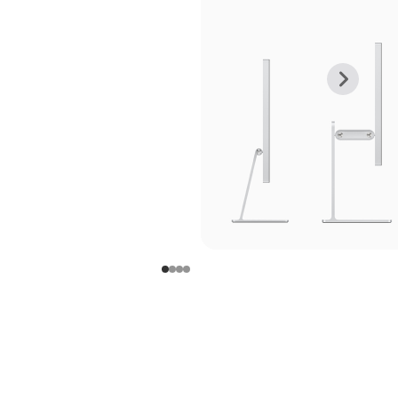
上
下
一
一
张
张
图
图
库
库
图
图
片
片
-
-
支
支
架
架