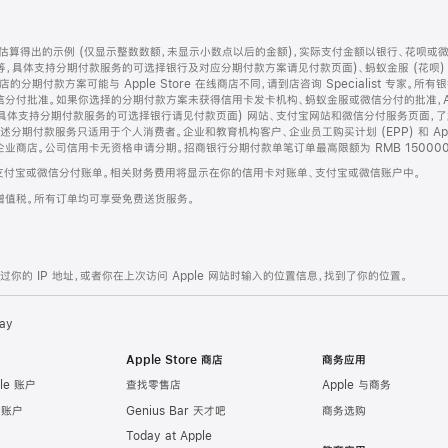
算得出的示例 (仅显示整数数额，未显示小数点以后的金额)，实际支付金额以银行、花呗或
等，具体支持分期付款服务的可选择银行及对应分期付款方案请见付款页面)、蚂蚁金服 (花呗
售店的分期付款方案可能与 Apple Store 在线商店不同，请到店咨询 Specialist 专
分付批准。如果你选择的分期付款方案未获得信用卡发卡机构、蚂蚁金服或微信分付的批准，Ap
具体支持分期付款服务的可选择银行请见付款页面) 网站、支付宝网站和微信分付服务页面，
期付款服务只适用于个人消费者。企业和教育机构客户、企业员工购买计划 (EPP) 和 Appl
企业商店。公司信用卡无资格申请分期。招商银行分期付款单笔订单最高限额为 RMB 150000
支付宝或微信分付账单。相关财务费用将显示在你的信用卡对账单、支付宝或微信账户中。
增值税。所有订单均可享受免费送货服务。
的 IP 地址，或者你在上次访问 Apple 网站时输入的位置信息，找到了你的位置。
ay
Apple Store 商店
商务应用
le 账户
查找零售店
Apple 与商务
e 账户
Genius Bar 天才吧
商务选购
Today at Apple