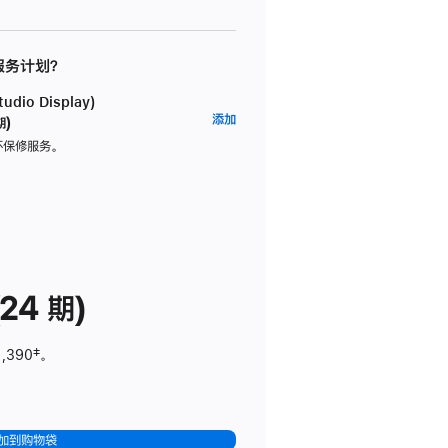
 服务计划？
dio Display)
AppleCare+
添加
期)
服
坏保修服务。
务
计
划
(适
用
于
24 期)
Studio
Display)
1,390
脚
‡。
注
加到购物袋