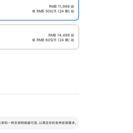
RMB 11,999
起
或 RMB 500/月 (24 期) 起
RMB 14,499
起
或 RMB 605/月 (24 期) 起
配可调倾斜度及高度的支架，额外增加 105
VESA 支架转换器
 有两种支架和一种支架转换器可选，以满足你的各种安装需求。
毫米的高度调节范围。
容的支架 (未随附)