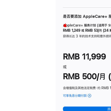
是否要添加 AppleCare+
AppleCare+ 服务计划 (适用于 Stu
RMB 1,249
或
RMB 53/月 (24 
获得长达 3 年的技术支持和意外损
RMB 11,999
或
RMB 500/月 (
含增值税及其他法定税费
：约 RMB 
可享免息分期付款
(Studio
Display
-
添