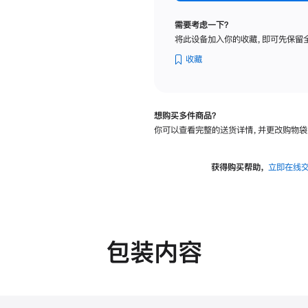
标
准
需要考虑一下？
玻
将此设备加入你的收藏，即可先保留
璃
面
收藏
板
-
可
想购买多件商品？
调
你可以查看完整的送货详情，并更改购物袋
倾
斜
度
获得购买帮助，
立即在线
的
支
架
的
分
包装内容
期
付
款
选
项)