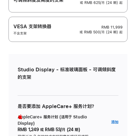
或 RMB 625/月 (24 期) 起
VESA 支架转换器
RMB 11,999
或 RMB 500/月 (24 期) 起
不含支架
Studio Display - 标准玻璃面板 - 可调倾斜度
的支架
是否要添加 AppleCare+ 服务计划？
AppleCare+ 服务计划 (适用于 Studio
AppleC
添加
Display)
服
RMB 1,249
或
RMB 53/月 (24 期)