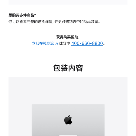
可
调
想购买多件商品？
倾
你可以查看完整的送货详情，并更改购物袋中的商品数量。
斜
度
的
获得购买帮助，
支
立即在线交流
(在
或致电
400-666-8800
。
架
新
的
窗
分
口
包装内容
期
中
付
打
款
开)
选
项)