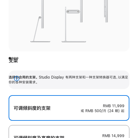
支架
选择你合用的支架。
Studio Display 有两种支架和一种支架转换器可选，以满足
展
你的各种安装需求。
开
RMB 11,999
可调倾斜度的支架
或 RMB 500/月 (24 期) 起
RMB 14,999
可调倾斜度及高‍度的支‍架