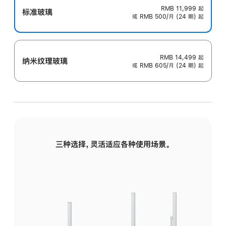
RMB 11,999
起
标准玻璃
或 RMB 500/月 (24 期) 起
RMB 14,499
起
纳米纹理玻璃
或 RMB 605/月 (24 期) 起
三种选择，灵活适应各种使用场景。
标