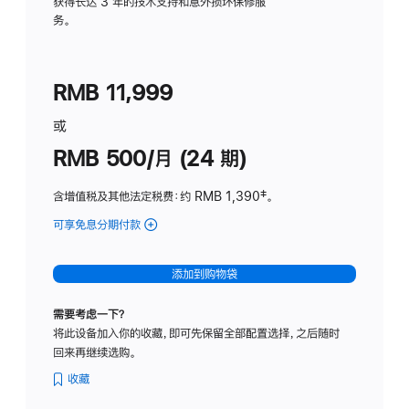
务
获得长达 3 年的技术支持和意外损坏保修服
务。
计
划
(适
RMB 11,999
用
于
或
Studio
RMB 500/月 (24 期)
Display
含增值税及其他法定税费
：约 RMB 1,390
脚
‡。
注
可享免息分期付款
(Studio
Display
-
添加到购物袋
标
准
需要考虑一下？
玻
将此设备加入你的收藏，即可先保留全部配置选择，之后随时
璃
回来再继续选购。
面
板
收藏
-