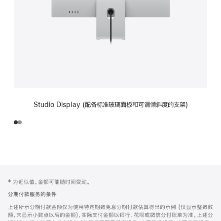
Studio Display (配备标准玻璃面板和可调倾斜度的支架)
网
脚
‡ 为近似值。金额可能随时间变动。
注
页
分期付款服务的条件
页
上述所示分期付款金额仅为使用特定期数免息分期付款估算得出的示例 (仅显示整数数
脚
额，未显示小数点以后的金额)，实际支付金额以银行、花呗或微信分付账单为准。上述分