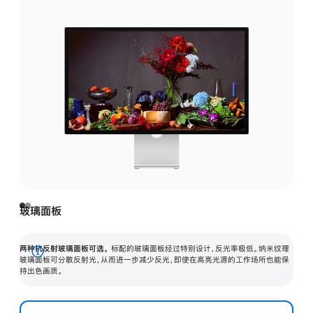
玻璃面板
两种抗反射玻璃面板可选。
标配的玻璃面板经过特别设计，反光率极低。纳米纹理
展
玻璃面板可分散反射光，从而进一步减少反光，即使在高亮光源的工作场所也能保
持出色画质。
开