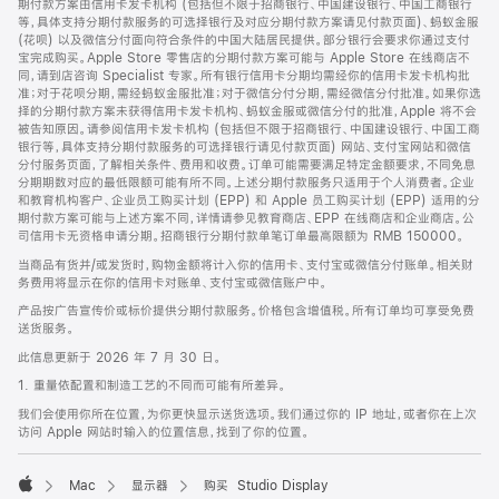
期付款方案由信用卡发卡机构 (包括但不限于招商银行、中国建设银行、中国工商银行
等，具体支持分期付款服务的可选择银行及对应分期付款方案请见付款页面)、蚂蚁金服
(花呗) 以及微信分付面向符合条件的中国大陆居民提供。部分银行会要求你通过支付
宝完成购买。Apple Store 零售店的分期付款方案可能与 Apple Store 在线商店不
同，请到店咨询 Specialist 专家。所有银行信用卡分期均需经你的信用卡发卡机构批
准；对于花呗分期，需经蚂蚁金服批准；对于微信分付分期，需经微信分付批准。如果你选
择的分期付款方案未获得信用卡发卡机构、蚂蚁金服或微信分付的批准，Apple 将不会
被告知原因。请参阅信用卡发卡机构 (包括但不限于招商银行、中国建设银行、中国工商
银行等，具体支持分期付款服务的可选择银行请见付款页面) 网站、支付宝网站和微信
分付服务页面，了解相关条件、费用和收费。订单可能需要满足特定金额要求，不同免息
分期期数对应的最低限额可能有所不同。上述分期付款服务只适用于个人消费者。企业
和教育机构客户、企业员工购买计划 (EPP) 和 Apple 员工购买计划 (EPP) 适用的分
期付款方案可能与上述方案不同，详情请参见教育商店、EPP 在线商店和企业商店。公
司信用卡无资格申请分期。招商银行分期付款单笔订单最高限额为 RMB 150000。
当商品有货并/或发货时，购物金额将计入你的信用卡、支付宝或微信分付账单。相关财
务费用将显示在你的信用卡对账单、支付宝或微信账户中。
产品按广告宣传价或标价提供分期付款服务。价格包含增值税。所有订单均可享受免费
送货服务。
此信息更新于 2026 年 7 月 30 日。
1. 重量依配置和制造工艺的不同而可能有所差异。
我们会使用你所在位置，为你更快显示送货选项。我们通过你的 IP 地址，或者你在上次
访问 Apple 网站时输入的位置信息，找到了你的位置。
Mac
显示器
购买 Studio Display