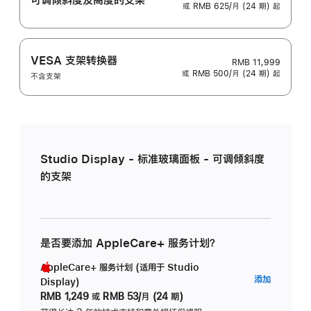
或 RMB 625/月 (24 期) 起
VESA 支架转换器
RMB 11,999
或 RMB 500/月 (24 期) 起
不含支架
Studio Display - 标准玻璃面板 - 可调倾斜度
的支架
是否要添加 AppleCare+ 服务计划？
AppleCare+ 服务计划 (适用于 Studio
AppleC
添加
Display)
服
RMB 1,249
或
RMB 53/月 (24 期)