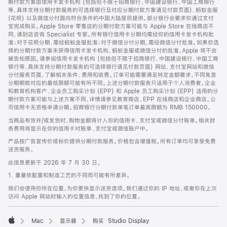
期付款方案由信用卡发卡机构 (包括但不限于招商银行、中国建设银行、中国工商银行
等，具体支持分期付款服务的可选择银行及对应分期付款方案请见付款页面)、蚂蚁金服
(花呗) 以及微信分付面向符合条件的中国大陆居民提供。部分银行会要求你通过支付
宝完成购买。Apple Store 零售店的分期付款方案可能与 Apple Store 在线商店不
同，请到店咨询 Specialist 专家。所有银行信用卡分期均需经你的信用卡发卡机构批
准；对于花呗分期，需经蚂蚁金服批准；对于微信分付分期，需经微信分付批准。如果你选
择的分期付款方案未获得信用卡发卡机构、蚂蚁金服或微信分付的批准，Apple 将不会
被告知原因。请参阅信用卡发卡机构 (包括但不限于招商银行、中国建设银行、中国工商
银行等，具体支持分期付款服务的可选择银行请见付款页面) 网站、支付宝网站和微信
分付服务页面，了解相关条件、费用和收费。订单可能需要满足特定金额要求，不同免息
分期期数对应的最低限额可能有所不同。上述分期付款服务只适用于个人消费者。企业
和教育机构客户、企业员工购买计划 (EPP) 和 Apple 员工购买计划 (EPP) 适用的分
期付款方案可能与上述方案不同，详情请参见教育商店、EPP 在线商店和企业商店。公
司信用卡无资格申请分期。招商银行分期付款单笔订单最高限额为 RMB 150000。
当商品有货并/或发货时，购物金额将计入你的信用卡、支付宝或微信分付账单。相关财
务费用将显示在你的信用卡对账单、支付宝或微信账户中。
产品按广告宣传价或标价提供分期付款服务。价格包含增值税。所有订单均可享受免费
送货服务。
此信息更新于 2026 年 7 月 30 日。
1. 重量依配置和制造工艺的不同而可能有所差异。
我们会使用你所在位置，为你更快显示送货选项。我们通过你的 IP 地址，或者你在上次
访问 Apple 网站时输入的位置信息，找到了你的位置。
Mac
显示器
购买 Studio Display