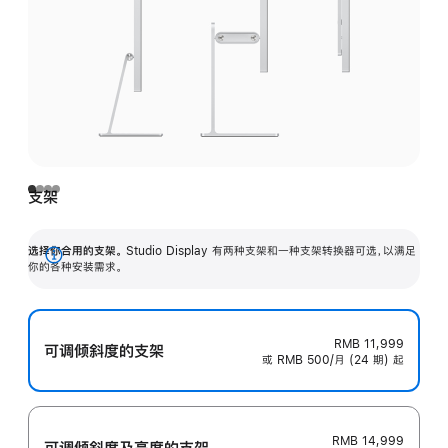
支架
选择你合用的支架。
Studio Display 有两种支架和一种支架转换器可选，以满足
展
你的各种安装需求。
开
RMB 11,999
可调倾斜度的支架
或 RMB 500/月 (24 期) 起
RMB 14,999
可调倾斜度及高‍度的支‍架