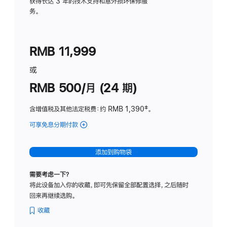
务
获得长达 3 年的技术支持和意外损坏保修服
务。
计
划
(适
RMB 11,999
用
于
或
Studio
RMB 500/月 (24 期)
Display
含增值税及其他法定税费
：约 RMB 1,390
脚
‡。
注
可享免息分期付款
(Studio
Display
-
添加到购物袋
标
准
需要考虑一下？
玻
将此设备加入你的收藏，即可先保留全部配置选择，之后随时
璃
回来再继续选购。
面
板
收藏
-