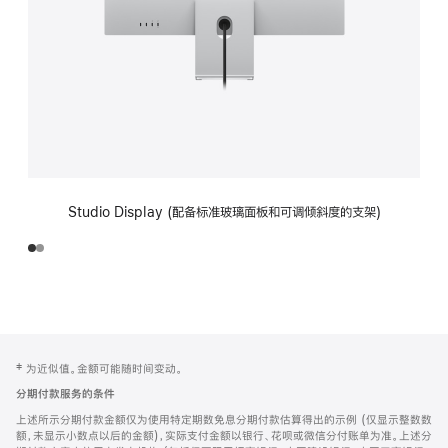
Studio Display (配备标准玻璃面板和可调倾斜度的支架)
网
脚
‡ 为近似值。金额可能随时间变动。
注
页
分期付款服务的条件
页
上述所示分期付款金额仅为使用特定期数免息分期付款估算得出的示例 (仅显示整数数
脚
额，未显示小数点以后的金额)，实际支付金额以银行、花呗或微信分付账单为准。上述分