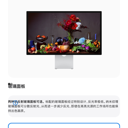
玻璃面板
两种抗反射玻璃面板可选。
标配的玻璃面板经过特别设计，反光率极低。纳米纹理
展
玻璃面板可分散反射光，从而进一步减少反光，即使在高亮光源的工作场所也能保
持出色画质。
开