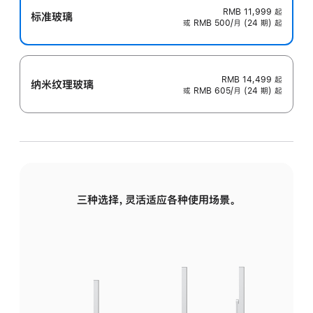
RMB 11,999
起
标准玻璃
或 RMB 500/月 (24 期) 起
RMB 14,499
起
纳米纹理玻璃
或 RMB 605/月 (24 期) 起
三种选择，灵活适应各种使用场景。
标