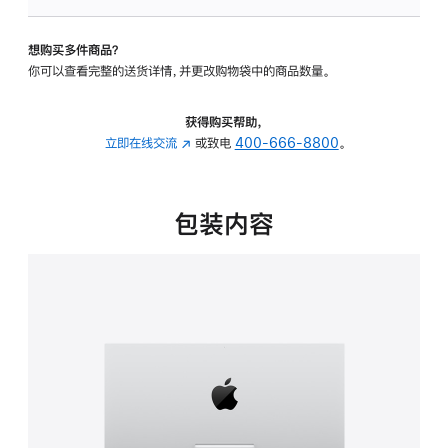
可
调
想购买多件商品？
倾
你可以查看完整的送货详情，并更改购物袋中的商品数量。
斜
度
的
获得购买帮助，
支
立即在线交流
(在
或致电
400-666-8800
。
架
新
的
窗
分
口
包装内容
期
中
付
打
款
开)
选
项)