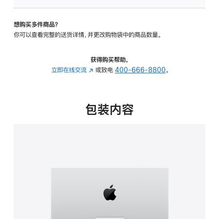
可
调
想购买多件商品？
倾
你可以查看完整的送货详情，并更改购物袋中的商品数量。
斜
度
的
获得购买帮助，
支
立即在线交流
(在
或致电
400-666-8800
。
架
新
的
窗
分
口
包装内容
期
中
付
打
款
开)
选
项)