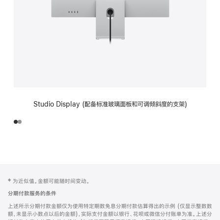
Studio Display (配备标准玻璃面板和可调倾斜度的支架)
网
脚
‡ 为近似值。金额可能随时间变动。
注
页
分期付款服务的条件
页
上述所示分期付款金额仅为使用特定期数免息分期付款估算得出的示例 (仅显示整数数
脚
额，未显示小数点以后的金额)，实际支付金额以银行、花呗或微信分付账单为准。上述分