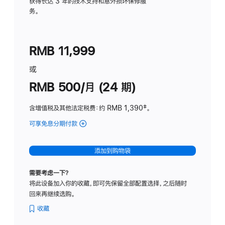
务
获得长达 3 年的技术支持和意外损坏保修服
务。
计
划
(适
RMB 11,999
用
于
或
Studio
RMB 500/月 (24 期)
Display
含增值税及其他法定税费
：约 RMB 1,390
脚
‡。
注
可享免息分期付款
(Studio
Display
-
添加到购物袋
标
准
需要考虑一下？
玻
将此设备加入你的收藏，即可先保留全部配置选择，之后随时
璃
回来再继续选购。
面
板
收藏
-