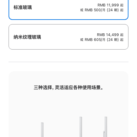
RMB 11,999
起
标准玻璃
或 RMB 500/月 (24 期) 起
RMB 14,499
起
纳米纹理玻璃
或 RMB 605/月 (24 期) 起
三种选择，灵活适应各种使用场景。
标