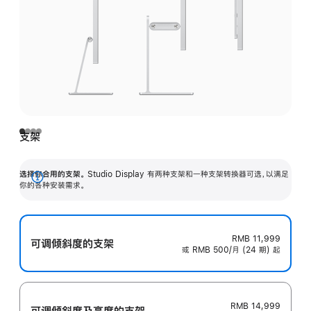
支架
选择你合用的支架。
Studio Display 有两种支架和一种支架转换器可选，以满足
展
你的各种安装需求。
开
RMB 11,999
可调倾斜度的支架
或 RMB 500/月 (24 期) 起
RMB 14,999
可调倾斜度及高‍度的支‍架