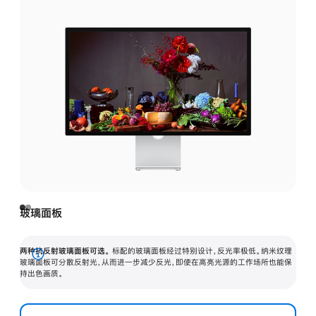
玻璃面板
两种抗反射玻璃面板可选。
标配的玻璃面板经过特别设计，反光率极低。纳米纹理
展
玻璃面板可分散反射光，从而进一步减少反光，即使在高亮光源的工作场所也能保
持出色画质。
开