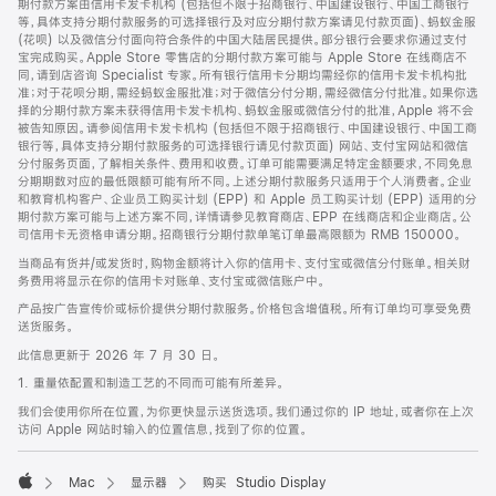
期付款方案由信用卡发卡机构 (包括但不限于招商银行、中国建设银行、中国工商银行
等，具体支持分期付款服务的可选择银行及对应分期付款方案请见付款页面)、蚂蚁金服
(花呗) 以及微信分付面向符合条件的中国大陆居民提供。部分银行会要求你通过支付
宝完成购买。Apple Store 零售店的分期付款方案可能与 Apple Store 在线商店不
同，请到店咨询 Specialist 专家。所有银行信用卡分期均需经你的信用卡发卡机构批
准；对于花呗分期，需经蚂蚁金服批准；对于微信分付分期，需经微信分付批准。如果你选
择的分期付款方案未获得信用卡发卡机构、蚂蚁金服或微信分付的批准，Apple 将不会
被告知原因。请参阅信用卡发卡机构 (包括但不限于招商银行、中国建设银行、中国工商
银行等，具体支持分期付款服务的可选择银行请见付款页面) 网站、支付宝网站和微信
分付服务页面，了解相关条件、费用和收费。订单可能需要满足特定金额要求，不同免息
分期期数对应的最低限额可能有所不同。上述分期付款服务只适用于个人消费者。企业
和教育机构客户、企业员工购买计划 (EPP) 和 Apple 员工购买计划 (EPP) 适用的分
期付款方案可能与上述方案不同，详情请参见教育商店、EPP 在线商店和企业商店。公
司信用卡无资格申请分期。招商银行分期付款单笔订单最高限额为 RMB 150000。
当商品有货并/或发货时，购物金额将计入你的信用卡、支付宝或微信分付账单。相关财
务费用将显示在你的信用卡对账单、支付宝或微信账户中。
产品按广告宣传价或标价提供分期付款服务。价格包含增值税。所有订单均可享受免费
送货服务。
此信息更新于 2026 年 7 月 30 日。
1. 重量依配置和制造工艺的不同而可能有所差异。
我们会使用你所在位置，为你更快显示送货选项。我们通过你的 IP 地址，或者你在上次
访问 Apple 网站时输入的位置信息，找到了你的位置。
Mac
显示器
购买 Studio Display