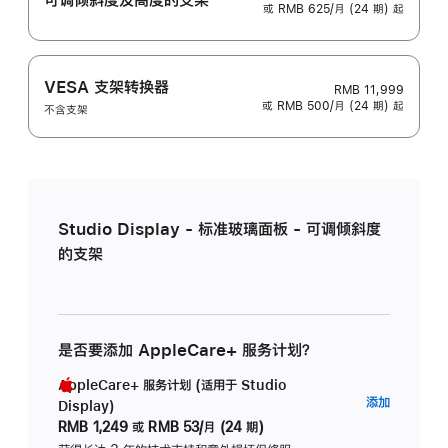
或 RMB 625/月 (24 期) 起
VESA 支架转换器
RMB 11,999
或 RMB 500/月 (24 期) 起
不含支架
Studio Display - 标准玻璃面板 - 可调倾斜度
的支架
是否要添加 AppleCare+ 服务计划？
AppleCare+ 服务计划 (适用于 Studio
AppleC
添加
Display)
服
RMB 1,249
或
RMB 53/月 (24 期)