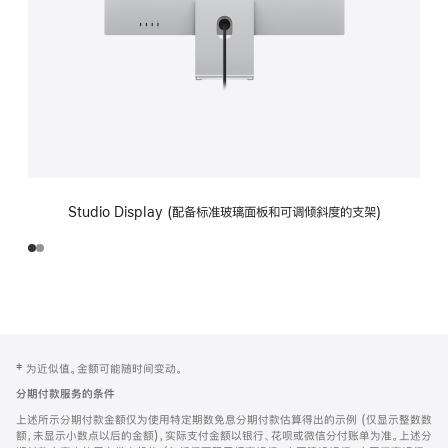
Studio Display (配备标准玻璃面板和可调倾斜度的支架)
网
脚
‡ 为近似值。金额可能随时间变动。
注
页
分期付款服务的条件
页
上述所示分期付款金额仅为使用特定期数免息分期付款估算得出的示例 (仅显示整数数
脚
额，未显示小数点以后的金额)，实际支付金额以银行、花呗或微信分付账单为准。上述分