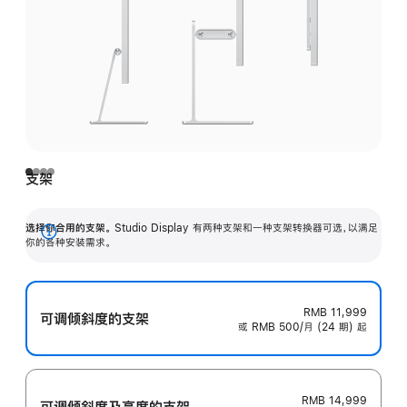
支架
选择你合用的支架。
Studio Display 有两种支架和一种支架转换器可选，以满足
展
你的各种安装需求。
开
RMB 11,999
可调倾斜度的支架
或 RMB 500/月 (24 期) 起
RMB 14,999
可调倾斜度及高‍度的支‍架