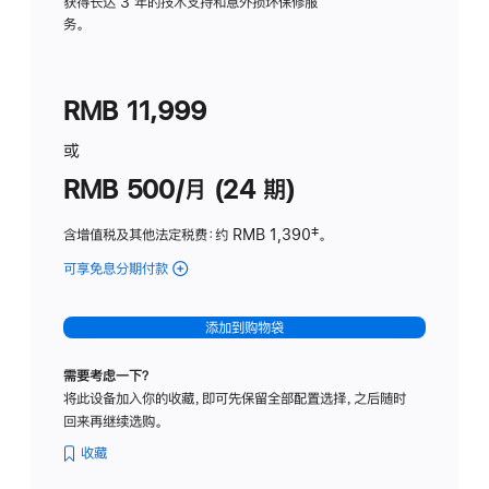
务
获得长达 3 年的技术支持和意外损坏保修服
务。
计
划
(适
RMB 11,999
用
于
或
Studio
RMB 500/月 (24 期)
Display
含增值税及其他法定税费
：约 RMB 1,390
脚
‡。
注
可享免息分期付款
(Studio
Display
-
添加到购物袋
标
准
需要考虑一下？
玻
将此设备加入你的收藏，即可先保留全部配置选择，之后随时
璃
回来再继续选购。
面
板
收藏
-