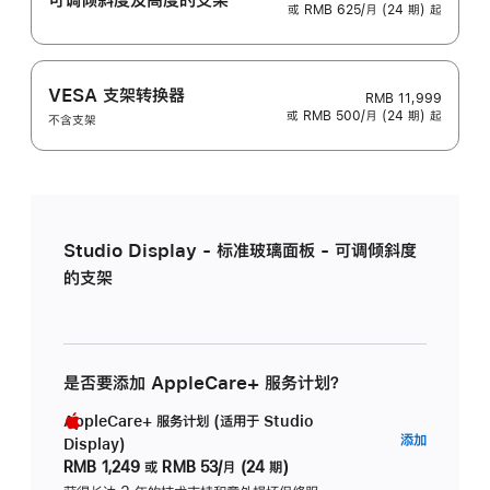
或 RMB 625/月 (24 期) 起
VESA 支架转换器
RMB 11,999
或 RMB 500/月 (24 期) 起
不含支架
Studio Display - 标准玻璃面板 - 可调倾斜度
的支架
是否要添加 AppleCare+ 服务计划？
AppleCare+ 服务计划 (适用于 Studio
AppleC
添加
Display)
服
RMB 1,249
或
RMB 53/月 (24 期)