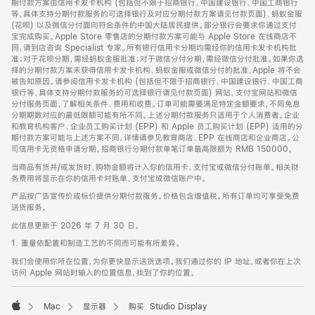
期付款方案由信用卡发卡机构 (包括但不限于招商银行、中国建设银行、中国工商银行
等，具体支持分期付款服务的可选择银行及对应分期付款方案请见付款页面)、蚂蚁金服
(花呗) 以及微信分付面向符合条件的中国大陆居民提供。部分银行会要求你通过支付
宝完成购买。Apple Store 零售店的分期付款方案可能与 Apple Store 在线商店不
同，请到店咨询 Specialist 专家。所有银行信用卡分期均需经你的信用卡发卡机构批
准；对于花呗分期，需经蚂蚁金服批准；对于微信分付分期，需经微信分付批准。如果你选
择的分期付款方案未获得信用卡发卡机构、蚂蚁金服或微信分付的批准，Apple 将不会
被告知原因。请参阅信用卡发卡机构 (包括但不限于招商银行、中国建设银行、中国工商
银行等，具体支持分期付款服务的可选择银行请见付款页面) 网站、支付宝网站和微信
分付服务页面，了解相关条件、费用和收费。订单可能需要满足特定金额要求，不同免息
分期期数对应的最低限额可能有所不同。上述分期付款服务只适用于个人消费者。企业
和教育机构客户、企业员工购买计划 (EPP) 和 Apple 员工购买计划 (EPP) 适用的分
期付款方案可能与上述方案不同，详情请参见教育商店、EPP 在线商店和企业商店。公
司信用卡无资格申请分期。招商银行分期付款单笔订单最高限额为 RMB 150000。
当商品有货并/或发货时，购物金额将计入你的信用卡、支付宝或微信分付账单。相关财
务费用将显示在你的信用卡对账单、支付宝或微信账户中。
产品按广告宣传价或标价提供分期付款服务。价格包含增值税。所有订单均可享受免费
送货服务。
此信息更新于 2026 年 7 月 30 日。
1. 重量依配置和制造工艺的不同而可能有所差异。
我们会使用你所在位置，为你更快显示送货选项。我们通过你的 IP 地址，或者你在上次
访问 Apple 网站时输入的位置信息，找到了你的位置。
Mac
显示器
购买 Studio Display