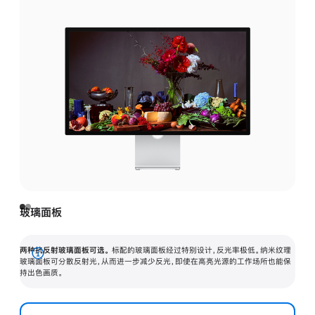
玻璃面板
两种抗反射玻璃面板可选。
标配的玻璃面板经过特别设计，反光率极低。纳米纹理
展
玻璃面板可分散反射光，从而进一步减少反光，即使在高亮光源的工作场所也能保
持出色画质。
开