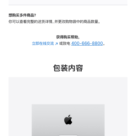
可
调
想购买多件商品？
倾
你可以查看完整的送货详情，并更改购物袋中的商品数量。
斜
度
的
获得购买帮助，
支
立即在线交流
(在
或致电
400-666-8800
。
架
新
的
窗
分
口
包装内容
期
中
付
打
款
开)
选
项)