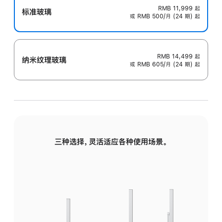
RMB 11,999
起
标准玻璃
或 RMB 500/月 (24 期) 起
RMB 14,499
起
纳米纹理玻璃
或 RMB 605/月 (24 期) 起
三种选择，灵活适应各种使用场景。
标