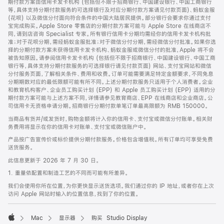
期付款方案由信用卡发卡机构 (包括但不限于招商银行、中国建设银行、中国工商银行
等，具体支持分期付款服务的可选择银行及对应分期付款方案请见付款页面)、蚂蚁金服
(花呗) 以及微信分付面向符合条件的中国大陆居民提供。部分银行会要求你通过支付
宝完成购买。Apple Store 零售店的分期付款方案可能与 Apple Store 在线商店不
同，请到店咨询 Specialist 专家。所有银行信用卡分期均需经你的信用卡发卡机构批
准；对于花呗分期，需经蚂蚁金服批准；对于微信分付分期，需经微信分付批准。如果你选
择的分期付款方案未获得信用卡发卡机构、蚂蚁金服或微信分付的批准，Apple 将不会
被告知原因。请参阅信用卡发卡机构 (包括但不限于招商银行、中国建设银行、中国工商
银行等，具体支持分期付款服务的可选择银行请见付款页面) 网站、支付宝网站和微信
分付服务页面，了解相关条件、费用和收费。订单可能需要满足特定金额要求，不同免息
分期期数对应的最低限额可能有所不同。上述分期付款服务只适用于个人消费者。企业
和教育机构客户、企业员工购买计划 (EPP) 和 Apple 员工购买计划 (EPP) 适用的分
期付款方案可能与上述方案不同，详情请参见教育商店、EPP 在线商店和企业商店。公
司信用卡无资格申请分期。招商银行分期付款单笔订单最高限额为 RMB 150000。
当商品有货并/或发货时，购物金额将计入你的信用卡、支付宝或微信分付账单。相关财
务费用将显示在你的信用卡对账单、支付宝或微信账户中。
产品按广告宣传价或标价提供分期付款服务。价格包含增值税。所有订单均可享受免费
送货服务。
此信息更新于 2026 年 7 月 30 日。
1. 重量依配置和制造工艺的不同而可能有所差异。
我们会使用你所在位置，为你更快显示送货选项。我们通过你的 IP 地址，或者你在上次
访问 Apple 网站时输入的位置信息，找到了你的位置。
Mac
显示器
购买 Studio Display