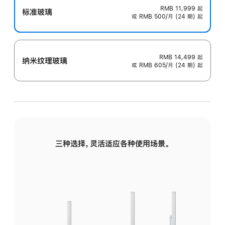
RMB 11,999
起
标准玻璃
或 RMB 500/月 (24 期) 起
RMB 14,499
起
纳米纹理玻璃
或 RMB 605/月 (24 期) 起
三种选择，灵活适应各种使用场景。
标