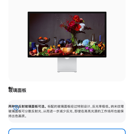
玻璃面板
两种抗反射玻璃面板可选。
标配的玻璃面板经过特别设计，反光率极低。纳米纹理
展
玻璃面板可分散反射光，从而进一步减少反光，即使在高亮光源的工作场所也能保
持出色画质。
开