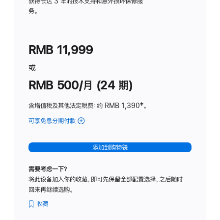
务
获得长达 3 年的技术支持和意外损坏保修服
务。
计
划
(适
RMB 11,999
用
于
或
Studio
RMB 500/月 (24 期)
Display
含增值税及其他法定税费
：约 RMB 1,390
脚
‡。
注
可享免息分期付款
(Studio
Display
-
添加到购物袋
标
准
需要考虑一下？
玻
将此设备加入你的收藏，即可先保留全部配置选择，之后随时
璃
回来再继续选购。
面
板
收藏
-