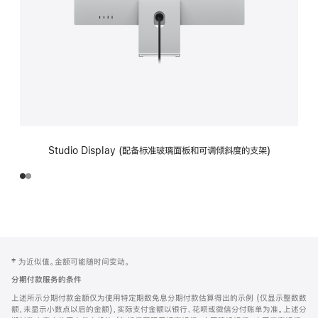
Studio Display (配备标准玻璃面板和可调倾斜度的支架)
网
脚
‡ 为近似值。金额可能随时间变动。
注
页
分期付款服务的条件
页
上述所示分期付款金额仅为使用特定期数免息分期付款估算得出的示例 (仅显示整数数
脚
额，未显示小数点以后的金额)，实际支付金额以银行、花呗或微信分付账单为准。上述分