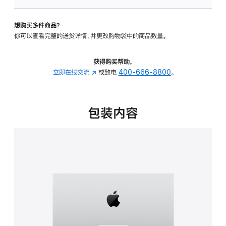
可
调
想购买多件商品？
倾
你可以查看完整的送货详情，并更改购物袋中的商品数量。
斜
度
的
获得购买帮助，
支
立即在线交流
(在
或致电
400-666-8800
。
架
新
的
窗
分
口
包装内容
期
中
付
打
款
开)
选
项)