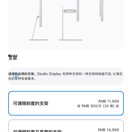
支架
选择你合用的支架。
Studio Display 有两种支架和一种支架转换器可选，以满足
展
你的各种安装需求。
开
RMB 11,999
可调倾斜度的支架
或 RMB 500/月 (24 期) 起
RMB 14,999
可调倾斜度及高‍度的支‍架