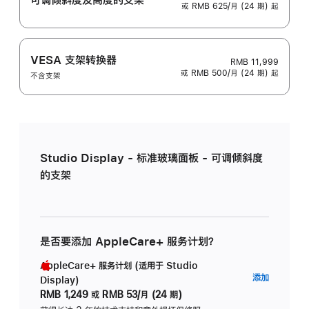
或 RMB 625/月 (24 期) 起
VESA 支架转换器
RMB 11,999
或 RMB 500/月 (24 期) 起
不含支架
Studio Display - 标准玻璃面板 - 可调倾斜度
的支架
是否要添加 AppleCare+ 服务计划？
AppleCare+ 服务计划 (适用于 Studio
AppleC
添加
Display)
服
RMB 1,249
或
RMB 53/月 (24 期)