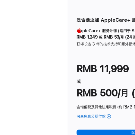
是否要添加 AppleCare+
AppleCare+ 服务计划 (适用于 Stu
RMB 1,249
或
RMB 53/月 (24 
获得长达 3 年的技术支持和意外损
RMB 11,999
或
RMB 500/月 (
含增值税及其他法定税费
：约 RMB 
可享免息分期付款
(Studio
Display
-
添