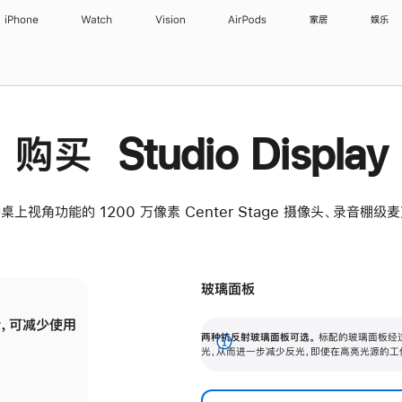
iPhone
Watch
Vision
AirPods
家居
娱乐
购买 Studio Display
桌上视角功能的 1200 万像素 Center Stage 摄像头、录音棚
玻璃面板
，可减少使用
纳米纹理玻璃面板可进一步减少反光，即使在
两种抗反射玻璃面板可选。
标配的玻璃面板经
。
有高亮光源的场所使用，也能保持出色画质。
展
光，从而进一步减少反光，即使在高亮光源的工
开