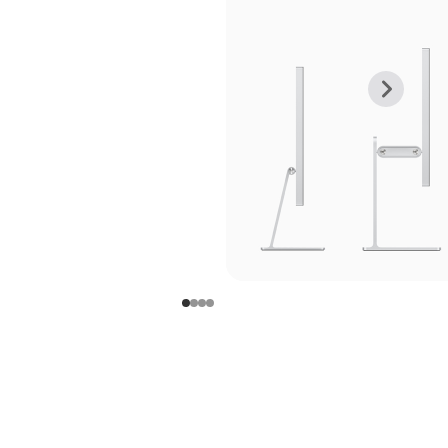
上
下
一
一
张
张
图
图
库
库
图
图
片
片
-
-
支
支
架
架