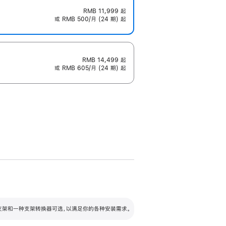
RMB 11,999
起
或 RMB 500/月 (24 期) 起
RMB 14,499
起
或 RMB 605/月 (24 期) 起
配可调倾斜度及高度的支架，额外增加 105
VESA 支架转换器
 有两种支架和一种支架转换器可选，以满足你的各种安装需求。
毫米的高度调节范围。
容的支架 (未随附)