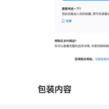
标
准
需要考虑一下？
玻
将此设备加入你的收藏，即可先保留
璃
面
收藏
板
-
可
想购买多件商品？
调
你可以查看完整的送货详情，并更改购物袋
倾
斜
度
获得购买帮助，
立即在线
的
支
架
的
分
包装内容
期
付
款
选
项)