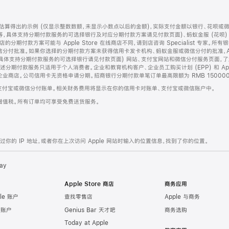
算得出的示例 (仅显示整数数额，未显示小数点以后的金额)，实际支付金额以银行、花呗或
等，具体支持分期付款服务的可选择银行及对应分期付款方案请见付款页面)、蚂蚁金服 (花呗
售店的分期付款方案可能与 Apple Store 在线商店不同，请到店咨询 Specialist 专
分付批准。如果你选择的分期付款方案未获得信用卡发卡机构、蚂蚁金服或微信分付的批准，Ap
具体支持分期付款服务的可选择银行请见付款页面) 网站、支付宝网站和微信分付服务页面，
期付款服务只适用于个人消费者。企业和教育机构客户、企业员工购买计划 (EPP) 和 Appl
企业商店。公司信用卡无资格申请分期。招商银行分期付款单笔订单最高限额为 RMB 150000
支付宝或微信分付账单。相关财务费用将显示在你的信用卡对账单、支付宝或微信账户中。
增值税。所有订单均可享受免费送货服务。
的 IP 地址，或者你在上次访问 Apple 网站时输入的位置信息，找到了你的位置。
ay
Apple Store 商店
商务应用
le 账户
查找零售店
Apple 与商务
e 账户
Genius Bar 天才吧
商务选购
Today at Apple