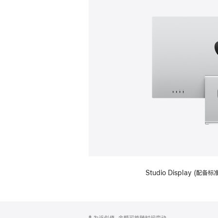
Studio Display (
网
脚