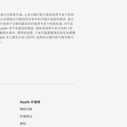
微信分付账单为准。上述分期付款方案由信用卡发卡机构
) 以及微信分付面向符合条件的中国大陆居民提供。部分
家。所有银行信用卡分期均需经你的信用卡发卡机构批准；对于花
ple 将不会被告知原因。请参阅信用卡发卡机构 (包
了解相关条件、费用和收费。订单可能需要满足特定金额要
e 员工购买计划 (EPP) 适用的分期付款方案可能与
。
Apple 价值观
辅助功能
环境责任
隐私