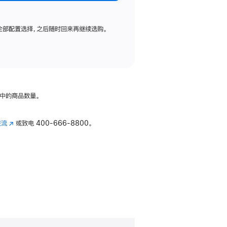
全部配置选择，之后随时回来再继续选购。
中的商品数量。
交流
(在
或致电
400-666-8800。
新
窗
口
中
打
开)