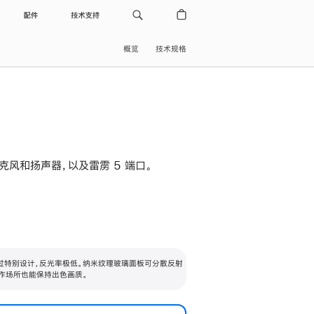
配件
技术支持
概览
技术规格
级麦克风和扬声器，以及雷雳 5 端口。
过特别设计，反光率极低。纳米纹理玻璃面板可分散反射
作场所也能保持出色画质。