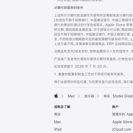
‡ 为近似值。金额可能随时间变动。
注
页
分期付款服务的条件
页
上述所示分期付款金额仅为使用特定期数免息分期付款估
脚
(包括但不限于招商银行、中国建设银行、中国工商银行
银行会要求你通过支付宝完成购买。Apple Store 零
呗分期，需经蚂蚁金服批准；对于微信分付分期，需经微信
括但不限于招商银行、中国建设银行、中国工商银行等，
求，不同免息分期期数对应的最低限额可能有所不同。上述分
上述方案不同，详情请参见教育商店、EPP 在线商店和
当商品有货并/或发货时，购物金额将计入你的信用卡、
产品按广告宣传价或标价提供分期付款服务。价格包含
此信息更新于 2026 年 7 月 30 日。
1. 重量依配置和制造工艺的不同而可能有所差异。
我们会使用你所在位置，为你更快显示送货选项。我们通过你
Mac
显示器
购买 Studio Displ
Apple
选购及了解
账户
商店
管理你的 App
Mac
Apple Stor
iPad
iCloud.com