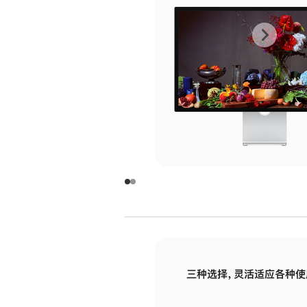
上
下
一
一
张
张
图
图
库
库
图
图
片
片
-
-
玻
玻
璃
璃
三种选择，灵活适应各种使
面
面
板
板