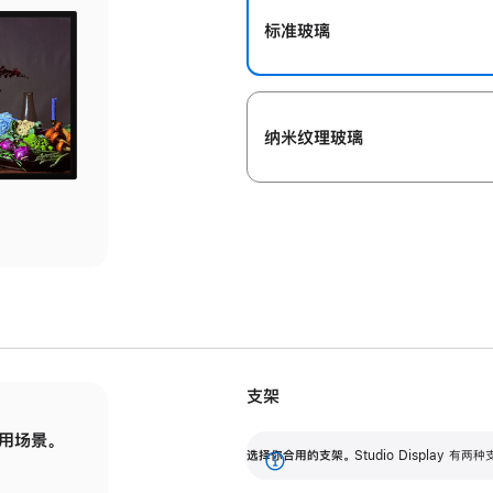
标准玻璃
纳米纹理玻璃
支架
用场景。
标配可调倾斜度的支架，提供 30 度的倾斜度
选
选择你合用的支架。
Studio Display
调节范围。
展