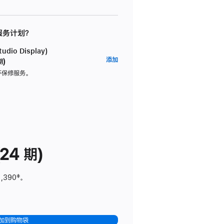
 服务计划？
dio Display)
AppleCare+
添加
期)
服
坏保修服务。
务
计
划
(适
用
于
24 期)
Studio
Display)
1,390
脚
‡。
注
加到购物袋