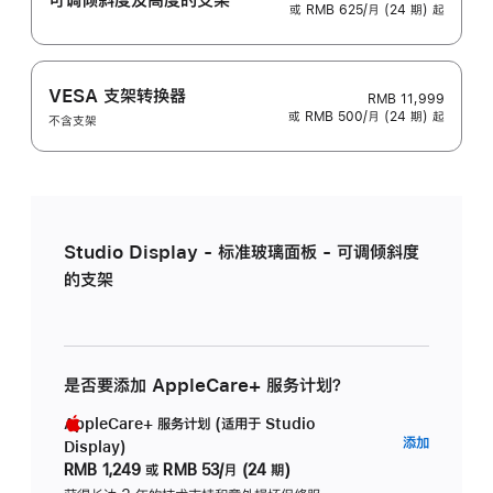
或 RMB 625/月 (24 期) 起
VESA 支架转换器
RMB 11,999
或 RMB 500/月 (24 期) 起
不含支架
Studio Display - 标准玻璃面板 - 可调倾斜度
的支架
是否要添加 AppleCare+ 服务计划？
AppleCare+ 服务计划 (适用于 Studio
AppleC
添加
Display)
服
RMB 1,249
或
RMB 53/月 (24 期)