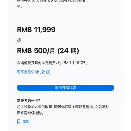
务
获得长达 3 年的技术支持和意外损坏保修服
务。
计
划
(适
RMB 11,999
用
于
或
Studio
RMB 500/月 (24 期)
Display
含增值税及其他法定税费
：约 RMB 1,390
脚
‡。
注
可享免息分期付款
(Studio
Display
-
添加到购物袋
标
准
需要考虑一下？
玻
将此设备加入你的收藏，即可先保留全部配置选择，之后随时
璃
回来再继续选购。
面
板
收藏
-