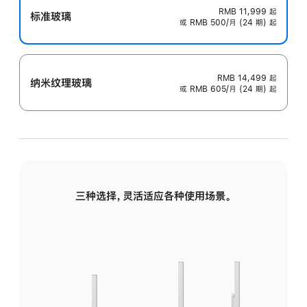
RMB 11,999
起
标准玻璃
或 RMB 500/月 (24 期) 起
RMB 14,499
起
纳米纹理玻璃
或 RMB 605/月 (24 期) 起
三种选择，灵活适应各种使用场景。
标