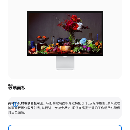
玻璃面板
两种抗反射玻璃面板可选。
标配的玻璃面板经过特别设计，反光率极低。纳米纹理
展
玻璃面板可分散反射光，从而进一步减少反光，即使在高亮光源的工作场所也能保
持出色画质。
开