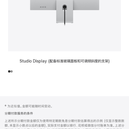
Studio Display (配备标准玻璃面板和可调倾斜度的支架)
网
脚
‡ 为近似值。金额可能随时间变动。
注
页
分期付款服务的条件
页
上述所示分期付款金额仅为使用特定期数免息分期付款估算得出的示例 (仅显示整数数
脚
额，未显示小数点以后的金额)，实际支付金额以银行、花呗或微信分付账单为准。上述分