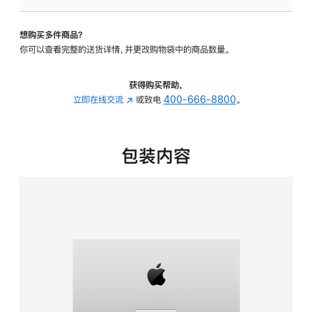
可
调
想购买多件商品？
倾
你可以查看完整的送货详情，并更改购物袋中的商品数量。
斜
度
的
获得购买帮助，
支
立即在线交流
(在
或致电
400-666-8800
。
架
新
的
窗
分
口
包装内容
期
中
付
打
款
开)
选
项)