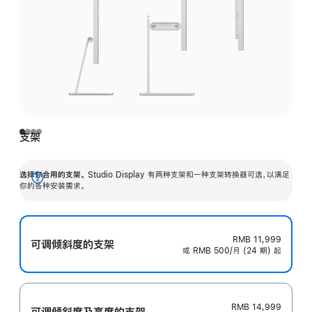
支架
选择你合用的支架。
Studio Display 有两种支架和一种支架转换器可选，以满足
展
你的各种安装需求。
开
RMB 11,999
可调倾斜度的支架
或 RMB 500/月 (24 期) 起
RMB 14,999
可调倾斜度及高‍度的支‍架