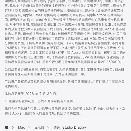
期付款方案由信用卡发卡机构 (包括但不限于招商银行、中国建设银行、中国工商银行
等，具体支持分期付款服务的可选择银行及对应分期付款方案请见付款页面)、蚂蚁金服
(花呗) 以及微信分付面向符合条件的中国大陆居民提供。部分银行会要求你通过支付
宝完成购买。Apple Store 零售店的分期付款方案可能与 Apple Store 在线商店不
同，请到店咨询 Specialist 专家。所有银行信用卡分期均需经你的信用卡发卡机构批
准；对于花呗分期，需经蚂蚁金服批准；对于微信分付分期，需经微信分付批准。如果你选
择的分期付款方案未获得信用卡发卡机构、蚂蚁金服或微信分付的批准，Apple 将不会
被告知原因。请参阅信用卡发卡机构 (包括但不限于招商银行、中国建设银行、中国工商
银行等，具体支持分期付款服务的可选择银行请见付款页面) 网站、支付宝网站和微信
分付服务页面，了解相关条件、费用和收费。订单可能需要满足特定金额要求，不同免息
分期期数对应的最低限额可能有所不同。上述分期付款服务只适用于个人消费者。企业
和教育机构客户、企业员工购买计划 (EPP) 和 Apple 员工购买计划 (EPP) 适用的分
期付款方案可能与上述方案不同，详情请参见教育商店、EPP 在线商店和企业商店。公
司信用卡无资格申请分期。招商银行分期付款单笔订单最高限额为 RMB 150000。
当商品有货并/或发货时，购物金额将计入你的信用卡、支付宝或微信分付账单。相关财
务费用将显示在你的信用卡对账单、支付宝或微信账户中。
产品按广告宣传价或标价提供分期付款服务。价格包含增值税。所有订单均可享受免费
送货服务。
此信息更新于 2026 年 7 月 30 日。
1. 重量依配置和制造工艺的不同而可能有所差异。
我们会使用你所在位置，为你更快显示送货选项。我们通过你的 IP 地址，或者你在上次
访问 Apple 网站时输入的位置信息，找到了你的位置。
Mac
显示器
购买 Studio Display