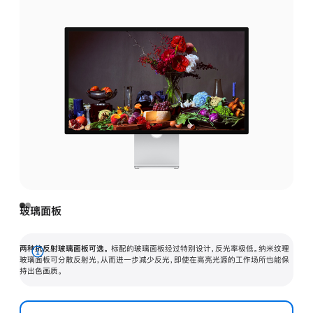
玻璃面板
两种抗反射玻璃面板可选。
标配的玻璃面板经过特别设计，反光率极低。纳米纹理
展
玻璃面板可分散反射光，从而进一步减少反光，即使在高亮光源的工作场所也能保
持出色画质。
开