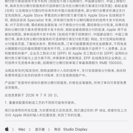
期付款方案由信用卡发卡机构 (包括但不限于招商银行、中国建设银行、中国工商银行
等，具体支持分期付款服务的可选择银行及对应分期付款方案请见付款页面)、蚂蚁金服
(花呗) 以及微信分付面向符合条件的中国大陆居民提供。部分银行会要求你通过支付
宝完成购买。Apple Store 零售店的分期付款方案可能与 Apple Store 在线商店不
同，请到店咨询 Specialist 专家。所有银行信用卡分期均需经你的信用卡发卡机构批
准；对于花呗分期，需经蚂蚁金服批准；对于微信分付分期，需经微信分付批准。如果你选
择的分期付款方案未获得信用卡发卡机构、蚂蚁金服或微信分付的批准，Apple 将不会
被告知原因。请参阅信用卡发卡机构 (包括但不限于招商银行、中国建设银行、中国工商
银行等，具体支持分期付款服务的可选择银行请见付款页面) 网站、支付宝网站和微信
分付服务页面，了解相关条件、费用和收费。订单可能需要满足特定金额要求，不同免息
分期期数对应的最低限额可能有所不同。上述分期付款服务只适用于个人消费者。企业
和教育机构客户、企业员工购买计划 (EPP) 和 Apple 员工购买计划 (EPP) 适用的分
期付款方案可能与上述方案不同，详情请参见教育商店、EPP 在线商店和企业商店。公
司信用卡无资格申请分期。招商银行分期付款单笔订单最高限额为 RMB 150000。
当商品有货并/或发货时，购物金额将计入你的信用卡、支付宝或微信分付账单。相关财
务费用将显示在你的信用卡对账单、支付宝或微信账户中。
产品按广告宣传价或标价提供分期付款服务。价格包含增值税。所有订单均可享受免费
送货服务。
此信息更新于 2026 年 7 月 30 日。
1. 重量依配置和制造工艺的不同而可能有所差异。
我们会使用你所在位置，为你更快显示送货选项。我们通过你的 IP 地址，或者你在上次
访问 Apple 网站时输入的位置信息，找到了你的位置。
Mac
显示器
购买 Studio Display