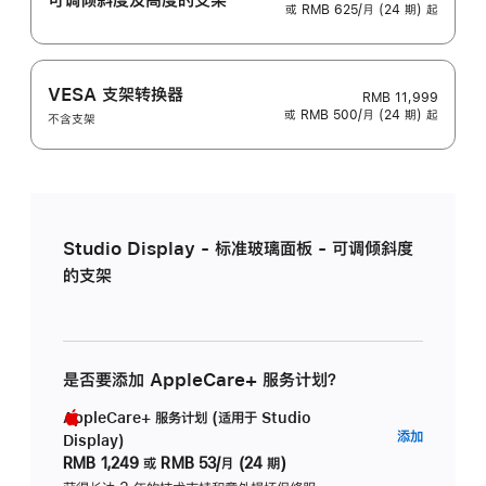
或 RMB 625/月 (24 期) 起
VESA 支架转换器
RMB 11,999
或 RMB 500/月 (24 期) 起
不含支架
Studio Display - 标准玻璃面板 - 可调倾斜度
的支架
是否要添加 AppleCare+ 服务计划？
AppleCare+ 服务计划 (适用于 Studio
AppleC
添加
Display)
服
RMB 1,249
或
RMB 53/月 (24 期)