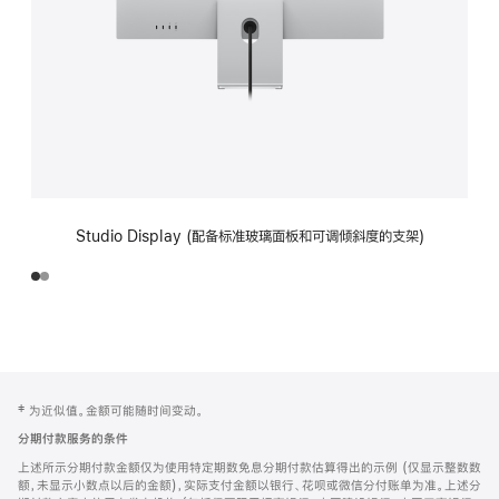
Studio Display (配备标准玻璃面板和可调倾斜度的支架)
网
脚
‡ 为近似值。金额可能随时间变动。
注
页
分期付款服务的条件
页
上述所示分期付款金额仅为使用特定期数免息分期付款估算得出的示例 (仅显示整数数
脚
额，未显示小数点以后的金额)，实际支付金额以银行、花呗或微信分付账单为准。上述分