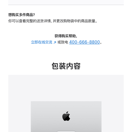
可
调
想购买多件商品？
倾
你可以查看完整的送货详情，并更改购物袋中的商品数量。
斜
度
的
获得购买帮助，
支
立即在线交流
(在
或致电
400-666-8800
。
架
新
的
窗
分
口
包装内容
期
中
付
打
款
开)
选
项)