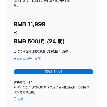
务
获得长达 3 年的技术支持和意外损坏保修服
务。
计
划
(适
RMB 11,999
用
于
或
Studio
RMB 500/月 (24 期)
Display
含增值税及其他法定税费
：约 RMB 1,390
脚
‡。
注
可享免息分期付款
(Studio
Display
-
添加到购物袋
标
准
需要考虑一下？
玻
将此设备加入你的收藏，即可先保留全部配置选择，之后随时
璃
回来再继续选购。
面
板
收藏
-