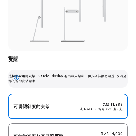
支架
选择你合用的支架。
Studio Display 有两种支架和一种支架转换器可选，以满足
展
你的各种安装需求。
开
RMB 11,999
可调倾斜度的支架
或 RMB 500/月 (24 期) 起
RMB 14,999
可调倾斜度及高‍度的支‍架