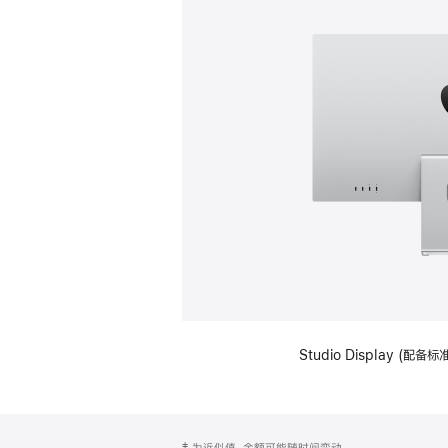
Studio Display (
网
脚