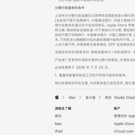
‡ 为近似值。金额可能随时间变动。
注
页
分期付款服务的条件
页
上述所示分期付款金额仅为使用特定期数免息分期付款估
脚
(包括但不限于招商银行、中国建设银行、中国工商银行
银行会要求你通过支付宝完成购买。Apple Store 零
呗分期，需经蚂蚁金服批准；对于微信分付分期，需经微信
括但不限于招商银行、中国建设银行、中国工商银行等，
求，不同免息分期期数对应的最低限额可能有所不同。上述分
上述方案不同，详情请参见教育商店、EPP 在线商店和
当商品有货并/或发货时，购物金额将计入你的信用卡、
产品按广告宣传价或标价提供分期付款服务。价格包含
此信息更新于 2026 年 7 月 30 日。
1. 重量依配置和制造工艺的不同而可能有所差异。
我们会使用你所在位置，为你更快显示送货选项。我们通过你
Mac
显示器
购买 Studio Displ
Apple
选购及了解
账户
商店
管理你的 App
Mac
Apple Stor
iPad
iCloud.com