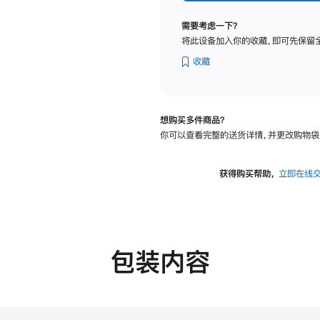
标
准
需要考虑一下？
玻
将此设备加入你的收藏，即可先保留
璃
面
收藏
板
-
可
想购买多件商品？
调
你可以查看完整的送货详情，并更改购物袋
倾
斜
度
获得购买帮助，
立即在线
的
支
架
的
分
包装内容
期
付
款
选
项)