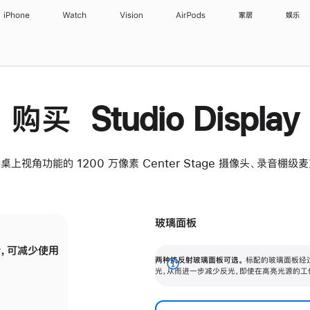
iPhone
Watch
Vision
AirPods
家居
娱乐
购买 Studio Display
桌上视角功能的 1200 万像素 Center Stage 摄像头、录音棚
玻璃面板
，可减少使用
纳米纹理玻璃面板可进一步减少反光，即使在
两种抗反射玻璃面板可选。
标配的玻璃面板经
。
有高亮光源的场所使用，也能保持出色画质。
展
光，从而进一步减少反光，即使在高亮光源的工
开