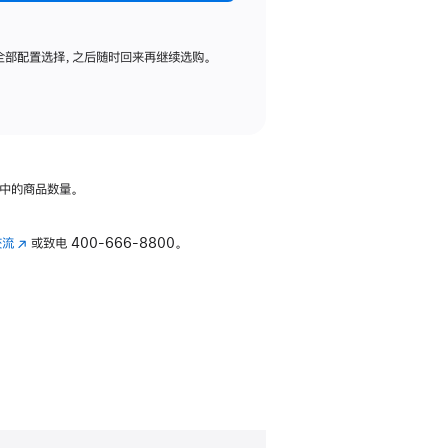
全部配置选择，之后随时回来再继续选购。
中的商品数量。
交流
(在
或致电
400-666-8800。
新
窗
口
中
打
开)