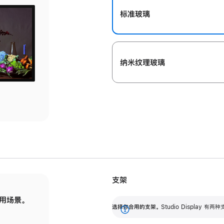
标准玻璃
纳米纹理玻璃
支架
用场景。
标配可调倾斜度的支架，提供 30 度的倾斜度
选
选择你合用的支架。
Studio Display
调节范围。
展