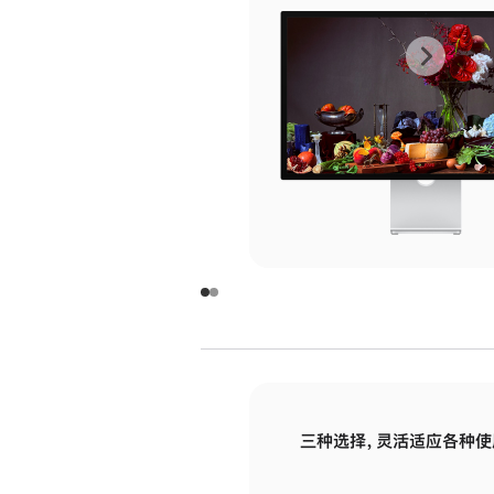
上
下
一
一
张
张
图
图
库
库
图
图
片
片
-
-
玻
玻
璃
璃
三种选择，灵活适应各种使
面
面
板
板