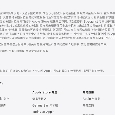
算得出的示例 (仅显示整数数额，未显示小数点以后的金额)，实际支付金额以银行、花呗或
等，具体支持分期付款服务的可选择银行及对应分期付款方案请见付款页面)、蚂蚁金服 (花呗
售店的分期付款方案可能与 Apple Store 在线商店不同，请到店咨询 Specialist 专
分付批准。如果你选择的分期付款方案未获得信用卡发卡机构、蚂蚁金服或微信分付的批准，Ap
具体支持分期付款服务的可选择银行请见付款页面) 网站、支付宝网站和微信分付服务页面，
期付款服务只适用于个人消费者。企业和教育机构客户、企业员工购买计划 (EPP) 和 Appl
企业商店。公司信用卡无资格申请分期。招商银行分期付款单笔订单最高限额为 RMB 150000
支付宝或微信分付账单。相关财务费用将显示在你的信用卡对账单、支付宝或微信账户中。
增值税。所有订单均可享受免费送货服务。
的 IP 地址，或者你在上次访问 Apple 网站时输入的位置信息，找到了你的位置。
ay
Apple Store 商店
商务应用
le 账户
查找零售店
Apple 与商务
e 账户
Genius Bar 天才吧
商务选购
Today at Apple