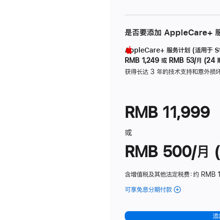
是否要添加 AppleCare+
AppleCare+ 服务计划 (适用于 Stu
RMB 1,249
或
RMB 53/月 (24 
获得长达 3 年的技术支持和意外损
RMB 11,999
或
RMB 500/月 (
含增值税及其他法定税费
：约 RMB 
可享免息分期付款
(Studio
Display
-
添