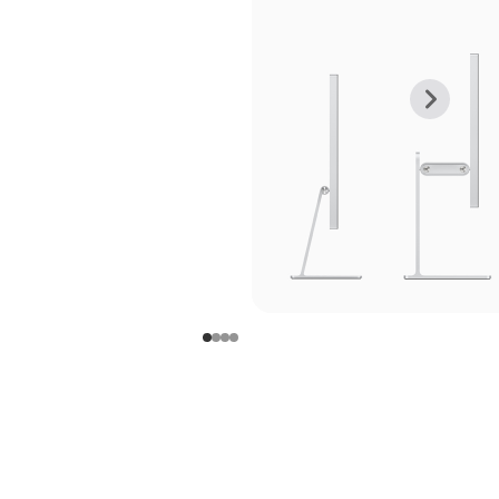
上
下
一
一
张
张
图
图
库
库
图
图
片
片
-
-
支
支
架
架