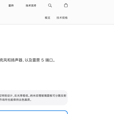
配件
技术支持
概览
技术规格
级麦克风和扬声器，以及雷雳 5 端口。
过特别设计，反光率极低。纳米纹理玻璃面板可分散反射
作场所也能保持出色画质。