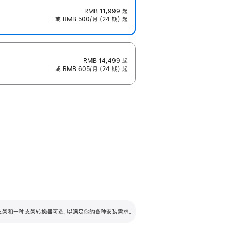
RMB 11,999
起
或 RMB 500/月 (24 期) 起
RMB 14,499
起
或 RMB 605/月 (24 期) 起
配可调倾斜度及高度的支架，额外增加 105
VESA 支架转换器
 有两种支架和一种支架转换器可选，以满足你的各种安装需求。
毫米的高度调节范围。
容的支架 (未随附)