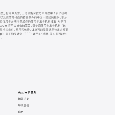
微信分付账单为准。上述分期付款方案由信用卡发卡机构
) 以及微信分付面向符合条件的中国大陆居民提供。部分
家。所有银行信用卡分期均需经你的信用卡发卡机构批准；对于花
ple 将不会被告知原因。请参阅信用卡发卡机构 (包
了解相关条件、费用和收费。订单可能需要满足特定金额要
e 员工购买计划 (EPP) 适用的分期付款方案可能与
。
Apple 价值观
辅助功能
环境责任
隐私