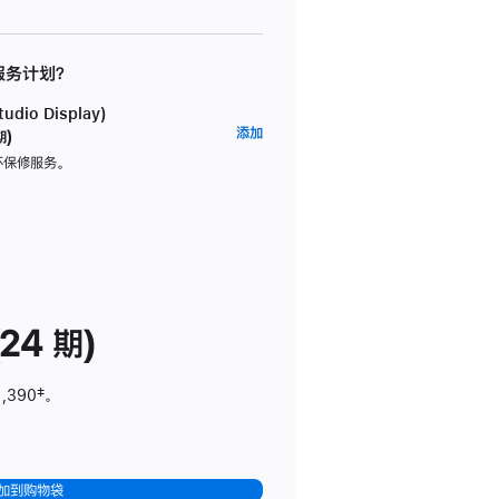
 服务计划？
dio Display)
AppleCare+
添加
期)
服
坏保修服务。
务
计
划
(适
用
于
24 期)
Studio
Display)
1,390
脚
‡。
注
加到购物袋