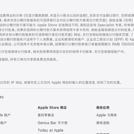
算得出的示例 (仅显示整数数额，未显示小数点以后的金额)，实际支付金额以银行、花呗或
等，具体支持分期付款服务的可选择银行及对应分期付款方案请见付款页面)、蚂蚁金服 (花呗
售店的分期付款方案可能与 Apple Store 在线商店不同，请到店咨询 Specialist 专
分付批准。如果你选择的分期付款方案未获得信用卡发卡机构、蚂蚁金服或微信分付的批准，Ap
具体支持分期付款服务的可选择银行请见付款页面) 网站、支付宝网站和微信分付服务页面，
期付款服务只适用于个人消费者。企业和教育机构客户、企业员工购买计划 (EPP) 和 Appl
企业商店。公司信用卡无资格申请分期。招商银行分期付款单笔订单最高限额为 RMB 150000
支付宝或微信分付账单。相关财务费用将显示在你的信用卡对账单、支付宝或微信账户中。
增值税。所有订单均可享受免费送货服务。
的 IP 地址，或者你在上次访问 Apple 网站时输入的位置信息，找到了你的位置。
ay
Apple Store 商店
商务应用
le 账户
查找零售店
Apple 与商务
e 账户
Genius Bar 天才吧
商务选购
Today at Apple