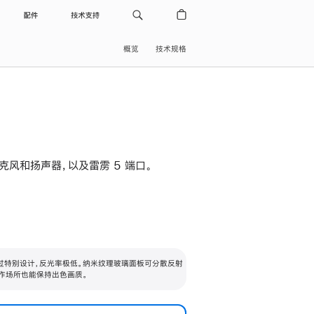
配件
技术支持
概览
技术规格
级麦克风和扬声器，以及雷雳 5 端口。
过特别设计，反光率极低。纳米纹理玻璃面板可分散反射
作场所也能保持出色画质。