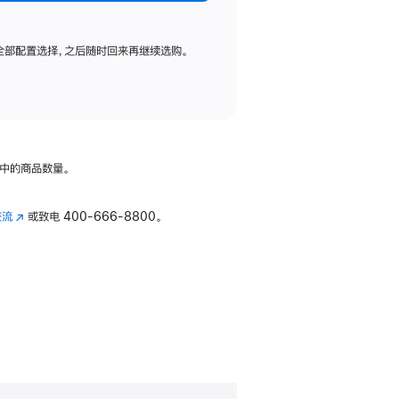
全部配置选择，之后随时回来再继续选购。
中的商品数量。
交流
(在
或致电
400-666-8800。
新
窗
口
中
打
开)