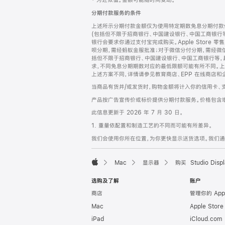
‡ 为近似值。金额可能随时间变动。
注
页
分期付款服务的条件
页
上述所示分期付款金额仅为使用特定期数免息分期付款估
脚
(包括但不限于招商银行、中国建设银行、中国工商银行
银行会要求你通过支付宝完成购买。Apple Store 零
呗分期，需经蚂蚁金服批准；对于微信分付分期，需经微信
括但不限于招商银行、中国建设银行、中国工商银行等，
求，不同免息分期期数对应的最低限额可能有所不同。上述分
上述方案不同，详情请参见教育商店、EPP 在线商店和
当商品有货并/或发货时，购物金额将计入你的信用卡、
产品按广告宣传价或标价提供分期付款服务。价格包含
此信息更新于 2026 年 7 月 30 日。
1. 重量依配置和制造工艺的不同而可能有所差异。
我们会使用你所在位置，为你更快显示送货选项。我们通过你
Mac
显示器
购买 Studio Displ
Apple
选购及了解
账户
商店
管理你的 App
Mac
Apple Stor
iPad
iCloud.com