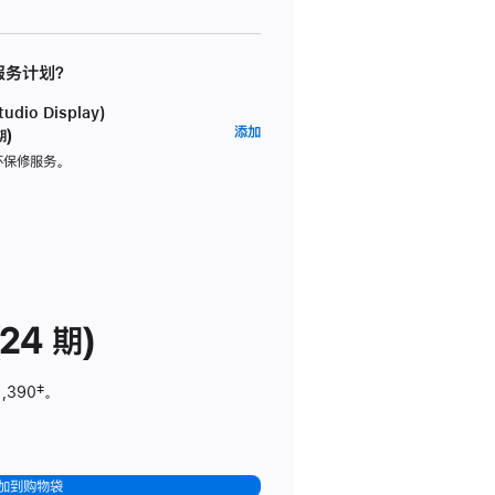
 服务计划？
dio Display)
AppleCare+
添加
期)
服
坏保修服务。
务
计
划
(适
用
于
24 期)
Studio
Display)
1,390
脚
‡。
注
加到购物袋