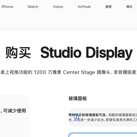
iPhone
Watch
Vision
AirPods
家居
娱乐
购买 Studio Display
桌上视角功能的 1200 万像素 Center Stage 摄像头、录音棚
玻璃面板
，可减少使用
纳米纹理玻璃面板可进一步减少反光，即使在
两种抗反射玻璃面板可选。
标配的玻璃面板经
。
有高亮光源的场所使用，也能保持出色画质。
展
光，从而进一步减少反光，即使在高亮光源的工
开