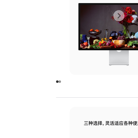
上
下
一
一
张
张
图
图
库
库
图
图
片
片
-
-
玻
玻
璃
璃
三种选择，灵活适应各种使
面
面
板
板