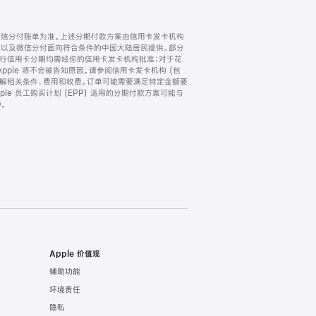
微信分付账单为准。上述分期付款方案由信用卡发卡机构
) 以及微信分付面向符合条件的中国大陆居民提供。部分
家。所有银行信用卡分期均需经你的信用卡发卡机构批准；对于花
ple 将不会被告知原因。请参阅信用卡发卡机构 (包
了解相关条件、费用和收费。订单可能需要满足特定金额要
e 员工购买计划 (EPP) 适用的分期付款方案可能与
。
Apple 价值观
辅助功能
环境责任
隐私