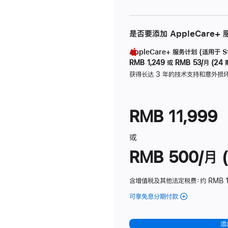
是否要添加 AppleCare+
AppleCare+ 服务计划 (适用于 Stu
RMB 1,249
或
RMB 53/月 (24 
获得长达 3 年的技术支持和意外损
RMB 11,999
或
RMB 500/月 (
含增值税及其他法定税费
：约 RMB 
可享免息分期付款
(Studio
Display
-
添