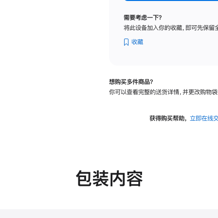
标
准
需要考虑一下？
玻
将此设备加入你的收藏，即可先保留
璃
面
收藏
板
-
可
想购买多件商品？
调
你可以查看完整的送货详情，并更改购物袋
倾
斜
度
获得购买帮助，
立即在线
的
支
架
的
分
包装内容
期
付
款
选
项)