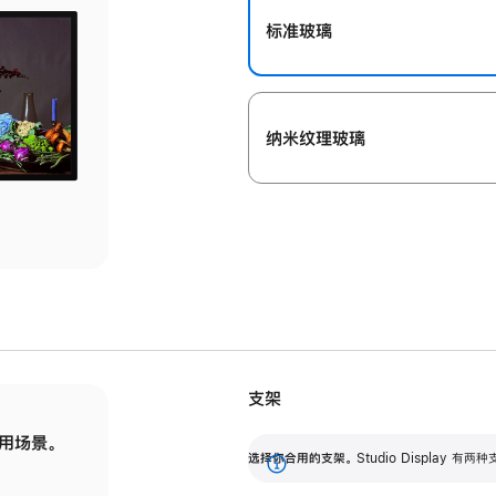
标准玻璃
纳米纹理玻璃
支架
用场景。
标配可调倾斜度的支架，提供 30 度的倾斜度
选
选择你合用的支架。
Studio Display
调节范围。
展