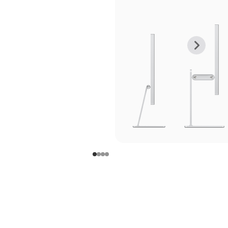
上
下
一
一
张
张
图
图
库
库
图
图
片
片
-
-
支
支
架
架