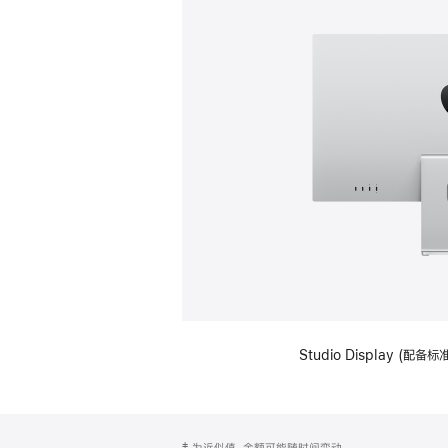
Studio Display (
网
脚