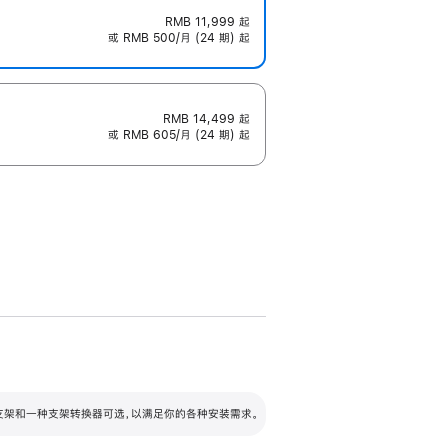
RMB 11,999
起
或 RMB 500/月 (24 期) 起
RMB 14,499
起
或 RMB 605/月 (24 期) 起
配可调倾斜度及高度的支架，额外增加 105
VESA 支架转换器
 有两种支架和一种支架转换器可选，以满足你的各种安装需求。
毫米的高度调节范围。
容的支架 (未随附)