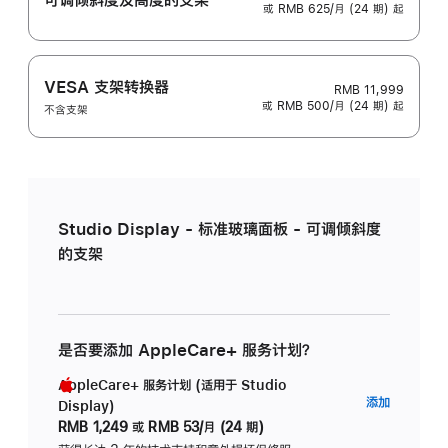
或 RMB 625/月 (24 期) 起
VESA 支架转换器
RMB 11,999
或 RMB 500/月 (24 期) 起
不含支架
Studio Display - 标准玻璃面板 - 可调倾斜度
的支架
是否要添加 AppleCare+ 服务计划？
AppleCare+ 服务计划 (适用于 Studio
AppleC
添加
Display)
服
RMB 1,249
或
RMB 53/月 (24 期)