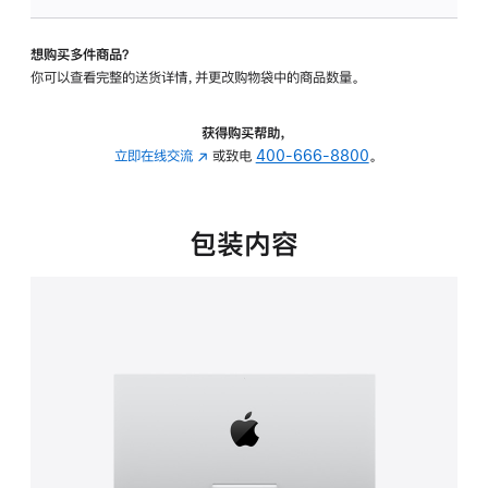
可
调
想购买多件商品？
倾
你可以查看完整的送货详情，并更改购物袋中的商品数量。
斜
度
的
获得购买帮助，
支
立即在线交流
(在
或致电
400-666-8800
。
架
新
的
窗
分
口
包装内容
期
中
付
打
款
开)
选
项)