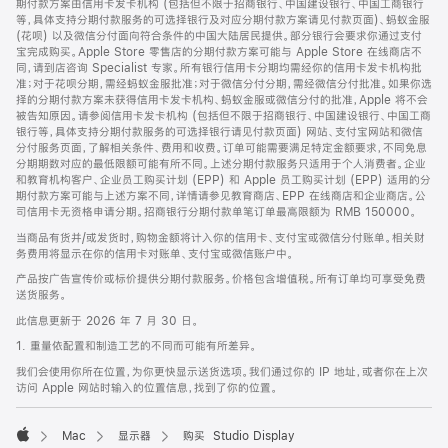
期付款方案由信用卡发卡机构 (包括但不限于招商银行、中国建设银行、中国工商银行
等，具体支持分期付款服务的可选择银行及对应分期付款方案请见付款页面)、蚂蚁金服
(花呗) 以及微信分付面向符合条件的中国大陆居民提供。部分银行会要求你通过支付
宝完成购买。Apple Store 零售店的分期付款方案可能与 Apple Store 在线商店不
同，请到店咨询 Specialist 专家。所有银行信用卡分期均需经你的信用卡发卡机构批
准；对于花呗分期，需经蚂蚁金服批准；对于微信分付分期，需经微信分付批准。如果你选
择的分期付款方案未获得信用卡发卡机构、蚂蚁金服或微信分付的批准，Apple 将不会
被告知原因。请参阅信用卡发卡机构 (包括但不限于招商银行、中国建设银行、中国工商
银行等，具体支持分期付款服务的可选择银行请见付款页面) 网站、支付宝网站和微信
分付服务页面，了解相关条件、费用和收费。订单可能需要满足特定金额要求，不同免息
分期期数对应的最低限额可能有所不同。上述分期付款服务只适用于个人消费者。企业
和教育机构客户、企业员工购买计划 (EPP) 和 Apple 员工购买计划 (EPP) 适用的分
期付款方案可能与上述方案不同，详情请参见教育商店、EPP 在线商店和企业商店。公
司信用卡无资格申请分期。招商银行分期付款单笔订单最高限额为 RMB 150000。
当商品有货并/或发货时，购物金额将计入你的信用卡、支付宝或微信分付账单。相关财
务费用将显示在你的信用卡对账单、支付宝或微信账户中。
产品按广告宣传价或标价提供分期付款服务。价格包含增值税。所有订单均可享受免费
送货服务。
此信息更新于 2026 年 7 月 30 日。
1. 重量依配置和制造工艺的不同而可能有所差异。
我们会使用你所在位置，为你更快显示送货选项。我们通过你的 IP 地址，或者你在上次
访问 Apple 网站时输入的位置信息，找到了你的位置。
Mac
显示器
购买 Studio Display