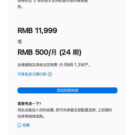
务
获得长达 3 年的技术支持和意外损坏保修服
务。
计
划
(适
RMB 11,999
用
于
或
Studio
RMB 500/月 (24 期)
Display
含增值税及其他法定税费
：约 RMB 1,390
脚
‡。
注
可享免息分期付款
(Studio
Display
-
添加到购物袋
标
准
需要考虑一下？
玻
将此设备加入你的收藏，即可先保留全部配置选择，之后随时
璃
回来再继续选购。
面
板
收藏
-