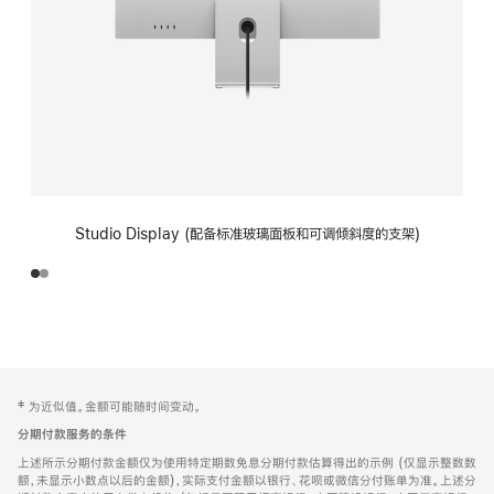
Studio Display (配备标准玻璃面板和可调倾斜度的支架)
网
脚
‡ 为近似值。金额可能随时间变动。
注
页
分期付款服务的条件
页
上述所示分期付款金额仅为使用特定期数免息分期付款估算得出的示例 (仅显示整数数
脚
额，未显示小数点以后的金额)，实际支付金额以银行、花呗或微信分付账单为准。上述分