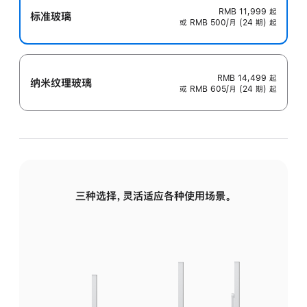
RMB 11,999
起
标准玻璃
或 RMB 500/月 (24 期) 起
RMB 14,499
起
纳米纹理玻璃
或 RMB 605/月 (24 期) 起
三种选择，灵活适应各种使用场景。
标