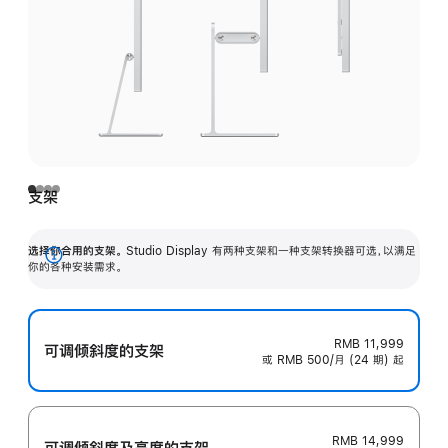
支架
选择你合用的支架。
Studio Display 有两种支架和一种支架转换器可选，以满足
展
你的各种安装需求。
开
RMB 11,999
可调倾斜度的支架
或 RMB 500/月 (24 期) 起
RMB 14,999
可调倾斜度及高‍度的支‍架