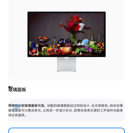
玻璃面板
两种抗反射玻璃面板可选。
标配的玻璃面板经过特别设计，反光率极低。纳米纹理
展
玻璃面板可分散反射光，从而进一步减少反光，即使在高亮光源的工作场所也能保
持出色画质。
开