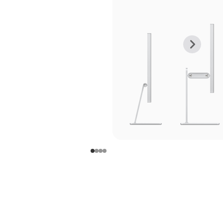
上
下
一
一
张
张
图
图
库
库
图
图
片
片
-
-
支
支
架
架