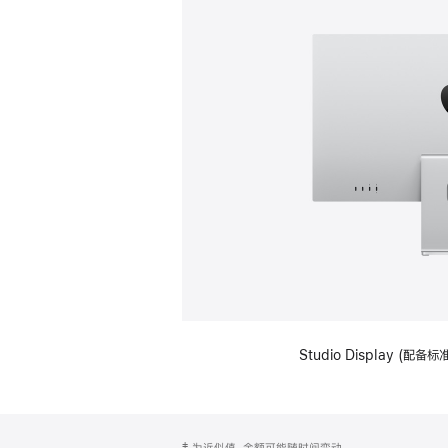
Studio Display (
网
脚