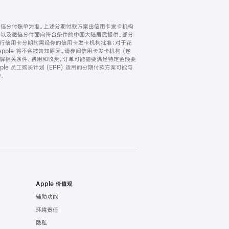
微信分付账单为准。上述分期付款方案由信用卡发卡机构
) 以及微信分付面向符合条件的中国大陆居民提供。部分
家。所有银行信用卡分期均需经你的信用卡发卡机构批准；对于花
ple 将不会被告知原因。请参阅信用卡发卡机构 (包
了解相关条件、费用和收费。订单可能需要满足特定金额要
e 员工购买计划 (EPP) 适用的分期付款方案可能与
。
Apple 价值观
辅助功能
环境责任
隐私