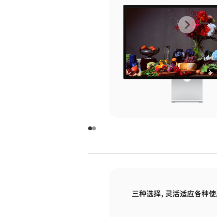
上
下
一
一
张
张
图
图
库
库
图
图
片
片
-
-
玻
玻
璃
璃
三种选择，灵活适应各种使
面
面
板
板