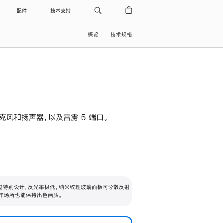
配件
技术支持
概览
技术规格
级麦克风和扬声器，以及雷雳 5 端口。
过特别设计，反光率极低。纳米纹理玻璃面板可分散反射
作场所也能保持出色画质。