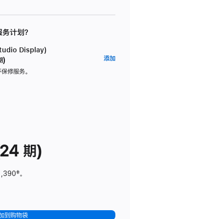
 服务计划？
dio Display)
AppleCare+
添加
期)
服
坏保修服务。
务
计
划
(适
用
于
24 期)
Studio
Display)
1,390
脚
‡。
注
加到购物袋