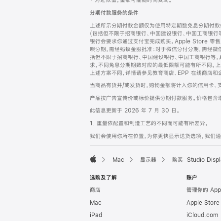
‡ 为近似值。金额可能随时间变动。
注
页
分期付款服务的条件
页
上述所示分期付款金额仅为使用特定期数免息分期付款估
脚
(包括但不限于招商银行、中国建设银行、中国工商银行
银行会要求你通过支付宝完成购买。Apple Store 零
呗分期，需经蚂蚁金服批准；对于微信分付分期，需经微信
括但不限于招商银行、中国建设银行、中国工商银行等，
求，不同免息分期期数对应的最低限额可能有所不同。上述分
上述方案不同，详情请参见教育商店、EPP 在线商店和
当商品有货并/或发货时，购物金额将计入你的信用卡、
产品按广告宣传价或标价提供分期付款服务。价格包含
此信息更新于 2026 年 7 月 30 日。
1. 重量依配置和制造工艺的不同而可能有所差异。
我们会使用你所在位置，为你更快显示送货选项。我们通过你
Mac
显示器
购买 Studio Displ
Apple
选购及了解
账户
商店
管理你的 App
Mac
Apple Stor
iPad
iCloud.com