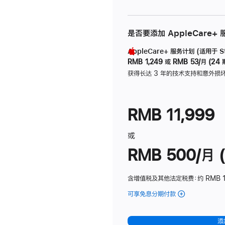
是否要添加 AppleCare+
AppleCare+ 服务计划 (适用于 Stu
RMB 1,249
或
RMB 53/月 (24 
获得长达 3 年的技术支持和意外损
RMB 11,999
或
RMB 500/月 (
含增值税及其他法定税费
：约 RMB 
可享免息分期付款
(Studio
Display
-
添