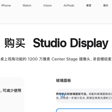
iPhone
Watch
Vision
AirPods
家居
娱乐
购买 Studio Display
桌上视角功能的 1200 万像素 Center Stage 摄像头、录音棚
玻璃面板
，可减少使用
纳米纹理玻璃面板可进一步减少反光，即使在
两种抗反射玻璃面板可选。
标配的玻璃面板经
。
有高亮光源的场所使用，也能保持出色画质。
展
光，从而进一步减少反光，即使在高亮光源的工
开