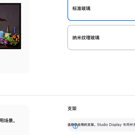
标准玻璃
纳米纹理玻璃
支架
用场景。
标配可调倾斜度的支架，提供 30 度的倾斜度
选
选择你合用的支架。
Studio Display
调节范围。
展