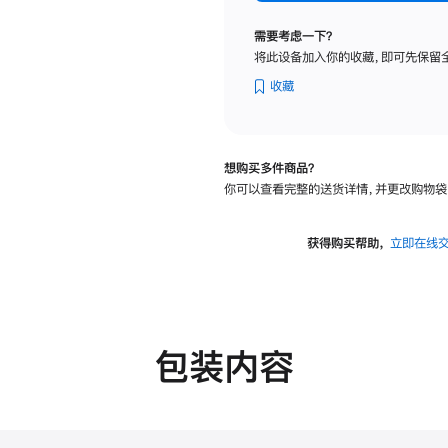
标
准
需要考虑一下？
玻
将此设备加入你的收藏，即可先保留
璃
面
收藏
板
-
可
想购买多件商品？
调
你可以查看完整的送货详情，并更改购物袋
倾
斜
度
获得购买帮助，
立即在线
的
支
架
的
分
包装内容
期
付
款
选
项)