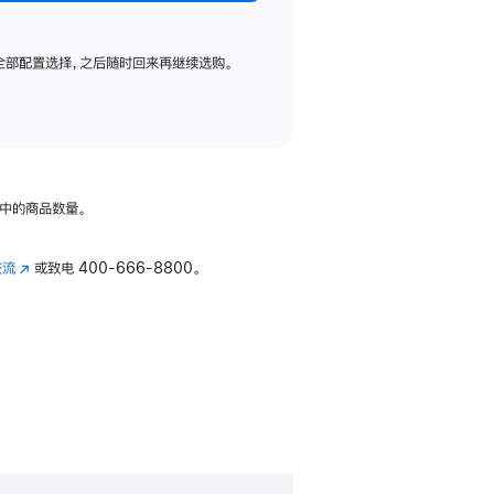
全部配置选择，之后随时回来再继续选购。
中的商品数量。
交流
(在
或致电
400-666-8800。
新
窗
口
中
打
开)