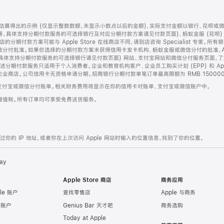
算得出的示例 (仅显示整数数额，未显示小数点以后的金额)，实际支付金额以银行、花呗或
等，具体支持分期付款服务的可选择银行及对应分期付款方案请见付款页面)、蚂蚁金服 (花呗
售店的分期付款方案可能与 Apple Store 在线商店不同，请到店咨询 Specialist 专
分付批准。如果你选择的分期付款方案未获得信用卡发卡机构、蚂蚁金服或微信分付的批准，Ap
具体支持分期付款服务的可选择银行请见付款页面) 网站、支付宝网站和微信分付服务页面，
期付款服务只适用于个人消费者。企业和教育机构客户、企业员工购买计划 (EPP) 和 Appl
企业商店。公司信用卡无资格申请分期。招商银行分期付款单笔订单最高限额为 RMB 150000
支付宝或微信分付账单。相关财务费用将显示在你的信用卡对账单、支付宝或微信账户中。
增值税。所有订单均可享受免费送货服务。
的 IP 地址，或者你在上次访问 Apple 网站时输入的位置信息，找到了你的位置。
ay
Apple Store 商店
商务应用
le 账户
查找零售店
Apple 与商务
e 账户
Genius Bar 天才吧
商务选购
Today at Apple