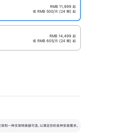
RMB 11,999
起
或 RMB 500/月 (24 期) 起
RMB 14,499
起
或 RMB 605/月 (24 期) 起
配可调倾斜度及高度的支架，额外增加 105
VESA 支架转换器
 有两种支架和一种支架转换器可选，以满足你的各种安装需求。
毫米的高度调节范围。
容的支架 (未随附)