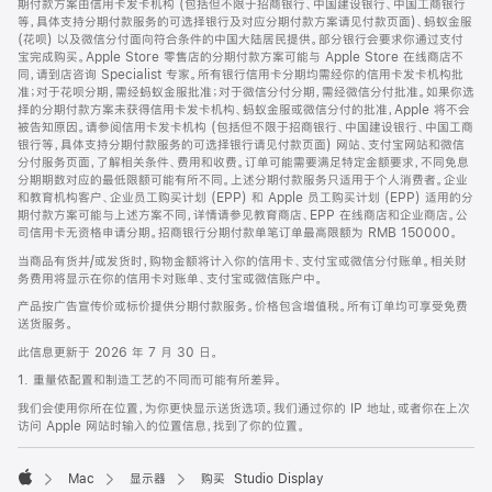
期付款方案由信用卡发卡机构 (包括但不限于招商银行、中国建设银行、中国工商银行
等，具体支持分期付款服务的可选择银行及对应分期付款方案请见付款页面)、蚂蚁金服
(花呗) 以及微信分付面向符合条件的中国大陆居民提供。部分银行会要求你通过支付
宝完成购买。Apple Store 零售店的分期付款方案可能与 Apple Store 在线商店不
同，请到店咨询 Specialist 专家。所有银行信用卡分期均需经你的信用卡发卡机构批
准；对于花呗分期，需经蚂蚁金服批准；对于微信分付分期，需经微信分付批准。如果你选
择的分期付款方案未获得信用卡发卡机构、蚂蚁金服或微信分付的批准，Apple 将不会
被告知原因。请参阅信用卡发卡机构 (包括但不限于招商银行、中国建设银行、中国工商
银行等，具体支持分期付款服务的可选择银行请见付款页面) 网站、支付宝网站和微信
分付服务页面，了解相关条件、费用和收费。订单可能需要满足特定金额要求，不同免息
分期期数对应的最低限额可能有所不同。上述分期付款服务只适用于个人消费者。企业
和教育机构客户、企业员工购买计划 (EPP) 和 Apple 员工购买计划 (EPP) 适用的分
期付款方案可能与上述方案不同，详情请参见教育商店、EPP 在线商店和企业商店。公
司信用卡无资格申请分期。招商银行分期付款单笔订单最高限额为 RMB 150000。
当商品有货并/或发货时，购物金额将计入你的信用卡、支付宝或微信分付账单。相关财
务费用将显示在你的信用卡对账单、支付宝或微信账户中。
产品按广告宣传价或标价提供分期付款服务。价格包含增值税。所有订单均可享受免费
送货服务。
此信息更新于 2026 年 7 月 30 日。
1. 重量依配置和制造工艺的不同而可能有所差异。
我们会使用你所在位置，为你更快显示送货选项。我们通过你的 IP 地址，或者你在上次
访问 Apple 网站时输入的位置信息，找到了你的位置。
Mac
显示器
购买 Studio Display