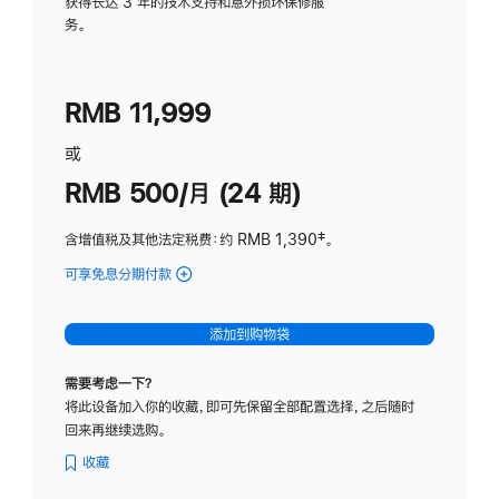
务
获得长达 3 年的技术支持和意外损坏保修服
务。
计
划
(适
RMB 11,999
用
于
或
Studio
RMB 500/月 (24 期)
Display
含增值税及其他法定税费
：约 RMB 1,390
脚
‡。
注
可享免息分期付款
(Studio
Display
-
添加到购物袋
标
准
需要考虑一下？
玻
将此设备加入你的收藏，即可先保留全部配置选择，之后随时
璃
回来再继续选购。
面
板
收藏
-