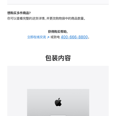
可
调
想购买多件商品？
倾
你可以查看完整的送货详情，并更改购物袋中的商品数量。
斜
度
的
获得购买帮助，
支
立即在线交流
(在
或致电
400-666-8800
。
架
新
的
窗
分
口
包装内容
期
中
付
打
款
开)
选
项)