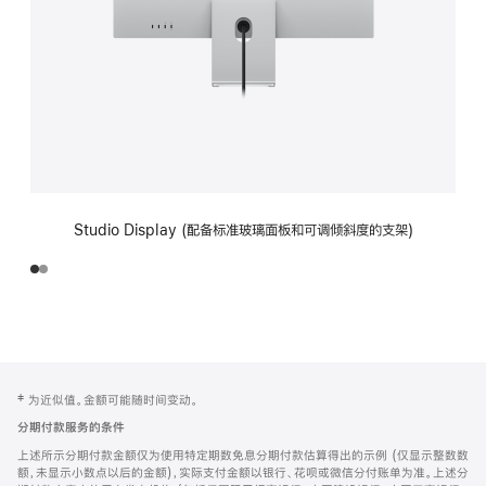
Studio Display (配备标准玻璃面板和可调倾斜度的支架)
网
脚
‡ 为近似值。金额可能随时间变动。
注
页
分期付款服务的条件
页
上述所示分期付款金额仅为使用特定期数免息分期付款估算得出的示例 (仅显示整数数
脚
额，未显示小数点以后的金额)，实际支付金额以银行、花呗或微信分付账单为准。上述分