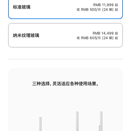
RMB 11,999
起
标准玻璃
或 RMB 500/月 (24 期) 起
RMB 14,499
起
纳米纹理玻璃
或 RMB 605/月 (24 期) 起
三种选择，灵活适应各种使用场景。
标