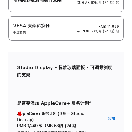
或 RMB 625/月 (24 期) 起
VESA 支架转换器
RMB 11,999
或 RMB 500/月 (24 期) 起
不含支架
Studio Display - 标准玻璃面板 - 可调倾斜度
的支架
是否要添加 AppleCare+ 服务计划？
AppleCare+ 服务计划 (适用于 Studio
AppleC
添加
Display)
服
RMB 1,249
或
RMB 53/月 (24 期)