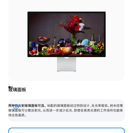
玻璃面板
两种抗反射玻璃面板可选。
标配的玻璃面板经过特别设计，反光率极低。纳米纹理
展
玻璃面板可分散反射光，从而进一步减少反光，即使在高亮光源的工作场所也能保
持出色画质。
开