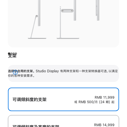
支架
选择你合用的支架。
Studio Display 有两种支架和一种支架转换器可选，以满足
展
你的各种安装需求。
开
RMB 11,999
可调倾斜度的支架
或 RMB 500/月 (24 期) 起
RMB 14,999
可调倾斜度及高‍度的支‍架