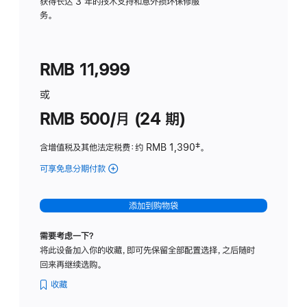
务
获得长达 3 年的技术支持和意外损坏保修服
务。
计
划
(适
RMB 11,999
用
于
或
Studio
RMB 500/月 (24 期)
Display
含增值税及其他法定税费
：约 RMB 1,390
脚
‡。
注
可享免息分期付款
(Studio
Display
-
添加到购物袋
标
准
需要考虑一下？
玻
将此设备加入你的收藏，即可先保留全部配置选择，之后随时
璃
回来再继续选购。
面
板
收藏
-