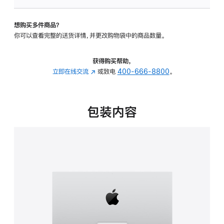
可
调
想购买多件商品？
倾
你可以查看完整的送货详情，并更改购物袋中的商品数量。
斜
度
的
获得购买帮助，
支
立即在线交流
(在
或致电
400-666-8800
。
架
新
的
窗
分
口
包装内容
期
中
付
打
款
开)
选
项)