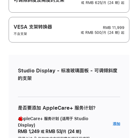
或 RMB 625/月 (24 期) 起
VESA 支架转换器
RMB 11,999
或 RMB 500/月 (24 期) 起
不含支架
Studio Display - 标准玻璃面板 - 可调倾斜度
的支架
是否要添加 AppleCare+ 服务计划？
AppleCare+ 服务计划 (适用于 Studio
AppleC
添加
Display)
服
RMB 1,249
或
RMB 53/月 (24 期)