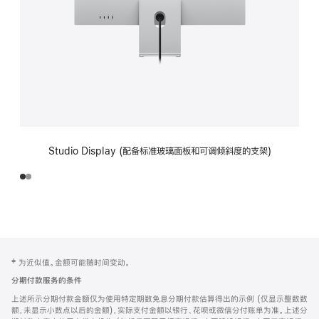
Studio Display (配备标准玻璃面板和可调倾斜度的支架)
网
脚
‡ 为近似值。金额可能随时间变动。
注
页
分期付款服务的条件
页
上述所示分期付款金额仅为使用特定期数免息分期付款估算得出的示例 (仅显示整数数
脚
额，未显示小数点以后的金额)，实际支付金额以银行、花呗或微信分付账单为准。上述分