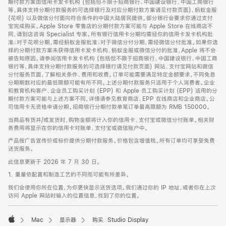
期付款方案由信用卡发卡机构 (包括但不限于招商银行、中国建设银行、中国工商银行
等，具体支持分期付款服务的可选择银行及对应分期付款方案请见付款页面)、蚂蚁金服
(花呗) 以及微信分付面向符合条件的中国大陆居民提供。部分银行会要求你通过支付
宝完成购买。Apple Store 零售店的分期付款方案可能与 Apple Store 在线商店不
同，请到店咨询 Specialist 专家。所有银行信用卡分期均需经你的信用卡发卡机构批
准；对于花呗分期，需经蚂蚁金服批准；对于微信分付分期，需经微信分付批准。如果你选
择的分期付款方案未获得信用卡发卡机构、蚂蚁金服或微信分付的批准，Apple 将不会
被告知原因。请参阅信用卡发卡机构 (包括但不限于招商银行、中国建设银行、中国工商
银行等，具体支持分期付款服务的可选择银行请见付款页面) 网站、支付宝网站和微信
分付服务页面，了解相关条件、费用和收费。订单可能需要满足特定金额要求，不同免息
分期期数对应的最低限额可能有所不同。上述分期付款服务只适用于个人消费者。企业
和教育机构客户、企业员工购买计划 (EPP) 和 Apple 员工购买计划 (EPP) 适用的分
期付款方案可能与上述方案不同，详情请参见教育商店、EPP 在线商店和企业商店。公
司信用卡无资格申请分期。招商银行分期付款单笔订单最高限额为 RMB 150000。
当商品有货并/或发货时，购物金额将计入你的信用卡、支付宝或微信分付账单。相关财
务费用将显示在你的信用卡对账单、支付宝或微信账户中。
产品按广告宣传价或标价提供分期付款服务。价格包含增值税。所有订单均可享受免费
送货服务。
此信息更新于 2026 年 7 月 30 日。
1. 重量依配置和制造工艺的不同而可能有所差异。
我们会使用你所在位置，为你更快显示送货选项。我们通过你的 IP 地址，或者你在上次
访问 Apple 网站时输入的位置信息，找到了你的位置。
Mac
显示器
购买 Studio Display