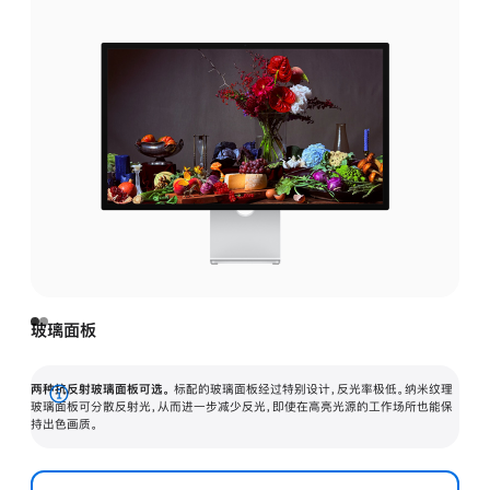
玻璃面板
两种抗反射玻璃面板可选。
标配的玻璃面板经过特别设计，反光率极低。纳米纹理
展
玻璃面板可分散反射光，从而进一步减少反光，即使在高亮光源的工作场所也能保
持出色画质。
开