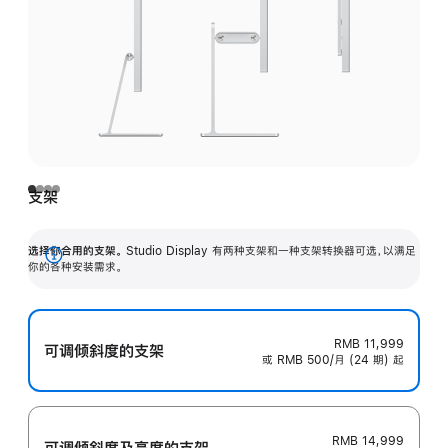
支架
选择你合用的支架。
Studio Display 有两种支架和一种支架转换器可选，以满足
展
你的各种安装需求。
开
RMB 11,999
可调倾斜度的支架
或 RMB 500/月 (24 期) 起
RMB 14,999
可调倾斜度及高‍度的支‍架