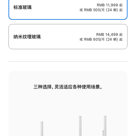
RMB 11,999
起
标准玻璃
或 RMB 500/月 (24 期) 起
RMB 14,499
起
纳米纹理玻璃
或 RMB 605/月 (24 期) 起
三种选择，灵活适应各种使用场景。
标