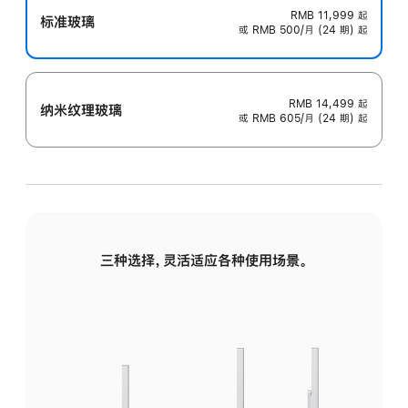
RMB 11,999
起
标准玻璃
或 RMB 500/月 (24 期) 起
RMB 14,499
起
纳米纹理玻璃
或 RMB 605/月 (24 期) 起
三种选择，灵活适应各种使用场景。
标