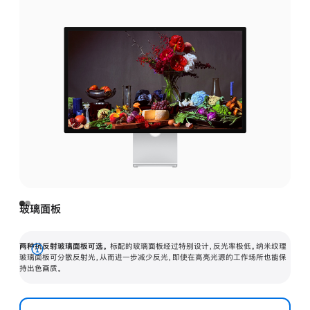
玻璃面板
两种抗反射玻璃面板可选。
标配的玻璃面板经过特别设计，反光率极低。纳米纹理
展
玻璃面板可分散反射光，从而进一步减少反光，即使在高亮光源的工作场所也能保
持出色画质。
开