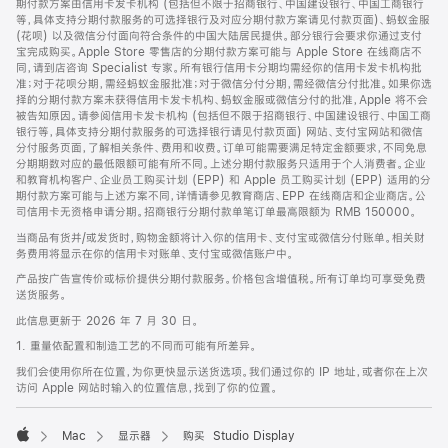
期付款方案由信用卡发卡机构 (包括但不限于招商银行、中国建设银行、中国工商银行
等，具体支持分期付款服务的可选择银行及对应分期付款方案请见付款页面)、蚂蚁金服
(花呗) 以及微信分付面向符合条件的中国大陆居民提供。部分银行会要求你通过支付
宝完成购买。Apple Store 零售店的分期付款方案可能与 Apple Store 在线商店不
同，请到店咨询 Specialist 专家。所有银行信用卡分期均需经你的信用卡发卡机构批
准；对于花呗分期，需经蚂蚁金服批准；对于微信分付分期，需经微信分付批准。如果你选
择的分期付款方案未获得信用卡发卡机构、蚂蚁金服或微信分付的批准，Apple 将不会
被告知原因。请参阅信用卡发卡机构 (包括但不限于招商银行、中国建设银行、中国工商
银行等，具体支持分期付款服务的可选择银行请见付款页面) 网站、支付宝网站和微信
分付服务页面，了解相关条件、费用和收费。订单可能需要满足特定金额要求，不同免息
分期期数对应的最低限额可能有所不同。上述分期付款服务只适用于个人消费者。企业
和教育机构客户、企业员工购买计划 (EPP) 和 Apple 员工购买计划 (EPP) 适用的分
期付款方案可能与上述方案不同，详情请参见教育商店、EPP 在线商店和企业商店。公
司信用卡无资格申请分期。招商银行分期付款单笔订单最高限额为 RMB 150000。
当商品有货并/或发货时，购物金额将计入你的信用卡、支付宝或微信分付账单。相关财
务费用将显示在你的信用卡对账单、支付宝或微信账户中。
产品按广告宣传价或标价提供分期付款服务。价格包含增值税。所有订单均可享受免费
送货服务。
此信息更新于 2026 年 7 月 30 日。
1. 重量依配置和制造工艺的不同而可能有所差异。
我们会使用你所在位置，为你更快显示送货选项。我们通过你的 IP 地址，或者你在上次
访问 Apple 网站时输入的位置信息，找到了你的位置。
Mac
显示器
购买 Studio Display