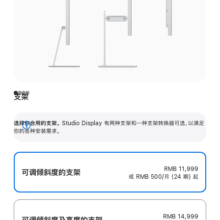
支架
选择你合用的支架。
Studio Display 有两种支架和一种支架转换器可选，以满足
展
你的各种安装需求。
开
RMB 11,999
可调倾斜度的支架
或 RMB 500/月 (24 期) 起
RMB 14,999
可调倾斜度及高‍度的支‍架