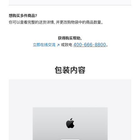
可
调
想购买多件商品？
倾
你可以查看完整的送货详情，并更改购物袋中的商品数量。
斜
度
的
获得购买帮助，
支
立即在线交流
(在
或致电
400-666-8800
。
架
新
的
窗
分
口
包装内容
期
中
付
打
款
开)
选
项)