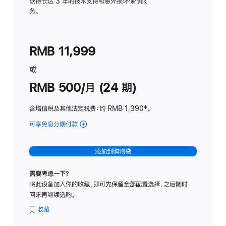
务
获得长达 3 年的技术支持和意外损坏保修服
务。
计
划
(适
RMB 11,999
用
于
或
Studio
RMB 500/月 (24 期)
Display
含增值税及其他法定税费
：约 RMB 1,390
脚
‡。
注
可享免息分期付款
(Studio
Display
-
添加到购物袋
标
准
需要考虑一下？
玻
将此设备加入你的收藏，即可先保留全部配置选择，之后随时
璃
回来再继续选购。
面
板
收藏
-