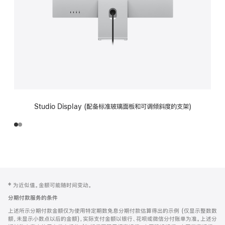
Studio Display (配备标准玻璃面板和可调倾斜度的支架)
网
脚
‡ 为近似值。金额可能随时间变动。
注
页
分期付款服务的条件
页
上述所示分期付款金额仅为使用特定期数免息分期付款估算得出的示例 (仅显示整数数
脚
额，未显示小数点以后的金额)，实际支付金额以银行、花呗或微信分付账单为准。上述分