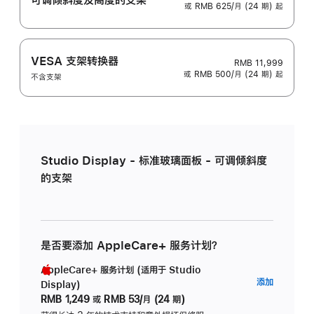
或 RMB 625/月 (24 期) 起
VESA 支架转换器
RMB 11,999
或 RMB 500/月 (24 期) 起
不含支架
Studio Display - 标准玻璃面板 - 可调倾斜度
的支架
是否要添加 AppleCare+ 服务计划？
AppleCare+ 服务计划 (适用于 Studio
AppleC
添加
Display)
服
RMB 1,249
或
RMB 53/月 (24 期)