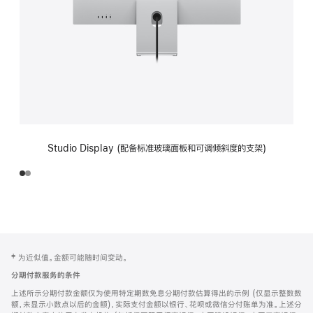
Studio Display (配备标准玻璃面板和可调倾斜度的支架)
网
脚
‡ 为近似值。金额可能随时间变动。
注
页
分期付款服务的条件
页
上述所示分期付款金额仅为使用特定期数免息分期付款估算得出的示例 (仅显示整数数
脚
额，未显示小数点以后的金额)，实际支付金额以银行、花呗或微信分付账单为准。上述分