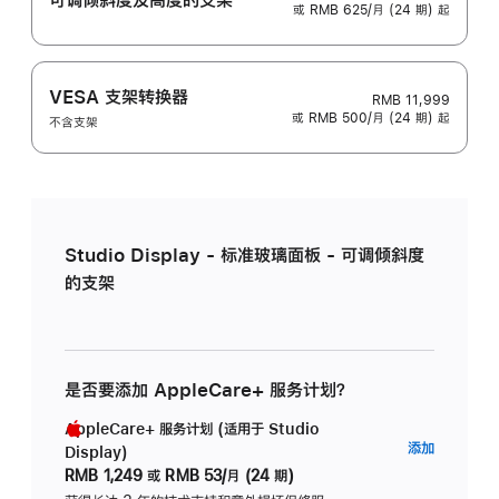
或 RMB 625/月 (24 期) 起
VESA 支架转换器
RMB 11,999
或 RMB 500/月 (24 期) 起
不含支架
Studio Display - 标准玻璃面板 - 可调倾斜度
的支架
是否要添加 AppleCare+ 服务计划？
AppleCare+ 服务计划 (适用于 Studio
AppleC
添加
Display)
服
RMB 1,249
或
RMB 53/月 (24 期)