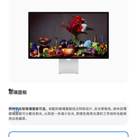
玻璃面板
两种抗反射玻璃面板可选。
标配的玻璃面板经过特别设计，反光率极低。纳米纹理
展
玻璃面板可分散反射光，从而进一步减少反光，即使在高亮光源的工作场所也能保
持出色画质。
开