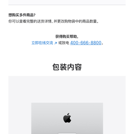
可
调
想购买多件商品？
倾
你可以查看完整的送货详情，并更改购物袋中的商品数量。
斜
度
的
获得购买帮助，
支
立即在线交流
(在
或致电
400-666-8800
。
架
新
的
窗
分
口
包装内容
期
中
付
打
款
开)
选
项)