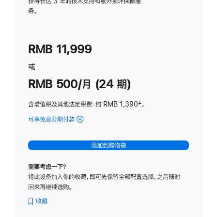
务
获得长达 3 年的技术支持和意外损坏保修服
务。
计
划
(适
RMB 11,999
用
于
或
Studio
RMB 500/月 (24 期)
Display
含增值税及其他法定税费
：约 RMB 1,390
脚
‡。
注
可享免息分期付款
(Studio
Display
-
添加到购物袋
标
准
需要考虑一下？
玻
将此设备加入你的收藏，即可先保留全部配置选择，之后随时
璃
回来再继续选购。
面
板
收藏
-