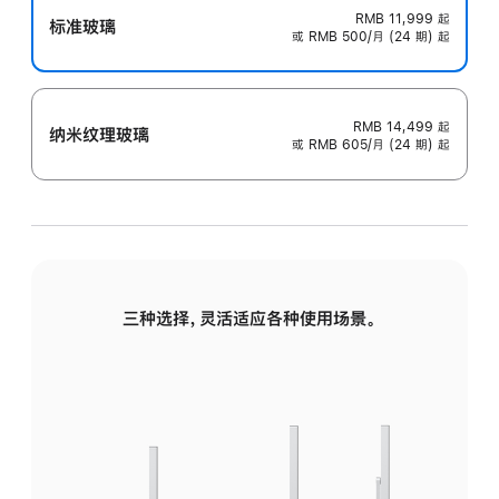
RMB 11,999
起
标准玻璃
或 RMB 500/月 (24 期) 起
RMB 14,499
起
纳米纹理玻璃
或 RMB 605/月 (24 期) 起
三种选择，灵活适应各种使用场景。
标