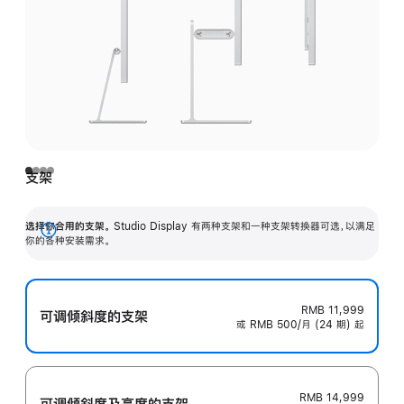
支架
选择你合用的支架。
Studio Display 有两种支架和一种支架转换器可选，以满足
展
你的各种安装需求。
开
RMB 11,999
可调倾斜度的支架
或 RMB 500/月 (24 期) 起
RMB 14,999
可调倾斜度及高‍度的支‍架