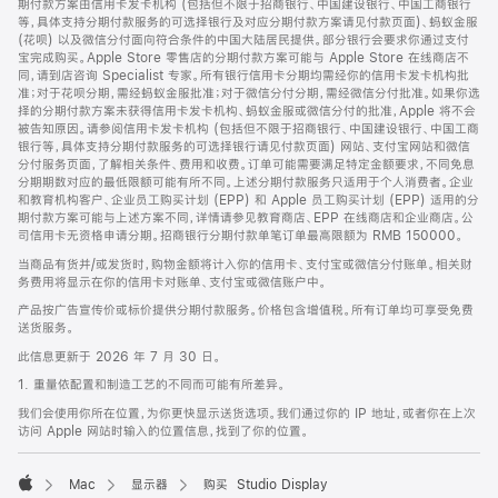
期付款方案由信用卡发卡机构 (包括但不限于招商银行、中国建设银行、中国工商银行
等，具体支持分期付款服务的可选择银行及对应分期付款方案请见付款页面)、蚂蚁金服
(花呗) 以及微信分付面向符合条件的中国大陆居民提供。部分银行会要求你通过支付
宝完成购买。Apple Store 零售店的分期付款方案可能与 Apple Store 在线商店不
同，请到店咨询 Specialist 专家。所有银行信用卡分期均需经你的信用卡发卡机构批
准；对于花呗分期，需经蚂蚁金服批准；对于微信分付分期，需经微信分付批准。如果你选
择的分期付款方案未获得信用卡发卡机构、蚂蚁金服或微信分付的批准，Apple 将不会
被告知原因。请参阅信用卡发卡机构 (包括但不限于招商银行、中国建设银行、中国工商
银行等，具体支持分期付款服务的可选择银行请见付款页面) 网站、支付宝网站和微信
分付服务页面，了解相关条件、费用和收费。订单可能需要满足特定金额要求，不同免息
分期期数对应的最低限额可能有所不同。上述分期付款服务只适用于个人消费者。企业
和教育机构客户、企业员工购买计划 (EPP) 和 Apple 员工购买计划 (EPP) 适用的分
期付款方案可能与上述方案不同，详情请参见教育商店、EPP 在线商店和企业商店。公
司信用卡无资格申请分期。招商银行分期付款单笔订单最高限额为 RMB 150000。
当商品有货并/或发货时，购物金额将计入你的信用卡、支付宝或微信分付账单。相关财
务费用将显示在你的信用卡对账单、支付宝或微信账户中。
产品按广告宣传价或标价提供分期付款服务。价格包含增值税。所有订单均可享受免费
送货服务。
此信息更新于 2026 年 7 月 30 日。
1. 重量依配置和制造工艺的不同而可能有所差异。
我们会使用你所在位置，为你更快显示送货选项。我们通过你的 IP 地址，或者你在上次
访问 Apple 网站时输入的位置信息，找到了你的位置。
Mac
显示器
购买 Studio Display