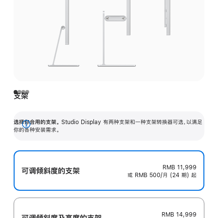
支架
选择你合用的支架。
Studio Display 有两种支架和一种支架转换器可选，以满足
展
你的各种安装需求。
开
RMB 11,999
可调倾斜度的支架
或 RMB 500/月 (24 期) 起
RMB 14,999
可调倾斜度及高‍度的支‍架