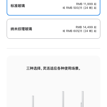
RMB 11,999
起
标准玻璃
或 RMB 500/月 (24 期) 起
RMB 14,499
起
纳米纹理玻璃
或 RMB 605/月 (24 期) 起
三种选择，灵活适应各种使用场景。
标