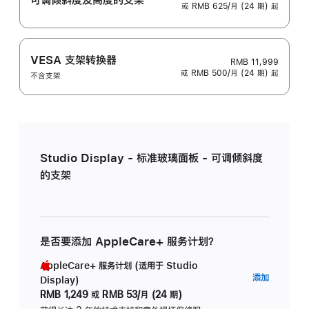
或 RMB 625/月 (24 期) 起
VESA 支架转换器
RMB 11,999
或 RMB 500/月 (24 期) 起
不含支架
Studio Display - 标准玻璃面板 - 可调倾斜度
的支架
是否要添加 AppleCare+ 服务计划？
AppleCare+ 服务计划 (适用于 Studio
AppleC
添加
Display)
服
RMB 1,249
或
RMB 53/月 (24 期)