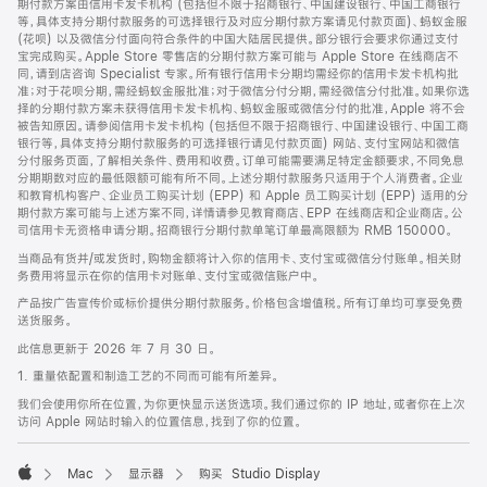
期付款方案由信用卡发卡机构 (包括但不限于招商银行、中国建设银行、中国工商银行
等，具体支持分期付款服务的可选择银行及对应分期付款方案请见付款页面)、蚂蚁金服
(花呗) 以及微信分付面向符合条件的中国大陆居民提供。部分银行会要求你通过支付
宝完成购买。Apple Store 零售店的分期付款方案可能与 Apple Store 在线商店不
同，请到店咨询 Specialist 专家。所有银行信用卡分期均需经你的信用卡发卡机构批
准；对于花呗分期，需经蚂蚁金服批准；对于微信分付分期，需经微信分付批准。如果你选
择的分期付款方案未获得信用卡发卡机构、蚂蚁金服或微信分付的批准，Apple 将不会
被告知原因。请参阅信用卡发卡机构 (包括但不限于招商银行、中国建设银行、中国工商
银行等，具体支持分期付款服务的可选择银行请见付款页面) 网站、支付宝网站和微信
分付服务页面，了解相关条件、费用和收费。订单可能需要满足特定金额要求，不同免息
分期期数对应的最低限额可能有所不同。上述分期付款服务只适用于个人消费者。企业
和教育机构客户、企业员工购买计划 (EPP) 和 Apple 员工购买计划 (EPP) 适用的分
期付款方案可能与上述方案不同，详情请参见教育商店、EPP 在线商店和企业商店。公
司信用卡无资格申请分期。招商银行分期付款单笔订单最高限额为 RMB 150000。
当商品有货并/或发货时，购物金额将计入你的信用卡、支付宝或微信分付账单。相关财
务费用将显示在你的信用卡对账单、支付宝或微信账户中。
产品按广告宣传价或标价提供分期付款服务。价格包含增值税。所有订单均可享受免费
送货服务。
此信息更新于 2026 年 7 月 30 日。
1. 重量依配置和制造工艺的不同而可能有所差异。
我们会使用你所在位置，为你更快显示送货选项。我们通过你的 IP 地址，或者你在上次
访问 Apple 网站时输入的位置信息，找到了你的位置。
Mac
显示器
购买 Studio Display