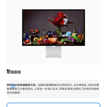
玻璃面板
两种抗反射玻璃面板可选。
标配的玻璃面板经过特别设计，反光率极低。纳米纹理
展
玻璃面板可分散反射光，从而进一步减少反光，即使在高亮光源的工作场所也能保
持出色画质。
开