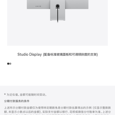
Studio Display (配备标准玻璃面板和可调倾斜度的支架)
网
脚
‡ 为近似值。金额可能随时间变动。
注
页
分期付款服务的条件
页
上述所示分期付款金额仅为使用特定期数免息分期付款估算得出的示例 (仅显示整数数
脚
额，未显示小数点以后的金额)，实际支付金额以银行、花呗或微信分付账单为准。上述分