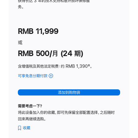
务
获得长达 3 年的技术支持和意外损坏保修服
务。
计
划
(适
RMB 11,999
用
于
或
Studio
RMB 500/月 (24 期)
Display
含增值税及其他法定税费
：约 RMB 1,390
脚
‡。
注
可享免息分期付款
(Studio
Display
-
添加到购物袋
标
准
需要考虑一下？
玻
将此设备加入你的收藏，即可先保留全部配置选择，之后随时
璃
回来再继续选购。
面
板
收藏
-