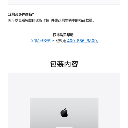
可
调
想购买多件商品？
倾
你可以查看完整的送货详情，并更改购物袋中的商品数量。
斜
度
的
获得购买帮助，
支
立即在线交流
(在
或致电
400-666-8800
。
架
新
的
窗
分
口
包装内容
期
中
付
打
款
开)
选
项)