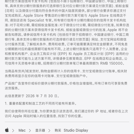
期付款方案由信用卡发卡机构 (包括但不限于招商银行、中国建设银行、中国工商银行
等，具体支持分期付款服务的可选择银行及对应分期付款方案请见付款页面)、蚂蚁金服
(花呗) 以及微信分付面向符合条件的中国大陆居民提供。部分银行会要求你通过支付
宝完成购买。Apple Store 零售店的分期付款方案可能与 Apple Store 在线商店不
同，请到店咨询 Specialist 专家。所有银行信用卡分期均需经你的信用卡发卡机构批
准；对于花呗分期，需经蚂蚁金服批准；对于微信分付分期，需经微信分付批准。如果你选
择的分期付款方案未获得信用卡发卡机构、蚂蚁金服或微信分付的批准，Apple 将不会
被告知原因。请参阅信用卡发卡机构 (包括但不限于招商银行、中国建设银行、中国工商
银行等，具体支持分期付款服务的可选择银行请见付款页面) 网站、支付宝网站和微信
分付服务页面，了解相关条件、费用和收费。订单可能需要满足特定金额要求，不同免息
分期期数对应的最低限额可能有所不同。上述分期付款服务只适用于个人消费者。企业
和教育机构客户、企业员工购买计划 (EPP) 和 Apple 员工购买计划 (EPP) 适用的分
期付款方案可能与上述方案不同，详情请参见教育商店、EPP 在线商店和企业商店。公
司信用卡无资格申请分期。招商银行分期付款单笔订单最高限额为 RMB 150000。
当商品有货并/或发货时，购物金额将计入你的信用卡、支付宝或微信分付账单。相关财
务费用将显示在你的信用卡对账单、支付宝或微信账户中。
产品按广告宣传价或标价提供分期付款服务。价格包含增值税。所有订单均可享受免费
送货服务。
此信息更新于 2026 年 7 月 30 日。
1. 重量依配置和制造工艺的不同而可能有所差异。
我们会使用你所在位置，为你更快显示送货选项。我们通过你的 IP 地址，或者你在上次
访问 Apple 网站时输入的位置信息，找到了你的位置。
Mac
显示器
购买 Studio Display