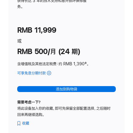
务
获得长达 3 年的技术支持和意外损坏保修服
务。
计
划
(适
RMB 11,999
用
于
或
Studio
RMB 500/月 (24 期)
Display
含增值税及其他法定税费
：约 RMB 1,390
脚
‡。
注
可享免息分期付款
(Studio
Display
-
添加到购物袋
标
准
需要考虑一下？
玻
将此设备加入你的收藏，即可先保留全部配置选择，之后随时
璃
回来再继续选购。
面
板
收藏
-