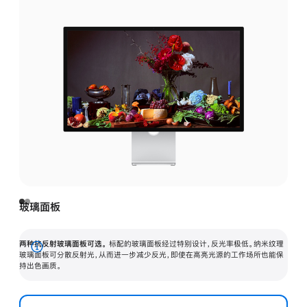
玻璃面板
两种抗反射玻璃面板可选。
标配的玻璃面板经过特别设计，反光率极低。纳米纹理
展
玻璃面板可分散反射光，从而进一步减少反光，即使在高亮光源的工作场所也能保
持出色画质。
开