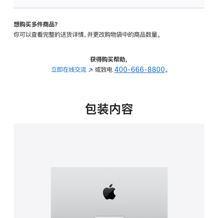
可
调
想购买多件商品？
倾
你可以查看完整的送货详情，并更改购物袋中的商品数量。
斜
度
的
获得购买帮助，
支
立即在线交流
(在
或致电
400-666-8800
。
架
新
的
窗
分
口
包装内容
期
中
付
打
款
开)
选
项)