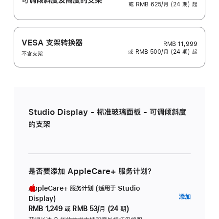
或 RMB 625/月 (24 期) 起
VESA 支架转换器
RMB 11,999
或 RMB 500/月 (24 期) 起
不含支架
Studio Display - 标准玻璃面板 - 可调倾斜度
的支架
是否要添加 AppleCare+ 服务计划？
AppleCare+ 服务计划 (适用于 Studio
AppleC
添加
Display)
服
RMB 1,249
或
RMB 53/月 (24 期)