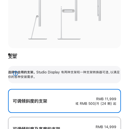
支架
选择你合用的支架。
Studio Display 有两种支架和一种支架转换器可选，以满足
展
你的各种安装需求。
开
RMB 11,999
可调倾斜度的支架
或 RMB 500/月 (24 期) 起
RMB 14,999
可调倾斜度及高‍度的支‍架