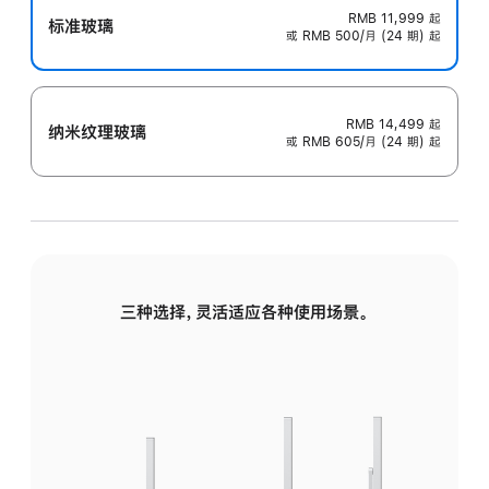
RMB 11,999
起
标准玻璃
或 RMB 500/月 (24 期) 起
RMB 14,499
起
纳米纹理玻璃
或 RMB 605/月 (24 期) 起
三种选择，灵活适应各种使用场景。
标