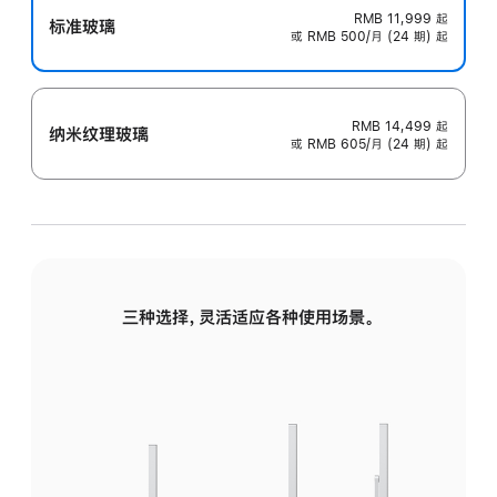
RMB 11,999
起
标准玻璃
或 RMB 500/月 (24 期) 起
RMB 14,499
起
纳米纹理玻璃
或 RMB 605/月 (24 期) 起
三种选择，灵活适应各种使用场景。
标