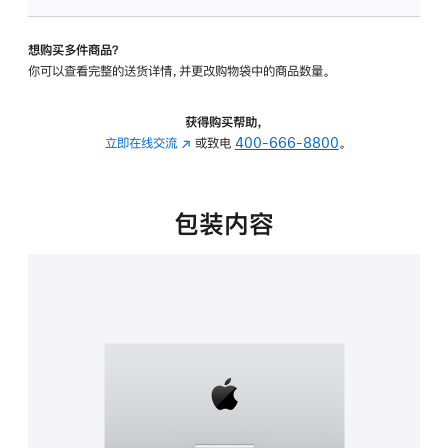
可
调
想购买多件商品？
倾
你可以查看完整的送货详情，并更改购物袋中的商品数量。
斜
度
的
获得购买帮助，
支
立即在线交流
(在
或致电
400-666-8800
。
架
新
的
窗
分
口
包装内容
期
中
付
打
款
开)
选
项)