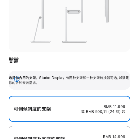
支架
选择你合用的支架。
Studio Display 有两种支架和一种支架转换器可选，以满足
展
你的各种安装需求。
开
RMB 11,999
可调倾斜度的支架
或 RMB 500/月 (24 期) 起
RMB 14,999
可调倾斜度及高‍度的支‍架