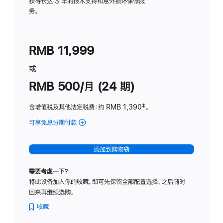
务
获得长达 3 年的技术支持和意外损坏保修服
务。
计
划
(适
RMB 11,999
用
于
或
Studio
RMB 500/月 (24 期)
Display
含增值税及其他法定税费
：约 RMB 1,390
脚
‡。
注
可享免息分期付款
(Studio
Display
-
添加到购物袋
标
准
需要考虑一下？
玻
将此设备加入你的收藏，即可先保留全部配置选择，之后随时
璃
回来再继续选购。
面
板
收藏
-