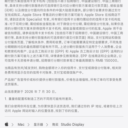
期付款方案由信用卡发卡机构 (包括但不限于招商银行、中国建设银行、中国工商银行
等，具体支持分期付款服务的可选择银行及对应分期付款方案请见付款页面)、蚂蚁金服
(花呗) 以及微信分付面向符合条件的中国大陆居民提供。部分银行会要求你通过支付
宝完成购买。Apple Store 零售店的分期付款方案可能与 Apple Store 在线商店不
同，请到店咨询 Specialist 专家。所有银行信用卡分期均需经你的信用卡发卡机构批
准；对于花呗分期，需经蚂蚁金服批准；对于微信分付分期，需经微信分付批准。如果你选
择的分期付款方案未获得信用卡发卡机构、蚂蚁金服或微信分付的批准，Apple 将不会
被告知原因。请参阅信用卡发卡机构 (包括但不限于招商银行、中国建设银行、中国工商
银行等，具体支持分期付款服务的可选择银行请见付款页面) 网站、支付宝网站和微信
分付服务页面，了解相关条件、费用和收费。订单可能需要满足特定金额要求，不同免息
分期期数对应的最低限额可能有所不同。上述分期付款服务只适用于个人消费者。企业
和教育机构客户、企业员工购买计划 (EPP) 和 Apple 员工购买计划 (EPP) 适用的分
期付款方案可能与上述方案不同，详情请参见教育商店、EPP 在线商店和企业商店。公
司信用卡无资格申请分期。招商银行分期付款单笔订单最高限额为 RMB 150000。
当商品有货并/或发货时，购物金额将计入你的信用卡、支付宝或微信分付账单。相关财
务费用将显示在你的信用卡对账单、支付宝或微信账户中。
产品按广告宣传价或标价提供分期付款服务。价格包含增值税。所有订单均可享受免费
送货服务。
此信息更新于 2026 年 7 月 30 日。
1. 重量依配置和制造工艺的不同而可能有所差异。
我们会使用你所在位置，为你更快显示送货选项。我们通过你的 IP 地址，或者你在上次
访问 Apple 网站时输入的位置信息，找到了你的位置。
Mac
显示器
购买 Studio Display