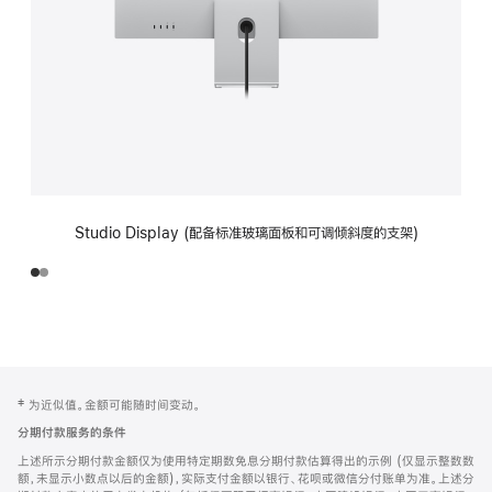
Studio Display (配备标准玻璃面板和可调倾斜度的支架)
网
脚
‡ 为近似值。金额可能随时间变动。
注
页
分期付款服务的条件
页
上述所示分期付款金额仅为使用特定期数免息分期付款估算得出的示例 (仅显示整数数
脚
额，未显示小数点以后的金额)，实际支付金额以银行、花呗或微信分付账单为准。上述分