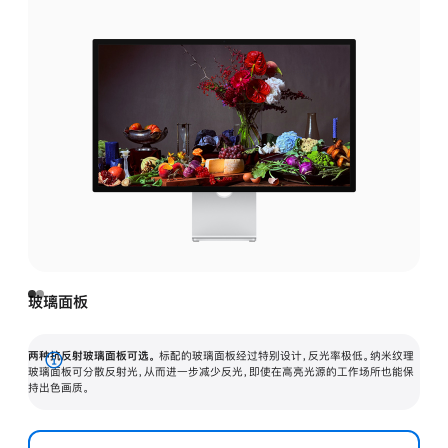
玻璃面板
两种抗反射玻璃面板可选。
标配的玻璃面板经过特别设计，反光率极低。纳米纹理
展
玻璃面板可分散反射光，从而进一步减少反光，即使在高亮光源的工作场所也能保
持出色画质。
开