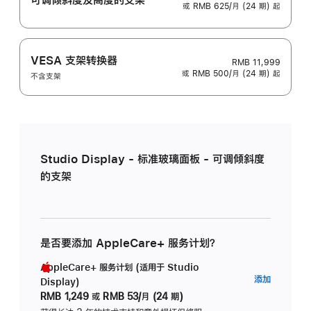
或 RMB 625/月 (24 期) 起
VESA 支架转换器
RMB 11,999
或 RMB 500/月 (24 期) 起
不含支架
Studio Display - 标准玻璃面板 - 可调倾斜度
的支架
是否要添加 AppleCare+ 服务计划？
AppleCare+ 服务计划 (适用于 Studio
AppleC
添加
Display)
服
RMB 1,249
或
RMB 53/月 (24 期)