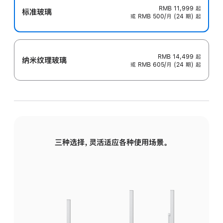
RMB 11,999
起
标准玻璃
或 RMB 500/月 (24 期) 起
RMB 14,499
起
纳米纹理玻璃
或 RMB 605/月 (24 期) 起
三种选择，灵活适应各种使用场景。
标