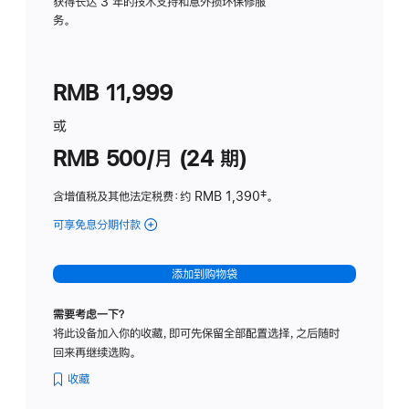
务
获得长达 3 年的技术支持和意外损坏保修服
务。
计
划
(适
RMB 11,999
用
于
或
Studio
RMB 500/月 (24 期)
Display
含增值税及其他法定税费
：约 RMB 1,390
脚
‡。
注
可享免息分期付款
(Studio
Display
-
添加到购物袋
标
准
需要考虑一下？
玻
将此设备加入你的收藏，即可先保留全部配置选择，之后随时
璃
回来再继续选购。
面
板
收藏
-