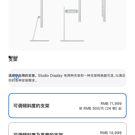
支架
选择你合用的支架。
Studio Display 有两种支架和一种支架转换器可选，以满足
展
你的各种安装需求。
开
RMB 11,999
可调倾斜度的支架
或 RMB 500/月 (24 期) 起
RMB 14,999
可调倾斜度及高‍度的支‍架