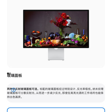
玻璃面板
两种抗反射玻璃面板可选。
标配的玻璃面板经过特别设计，反光率极低。纳米纹理
展
玻璃面板可分散反射光，从而进一步减少反光，即使在高亮光源的工作场所也能保
持出色画质。
开