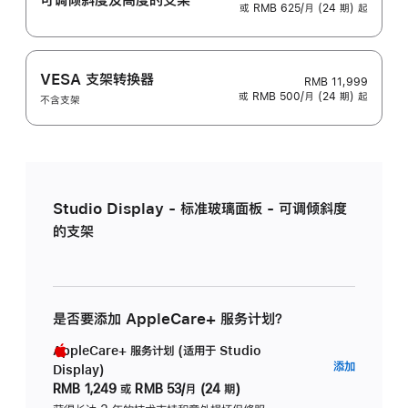
或 RMB 625/月 (24 期) 起
VESA 支架转换器
RMB 11,999
或 RMB 500/月 (24 期) 起
不含支架
Studio Display - 标准玻璃面板 - 可调倾斜度
的支架
是否要添加 AppleCare+ 服务计划？
AppleCare+ 服务计划 (适用于 Studio
AppleC
添加
Display)
服
RMB 1,249
或
RMB 53/月 (24 期)