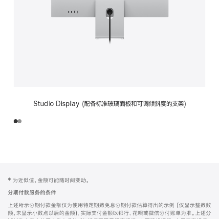
Studio Display (配备标准玻璃面板和可调倾斜度的支架)
网
脚
‡ 为近似值。金额可能随时间变动。
注
页
分期付款服务的条件
页
上述所示分期付款金额仅为使用特定期数免息分期付款估算得出的示例 (仅显示整数数
脚
额，未显示小数点以后的金额)，实际支付金额以银行、花呗或微信分付账单为准。上述分