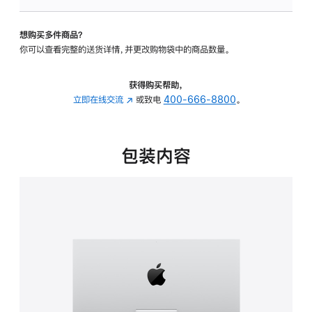
可
调
想购买多件商品？
倾
你可以查看完整的送货详情，并更改购物袋中的商品数量。
斜
度
的
获得购买帮助，
支
立即在线交流
(在
或致电
400-666-8800
。
架
新
的
窗
分
口
包装内容
期
中
付
打
款
开)
选
项)