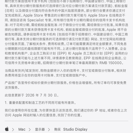
期付款方案由信用卡发卡机构 (包括但不限于招商银行、中国建设银行、中国工商银行
等，具体支持分期付款服务的可选择银行及对应分期付款方案请见付款页面)、蚂蚁金服
(花呗) 以及微信分付面向符合条件的中国大陆居民提供。部分银行会要求你通过支付
宝完成购买。Apple Store 零售店的分期付款方案可能与 Apple Store 在线商店不
同，请到店咨询 Specialist 专家。所有银行信用卡分期均需经你的信用卡发卡机构批
准；对于花呗分期，需经蚂蚁金服批准；对于微信分付分期，需经微信分付批准。如果你选
择的分期付款方案未获得信用卡发卡机构、蚂蚁金服或微信分付的批准，Apple 将不会
被告知原因。请参阅信用卡发卡机构 (包括但不限于招商银行、中国建设银行、中国工商
银行等，具体支持分期付款服务的可选择银行请见付款页面) 网站、支付宝网站和微信
分付服务页面，了解相关条件、费用和收费。订单可能需要满足特定金额要求，不同免息
分期期数对应的最低限额可能有所不同。上述分期付款服务只适用于个人消费者。企业
和教育机构客户、企业员工购买计划 (EPP) 和 Apple 员工购买计划 (EPP) 适用的分
期付款方案可能与上述方案不同，详情请参见教育商店、EPP 在线商店和企业商店。公
司信用卡无资格申请分期。招商银行分期付款单笔订单最高限额为 RMB 150000。
当商品有货并/或发货时，购物金额将计入你的信用卡、支付宝或微信分付账单。相关财
务费用将显示在你的信用卡对账单、支付宝或微信账户中。
产品按广告宣传价或标价提供分期付款服务。价格包含增值税。所有订单均可享受免费
送货服务。
此信息更新于 2026 年 7 月 30 日。
1. 重量依配置和制造工艺的不同而可能有所差异。
我们会使用你所在位置，为你更快显示送货选项。我们通过你的 IP 地址，或者你在上次
访问 Apple 网站时输入的位置信息，找到了你的位置。
Mac
显示器
购买 Studio Display