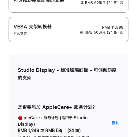
或 RMB 625/月 (24 期) 起
VESA 支架转换器
RMB 11,999
或 RMB 500/月 (24 期) 起
不含支架
Studio Display - 标准玻璃面板 - 可调倾斜度
的支架
是否要添加 AppleCare+ 服务计划？
AppleCare+ 服务计划 (适用于 Studio
AppleC
添加
Display)
服
RMB 1,249
或
RMB 53/月 (24 期)