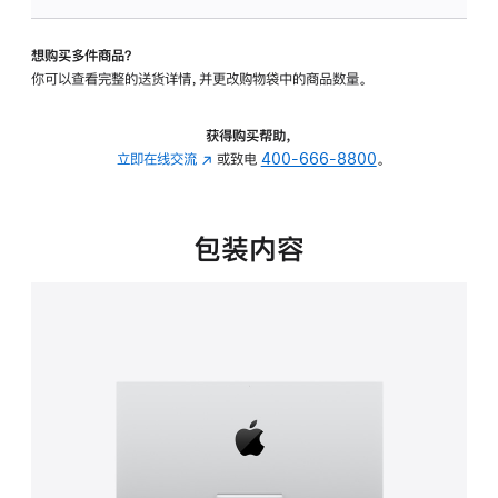
可
调
想购买多件商品？
倾
你可以查看完整的送货详情，并更改购物袋中的商品数量。
斜
度
的
获得购买帮助，
支
立即在线交流
(在
或致电
400-666-8800
。
架
新
的
窗
分
口
包装内容
期
中
付
打
款
开)
选
项)