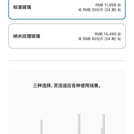
RMB 11,999
起
标准玻璃
或 RMB 500/月 (24 期) 起
RMB 14,499
起
纳米纹理玻璃
或 RMB 605/月 (24 期) 起
三种选择，灵活适应各种使用场景。
标