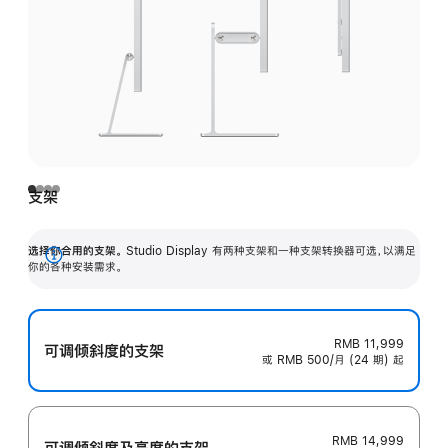
支架
选择你合用的支架。
Studio Display 有两种支架和一种支架转换器可选，以满足
展
你的各种安装需求。
开
RMB 11,999
可调倾斜度的支架
或 RMB 500/月 (24 期) 起
RMB 14,999
可调倾斜度及高‍度的支‍架