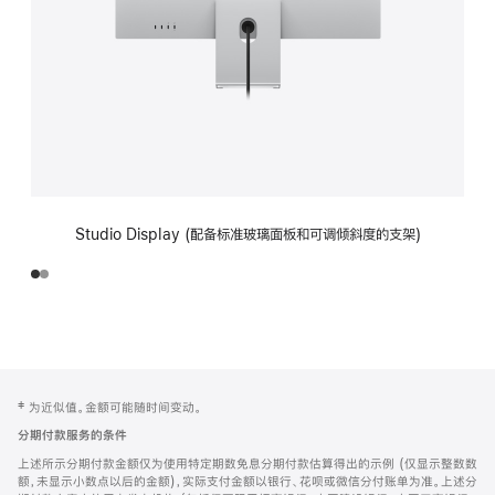
Studio Display (配备标准玻璃面板和可调倾斜度的支架)
网
脚
‡ 为近似值。金额可能随时间变动。
注
页
分期付款服务的条件
页
上述所示分期付款金额仅为使用特定期数免息分期付款估算得出的示例 (仅显示整数数
脚
额，未显示小数点以后的金额)，实际支付金额以银行、花呗或微信分付账单为准。上述分