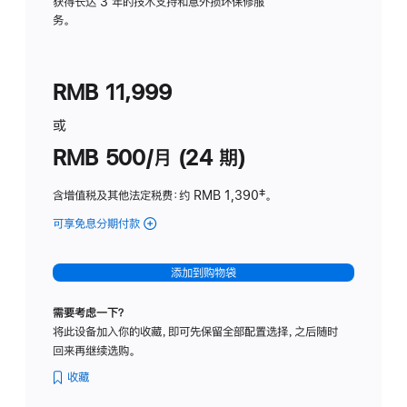
务
获得长达 3 年的技术支持和意外损坏保修服
务。
计
划
(适
RMB 11,999
用
于
或
Studio
RMB 500/月 (24 期)
Display
含增值税及其他法定税费
：约 RMB 1,390
脚
‡。
注
可享免息分期付款
(Studio
Display
-
添加到购物袋
标
准
需要考虑一下？
玻
将此设备加入你的收藏，即可先保留全部配置选择，之后随时
璃
回来再继续选购。
面
板
收藏
-