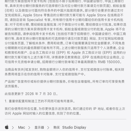
期付款方案由信用卡发卡机构 (包括但不限于招商银行、中国建设银行、中国工商银行
等，具体支持分期付款服务的可选择银行及对应分期付款方案请见付款页面)、蚂蚁金服
(花呗) 以及微信分付面向符合条件的中国大陆居民提供。部分银行会要求你通过支付
宝完成购买。Apple Store 零售店的分期付款方案可能与 Apple Store 在线商店不
同，请到店咨询 Specialist 专家。所有银行信用卡分期均需经你的信用卡发卡机构批
准；对于花呗分期，需经蚂蚁金服批准；对于微信分付分期，需经微信分付批准。如果你选
择的分期付款方案未获得信用卡发卡机构、蚂蚁金服或微信分付的批准，Apple 将不会
被告知原因。请参阅信用卡发卡机构 (包括但不限于招商银行、中国建设银行、中国工商
银行等，具体支持分期付款服务的可选择银行请见付款页面) 网站、支付宝网站和微信
分付服务页面，了解相关条件、费用和收费。订单可能需要满足特定金额要求，不同免息
分期期数对应的最低限额可能有所不同。上述分期付款服务只适用于个人消费者。企业
和教育机构客户、企业员工购买计划 (EPP) 和 Apple 员工购买计划 (EPP) 适用的分
期付款方案可能与上述方案不同，详情请参见教育商店、EPP 在线商店和企业商店。公
司信用卡无资格申请分期。招商银行分期付款单笔订单最高限额为 RMB 150000。
当商品有货并/或发货时，购物金额将计入你的信用卡、支付宝或微信分付账单。相关财
务费用将显示在你的信用卡对账单、支付宝或微信账户中。
产品按广告宣传价或标价提供分期付款服务。价格包含增值税。所有订单均可享受免费
送货服务。
此信息更新于 2026 年 7 月 30 日。
1. 重量依配置和制造工艺的不同而可能有所差异。
我们会使用你所在位置，为你更快显示送货选项。我们通过你的 IP 地址，或者你在上次
访问 Apple 网站时输入的位置信息，找到了你的位置。
Mac
显示器
购买 Studio Display