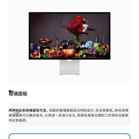
玻璃面板
两种抗反射玻璃面板可选。
标配的玻璃面板经过特别设计，反光率极低。纳米纹理
展
玻璃面板可分散反射光，从而进一步减少反光，即使在高亮光源的工作场所也能保
持出色画质。
开